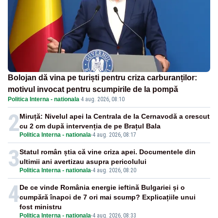
Bolojan dă vina pe turiști pentru criza carburanților:
motivul invocat pentru scumpirile de la pompă
Politica Interna - nationala
·
4 aug. 2026, 08:10
2
Miruță: Nivelul apei la Centrala de la Cernavodă a crescut
cu 2 cm după intervenția de pe Brațul Bala
Politica Interna - nationala
-
4 aug. 2026, 08:17
3
Statul român știa că vine criza apei. Documentele din
ultimii ani avertizau asupra pericolului
Politica Interna - nationala
-
4 aug. 2026, 08:20
4
De ce vinde România energie ieftină Bulgariei și o
cumpără înapoi de 7 ori mai scump? Explicațiile unui
fost ministru
Politica Interna - nationala
-
4 aug. 2026, 08:33