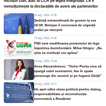
Nicușor Dan, atac la CCR pe legea integrității. Ce îl
nemulțumește la declarațiile de avere ale partenerilor
10 aug. 2026, 15:05
Ședință extraordinară de guvern la ora
16:00. Bolojan îi convoacă de urgență
astăzi pe miniștrii
10 aug. 2026, 14:45
PSD cere modificarea proiectului de lege
împotriva dezinformării. Mihai Ghigiu: „Nu
știm ce instituții vor aplica”
10 aug. 2026, 14:44
Anca Alexandrescu: ”Victor Ponta vrea să
spargă valul suveranist. Are în spate
personaje din servicii și pe fugarul Ghiță”
10 aug. 2026, 14:17
Un apel către clasa politică pentru dialog,
responsabilitate și reconstrucția
economică a României