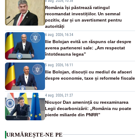
8 aug. 2026, 10:38
România își păstrează ratingul
recomandat investițiilor. Un semnal
pozitiv, dar și un avertisment pentru
autorități
6 aug. 2026, 16:34
Ilie Bolojan evită un răspuns clar despre
averea partenerei sale: „Am respectat
întotdeauna legea”
5 aug. 2026, 16:11
Ilie Bolojan, discuții cu mediul de afaceri
despre economie, taxe și reformele fiscale
4 aug. 2026, 21:27
Nicușor Dan amenință cu reexaminarea
Legii decarbonizării: „România nu poate
pierde miliarde din PNRR”
URMĂREȘTE-NE PE