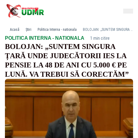
Acasă
Știri
Politica Interna - nationala
BOLOJAN: „SUNTEM SINGURA ȚARĂ UNDE JUDECĂTORII IES LA PENSIE LA 48 DE ANI CU 5.000 € PE LUNĂ. VA TREBUI SĂ CORECTĂM”
·
POLITICA INTERNA - NATIONALA
1 min citire
BOLOJAN: „SUNTEM SINGURA
ȚARĂ UNDE JUDECĂTORII IES LA
PENSIE LA 48 DE ANI CU 5.000 € PE
LUNĂ. VA TREBUI SĂ CORECTĂM”