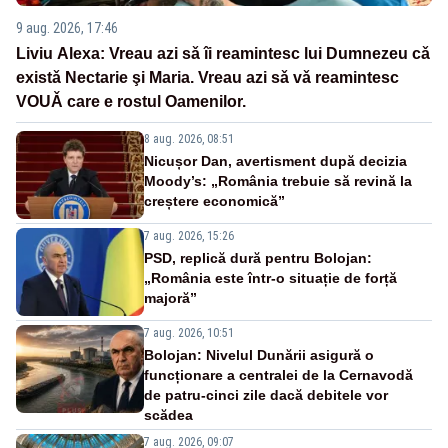
9 aug. 2026, 17:46
Liviu Alexa: Vreau azi sǎ îi reamintesc lui Dumnezeu cǎ
existǎ Nectarie şi Maria. Vreau azi sǎ vǎ reamintesc
VOUǍ care e rostul Oamenilor.
8 aug. 2026, 08:51
Nicușor Dan, avertisment după decizia
Moody’s: „România trebuie să revină la
creștere economică”
7 aug. 2026, 15:26
PSD, replică dură pentru Bolojan:
„România este într-o situație de forță
majoră”
7 aug. 2026, 10:51
Bolojan: Nivelul Dunării asigură o
funcționare a centralei de la Cernavodă
de patru-cinci zile dacă debitele vor
scădea
7 aug. 2026, 09:07