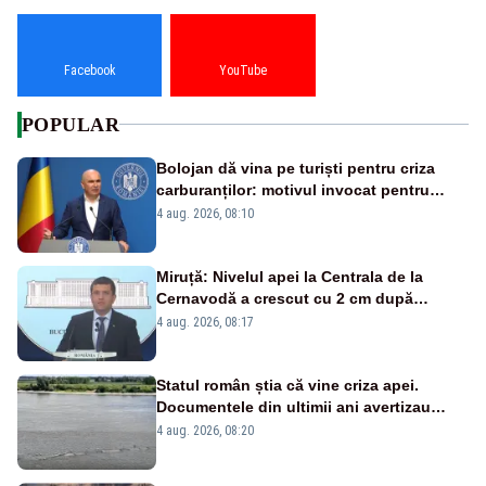
Facebook
YouTube
POPULAR
Bolojan dă vina pe turiști pentru criza
carburanților: motivul invocat pentru
scumpirile de la pompă
4 aug. 2026, 08:10
Miruță: Nivelul apei la Centrala de la
Cernavodă a crescut cu 2 cm după
intervenția de pe Brațul Bala
4 aug. 2026, 08:17
Statul român știa că vine criza apei.
Documentele din ultimii ani avertizau
asupra pericolului
4 aug. 2026, 08:20