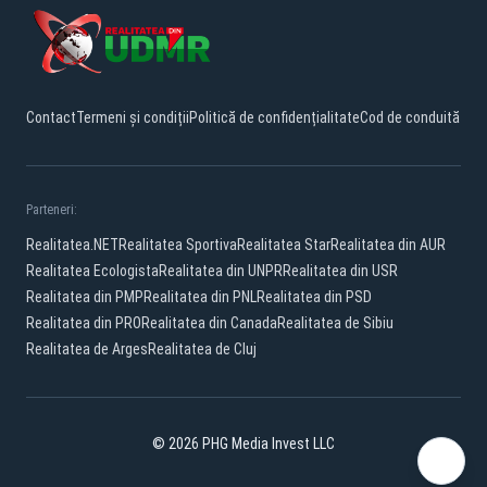
Contact
Termeni și condiții
Politică de confidențialitate
Cod de conduită
Parteneri:
Realitatea.NET
Realitatea Sportiva
Realitatea Star
Realitatea din AUR
Realitatea Ecologista
Realitatea din UNPR
Realitatea din USR
Realitatea din PMP
Realitatea din PNL
Realitatea din PSD
Realitatea din PRO
Realitatea din Canada
Realitatea de Sibiu
Realitatea de Arges
Realitatea de Cluj
© 2026 PHG Media Invest LLC
Facebook
YouTube