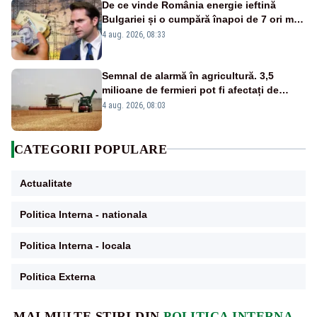
De ce vinde România energie ieftină
Bulgariei și o cumpără înapoi de 7 ori mai
scump? Explicațiile unui fost ministru
4 aug. 2026, 08:33
Semnal de alarmă în agricultură. 3,5
milioane de fermieri pot fi afectați de
strategia pentru conservarea
4 aug. 2026, 08:03
biodiversității
CATEGORII POPULARE
Actualitate
Politica Interna - nationala
Politica Interna - locala
Politica Externa
MAI MULTE ȘTIRI DIN
POLITICA INTERNA -