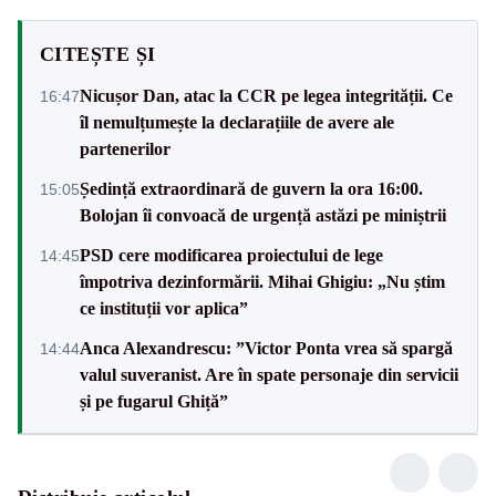
CITEȘTE ȘI
Nicușor Dan, atac la CCR pe legea integrității. Ce
16:47
îl nemulțumește la declarațiile de avere ale
partenerilor
Ședință extraordinară de guvern la ora 16:00.
15:05
Bolojan îi convoacă de urgență astăzi pe miniștrii
PSD cere modificarea proiectului de lege
14:45
împotriva dezinformării. Mihai Ghigiu: „Nu știm
ce instituții vor aplica”
Anca Alexandrescu: ”Victor Ponta vrea să spargă
14:44
valul suveranist. Are în spate personaje din servicii
și pe fugarul Ghiță”