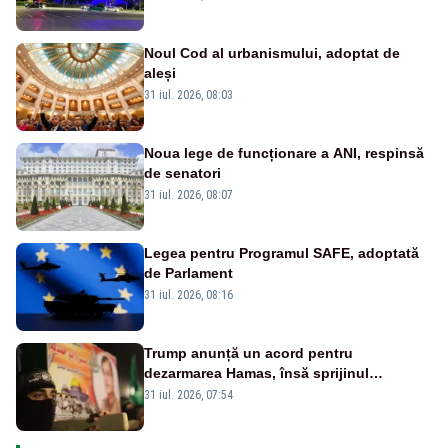
Noul Cod al urbanismului, adoptat de
aleși
31 iul. 2026, 08:03
Noua lege de funcționare a ANI, respinsă
de senatori
31 iul. 2026, 08:07
Legea pentru Programul SAFE, adoptată
de Parlament
31 iul. 2026, 08:16
Trump anunță un acord pentru
dezarmarea Hamas, însă sprijinul
Israelului rămâne incert
31 iul. 2026, 07:54