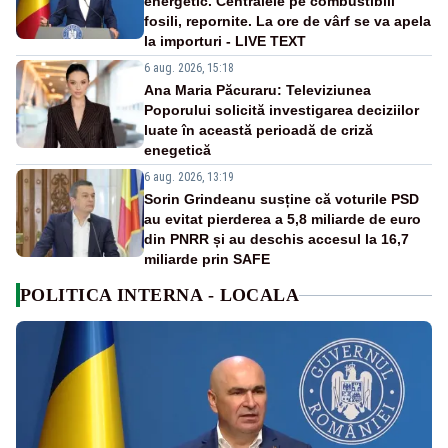
energetic. Centralele pe combustibili
fosili, repornite. La ore de vârf se va apela
la importuri - LIVE TEXT
6 aug. 2026, 15:18
Ana Maria Păcuraru: Televiziunea
Poporului solicită investigarea deciziilor
luate în această perioadă de criză
enegetică
6 aug. 2026, 13:19
Sorin Grindeanu susține că voturile PSD
au evitat pierderea a 5,8 miliarde de euro
din PNRR și au deschis accesul la 16,7
miliarde prin SAFE
POLITICA INTERNA - LOCALA