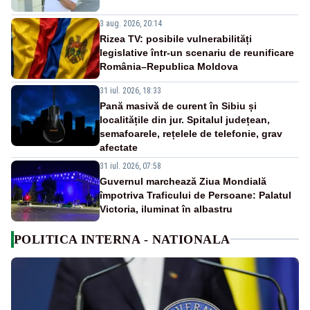
3 aug. 2026, 20:14
Rizea TV: posibile vulnerabilități
legislative într-un scenariu de reunificare
România–Republica Moldova
31 iul. 2026, 18:33
Pană masivă de curent în Sibiu și
localitățile din jur. Spitalul județean,
semafoarele, rețelele de telefonie, grav
afectate
31 iul. 2026, 07:58
Guvernul marchează Ziua Mondială
împotriva Traficului de Persoane: Palatul
Victoria, iluminat în albastru
POLITICA INTERNA - NATIONALA