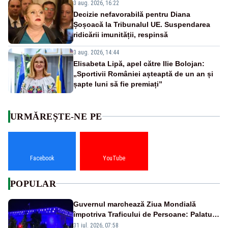
3 aug. 2026, 16:22
Decizie nefavorabilă pentru Diana
Șoșoacă la Tribunalul UE. Suspendarea
ridicării imunității, respinsă
3 aug. 2026, 14:44
Elisabeta Lipă, apel către Ilie Bolojan:
„Sportivii României așteaptă de un an și
șapte luni să fie premiați”
URMĂREȘTE-NE PE
Facebook
YouTube
POPULAR
Guvernul marchează Ziua Mondială
împotriva Traficului de Persoane: Palatul
Victoria, iluminat în albastru
31 iul. 2026, 07:58