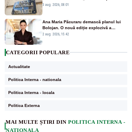
pentru câteva luni”
3 aug. 2026, 08:01
Ana Maria Păcuraru demască planul lui
Bolojan. O nouă ediție explozivă a
emisiunii „Miza Zilei” la Realitatea PLUS
2 aug. 2026, 15:42
CATEGORII POPULARE
Actualitate
Politica Interna - nationala
Politica Interna - locala
Politica Externa
MAI MULTE ȘTIRI DIN
POLITICA INTERNA -
NATIONALA