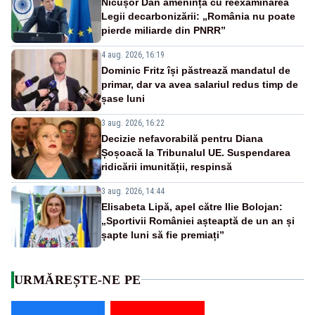
Nicușor Dan amenință cu reexaminarea
Legii decarbonizării: „România nu poate
pierde miliarde din PNRR”
4 aug. 2026, 16:19
Dominic Fritz își păstrează mandatul de
primar, dar va avea salariul redus timp de
șase luni
3 aug. 2026, 16:22
Decizie nefavorabilă pentru Diana
Șoșoacă la Tribunalul UE. Suspendarea
ridicării imunității, respinsă
3 aug. 2026, 14:44
Elisabeta Lipă, apel către Ilie Bolojan:
„Sportivii României așteaptă de un an și
șapte luni să fie premiați”
URMĂREȘTE-NE PE