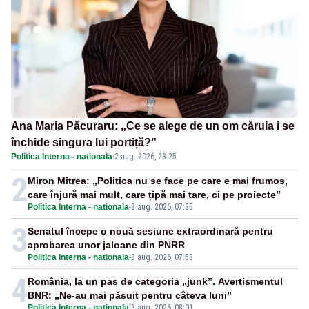
Ana Maria Păcuraru: „Ce se alege de un om căruia i se
închide singura lui portiță?”
Politica Interna - nationala
·
2 aug. 2026, 23:25
2
Miron Mitrea: „Politica nu se face pe care e mai frumos,
care înjură mai mult, care țipă mai tare, ci pe proiecte”
Politica Interna - nationala
-
3 aug. 2026, 07:35
3
Senatul începe o nouă sesiune extraordinară pentru
aprobarea unor jaloane din PNRR
Politica Interna - nationala
-
3 aug. 2026, 07:58
4
România, la un pas de categoria „junk”. Avertismentul
BNR: „Ne-au mai păsuit pentru câteva luni”
Politica Interna - nationala
-
3 aug. 2026, 08:01