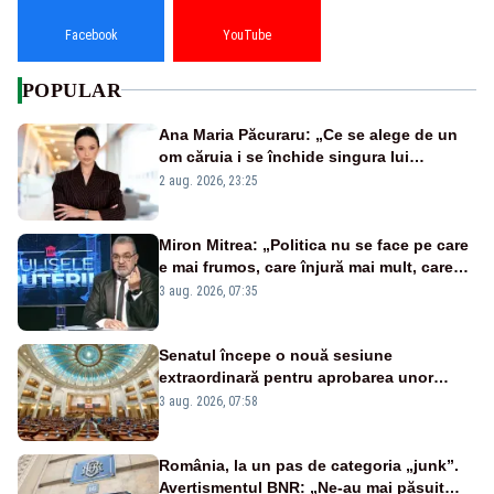
Facebook
YouTube
POPULAR
Ana Maria Păcuraru: „Ce se alege de un
om căruia i se închide singura lui
portiță?”
2 aug. 2026, 23:25
Miron Mitrea: „Politica nu se face pe care
e mai frumos, care înjură mai mult, care
țipă mai tare, ci pe proiecte”
3 aug. 2026, 07:35
Senatul începe o nouă sesiune
extraordinară pentru aprobarea unor
jaloane din PNRR
3 aug. 2026, 07:58
România, la un pas de categoria „junk”.
Avertismentul BNR: „Ne-au mai păsuit