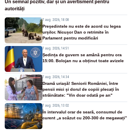
Un semnal pozitiv, dar și un avertisment pentru
autorități
7 aug. 2026, 18:08
Președintele nu este de acord cu legea
urșilor. Nicușor Dan o retrimite în
Parlament pentru modificări
7 aug. 2026, 14:51
Ședința de guvern se amână pentru ora
15:00. Bolojan nu a obținut toate avizele
7 aug. 2026, 14:34
Dramă uriașă! Seniorii României, între
pensii mici și dorul de copiii plecați în
străinătate: "Vin doar odată pe an"
7 aug. 2026, 13:02
În intervalul orar de seară, consumul de
curent „a scăzut cu 200-300 de megawați”