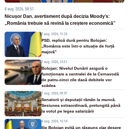
8 aug. 2026, 08:51
Nicușor Dan, avertisment după decizia Moody’s:
„România trebuie să revină la creștere economică”
7 aug. 2026, 15:26
PSD, replică dură pentru Bolojan:
„România este într-o situație de forță
majoră”
7 aug. 2026, 10:51
Bolojan: Nivelul Dunării asigură o
funcționare a centralei de la Cernavodă
de patru-cinci zile dacă debitele vor
scădea
7 aug. 2026, 09:07
Senatorii și deputații rămân la muncă.
Sesiunea extraordinară, prelungită până
la votul pe legea salarizării
6 aug. 2026, 16:34
Ilie Bolojan evită un răspuns clar despre