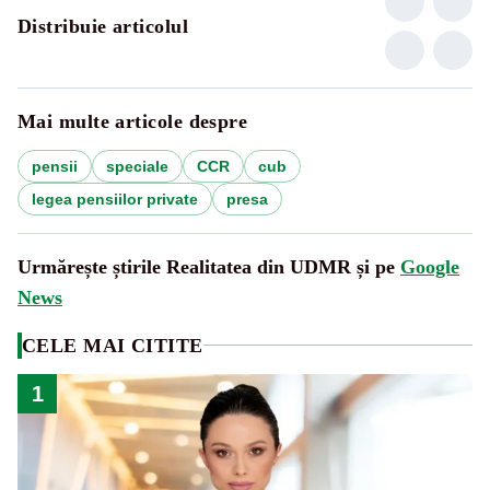
Distribuie articolul
Mai multe articole despre
pensii
speciale
CCR
cub
legea pensiilor private
presa
Urmărește știrile Realitatea din UDMR și pe
Google
News
CELE MAI CITITE
1