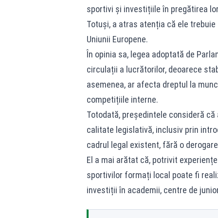
sportivi și investițiile în pregătirea
Totuși, a atras atenția că ele trebuie
Uniunii Europene.
În opinia sa, legea adoptată de Parlam
circulații a lucrătorilor, deoarece sta
asemenea, ar afecta dreptul la muncă,
competițiile interne.
Totodată, președintele consideră că a
calitate legislativă, inclusiv prin i
cadrul legal existent, fără o derogare
El a mai arătat că, potrivit experien
sportivilor formați local poate fi reali
investiții în academii, centre de juni