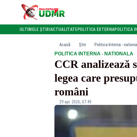
ULTIMELE ȘTIRI
ACTUALITATE
POLITICA EXTERNA
POLITICA I
Acasă
Știri
Politica Interna - nationa
·
POLITICA INTERNA - NATIONALA
CCR analizează s
legea care presup
români
29 apr. 2026, 07:49