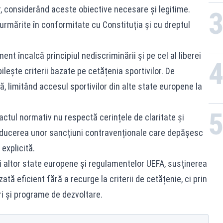
 lor, considerând aceste obiective necesare și legitime.
 urmărite în conformitate cu Constituția și cu dreptul
ent încalcă principiul nediscriminării și pe cel al liberei
bilește criterii bazate pe cetățenia sportivilor. De
 limitând accesul sportivilor din alte state europene la
ctul normativ nu respectă cerințele de claritate și
ntroducerea unor sancțiuni contravenționale care depășesc
 explicită.
ței altor state europene și regulamentelor UEFA, susținerea
zată eficient fără a recurge la criterii de cetățenie, ci prin
ori și programe de dezvoltare.