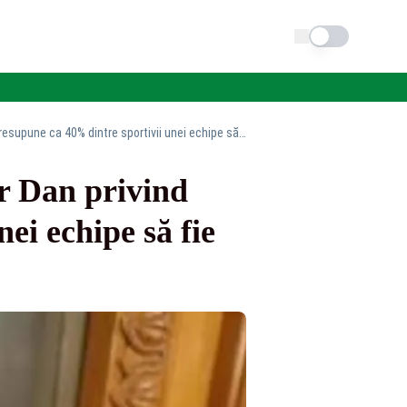
Schimba tema
CCR analizează sesizarea președintelui Nicușor Dan privind legea care presupune ca 40% dintre sportivii unei echipe să fie români
r Dan privind
ei echipe să fie