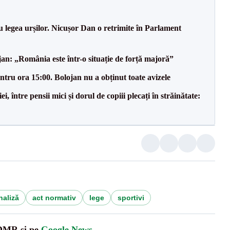
u legea urșilor. Nicușor Dan o retrimite în Parlament
an: „România este într-o situație de forță majoră”
tru ora 15:00. Bolojan nu a obținut toate avizele
 între pensii mici și dorul de copiii plecați în străinătate:
naliză
act normativ
lege
sportivi
UDMR și pe
Google News