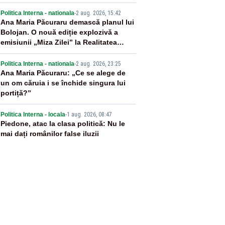
promis României
3
Politica Interna - nationala
-
2 aug. 2026, 15:42
Ana Maria Păcuraru demască planul lui
Bolojan. O nouă ediție explozivă a
emisiunii „Miza Zilei” la Realitatea
PLUS
4
Politica Interna - nationala
-
2 aug. 2026, 23:25
Ana Maria Păcuraru: „Ce se alege de
un om căruia i se închide singura lui
portiță?”
5
Politica Interna - locala
-
1 aug. 2026, 08:47
Piedone, atac la clasa politică: Nu le
mai dați românilor false iluzii