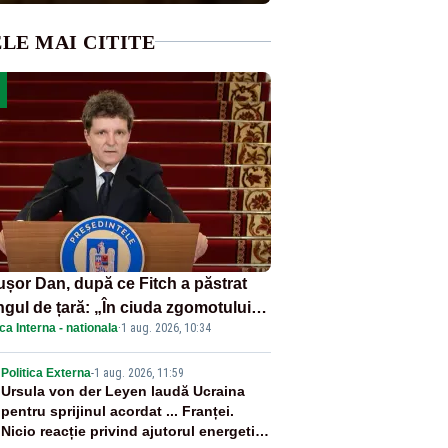
LE MAI CITITE
ușor Dan, după ce Fitch a păstrat
ngul de țară: „În ciuda zgomotului
ica Interna - nationala
·
1 aug. 2026, 10:34
itic, România funcționează”
2
Politica Externa
-
1 aug. 2026, 11:59
Ursula von der Leyen laudă Ucraina
pentru sprijinul acordat ... Franței.
Nicio reacție privind ajutorul energetic