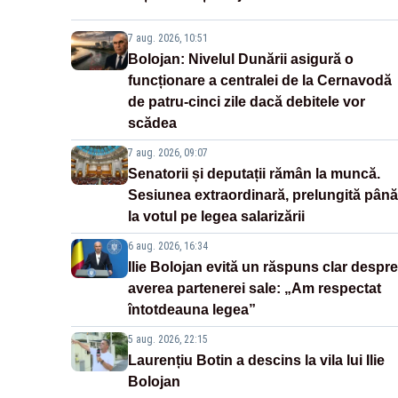
7 aug. 2026, 10:51
Bolojan: Nivelul Dunării asigură o
funcționare a centralei de la Cernavodă
de patru-cinci zile dacă debitele vor
scădea
7 aug. 2026, 09:07
Senatorii și deputații rămân la muncă.
Sesiunea extraordinară, prelungită până
la votul pe legea salarizării
6 aug. 2026, 16:34
Ilie Bolojan evită un răspuns clar despre
averea partenerei sale: „Am respectat
întotdeauna legea”
5 aug. 2026, 22:15
Laurențiu Botin a descins la vila lui Ilie
Bolojan