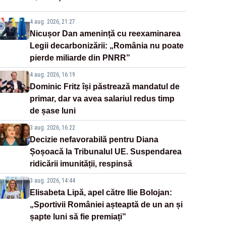
4 aug. 2026, 21:27
Nicușor Dan amenință cu reexaminarea
Legii decarbonizării: „România nu poate
pierde miliarde din PNRR”
4 aug. 2026, 16:19
Dominic Fritz își păstrează mandatul de
primar, dar va avea salariul redus timp
de șase luni
3 aug. 2026, 16:22
Decizie nefavorabilă pentru Diana
Șoșoacă la Tribunalul UE. Suspendarea
ridicării imunității, respinsă
3 aug. 2026, 14:44
Elisabeta Lipă, apel către Ilie Bolojan:
„Sportivii României așteaptă de un an și
șapte luni să fie premiați”