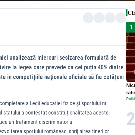
CE
1
niei analizează miercuri sesizarea formulată de
ivire la legea care prevede ca cel puțin 40% dintre
te în competițiile naționale oficiale să fie cetățeni
Nic
rati
Polit
pol
ompletare a Legii educației fizice și sportului nr.
ul statului a contestat constituționalitatea acestei
uce un tratament discriminatoriu.
zvoltarea sportului românesc, sprijinirea tinerilor