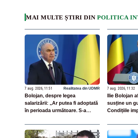
MAI MULTE ȘTIRI DIN
POLITICA I
7 aug. 2026, 11:51
Realitatea din UDMR
7 aug. 2026, 11:32
Bolojan, despre legea
Ilie Bolojan 
salarizării: „Ar putea fi adoptată
susține un g
în perioada următoare. S-a
Condițiile im
întârziat depunerea din cauza
demis
unor discursuri iresponsabile în
spaţiul public”