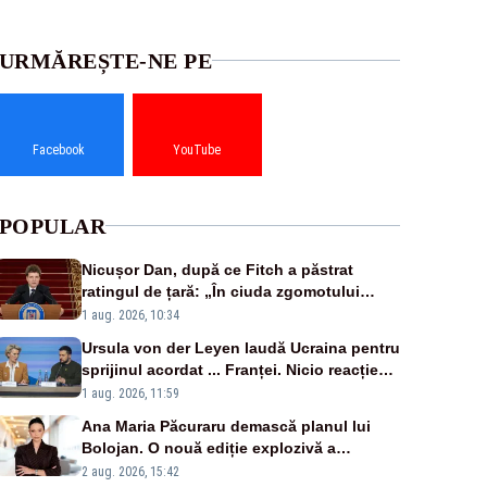
URMĂREȘTE-NE PE
Facebook
YouTube
POPULAR
Nicușor Dan, după ce Fitch a păstrat
ratingul de țară: „În ciuda zgomotului
politic, România funcționează”
1 aug. 2026, 10:34
Ursula von der Leyen laudă Ucraina pentru
sprijinul acordat ... Franței. Nicio reacție
privind ajutorul energetic promis României
1 aug. 2026, 11:59
Ana Maria Păcuraru demască planul lui
Bolojan. O nouă ediție explozivă a
emisiunii „Miza Zilei” la Realitatea PLUS
2 aug. 2026, 15:42