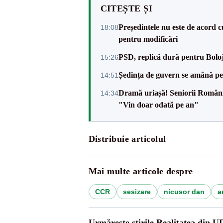
CITEȘTE ȘI
Președintele nu este de acord c
18:08
pentru modificări
PSD, replică dură pentru Boloj
15:26
Ședința de guvern se amână pen
14:51
Dramă uriașă! Seniorii României,
14:34
"Vin doar odată pe an"
Distribuie articolul
Mai multe articole despre
CCR
sesizare
nicusor dan
a
Urmărește știrile Realitatea din 