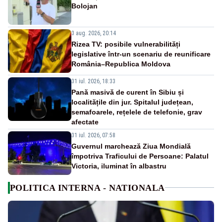
Bolojan
3 aug. 2026, 20:14
Rizea TV: posibile vulnerabilități
legislative într-un scenariu de reunificare
România–Republica Moldova
31 iul. 2026, 18:33
Pană masivă de curent în Sibiu și
localitățile din jur. Spitalul județean,
semafoarele, rețelele de telefonie, grav
afectate
31 iul. 2026, 07:58
Guvernul marchează Ziua Mondială
împotriva Traficului de Persoane: Palatul
Victoria, iluminat în albastru
POLITICA INTERNA - NATIONALA