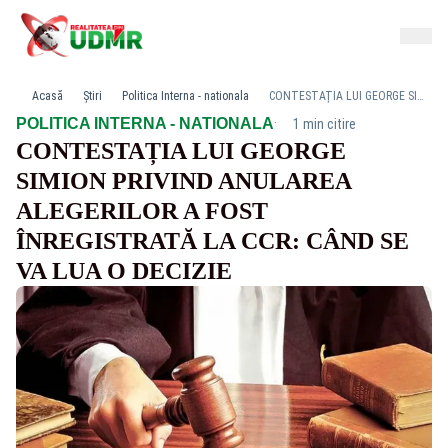
Acasă
Știri
Politica Interna - nationala
CONTESTAȚIA LUI GEORGE SIMION PRIVIND ANULAREA ALEGERILOR A FOST ÎNREGISTRATĂ LA CCR: CÂND SE VA LUA O DECIZIE
·
POLITICA INTERNA - NATIONALA
1 min citire
CONTESTAȚIA LUI GEORGE
SIMION PRIVIND ANULAREA
ALEGERILOR A FOST
ÎNREGISTRATĂ LA CCR: CÂND SE
VA LUA O DECIZIE