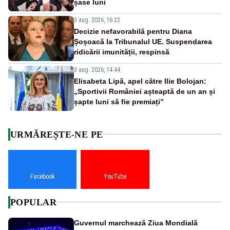
șase luni
3 aug. 2026, 16:22
Decizie nefavorabilă pentru Diana
Șoșoacă la Tribunalul UE. Suspendarea
ridicării imunității, respinsă
3 aug. 2026, 14:44
Elisabeta Lipă, apel către Ilie Bolojan:
„Sportivii României așteaptă de un an și
șapte luni să fie premiați”
URMĂREȘTE-NE PE
Facebook
YouTube
POPULAR
Guvernul marchează Ziua Mondială