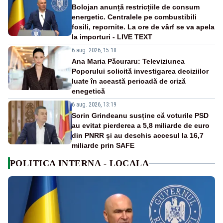
Bolojan anunță restricțiile de consum
energetic. Centralele pe combustibili
fosili, repornite. La ore de vârf se va apela
la importuri - LIVE TEXT
6 aug. 2026, 15:18
Ana Maria Păcuraru: Televiziunea
Poporului solicită investigarea deciziilor
luate în această perioadă de criză
enegetică
6 aug. 2026, 13:19
Sorin Grindeanu susține că voturile PSD
au evitat pierderea a 5,8 miliarde de euro
din PNRR și au deschis accesul la 16,7
miliarde prin SAFE
POLITICA INTERNA - LOCALA