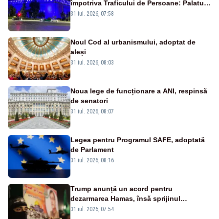
împotriva Traficului de Persoane: Palatul
Victoria, iluminat în albastru
31 iul. 2026, 07:58
Noul Cod al urbanismului, adoptat de
aleși
31 iul. 2026, 08:03
Noua lege de funcționare a ANI, respinsă
de senatori
31 iul. 2026, 08:07
Legea pentru Programul SAFE, adoptată
de Parlament
31 iul. 2026, 08:16
Trump anunță un acord pentru
dezarmarea Hamas, însă sprijinul
Israelului rămâne incert
31 iul. 2026, 07:54