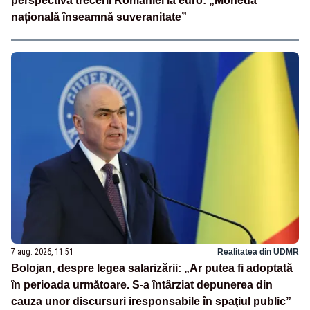
perspectiva trecerii României la euro: „Moneda
națională înseamnă suveranitate”
7 aug. 2026, 11:51
Realitatea din UDMR
Bolojan, despre legea salarizării: „Ar putea fi adoptată
în perioada următoare. S-a întârziat depunerea din
cauza unor discursuri iresponsabile în spaţiul public”