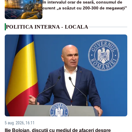
În intervalul orar de seară, consumul de
curent „a scăzut cu 200-300 de megawați”
POLITICA INTERNA - LOCALA
5 aug. 2026, 16:11
Ilie Bolojan, discuții cu mediul de afaceri despre