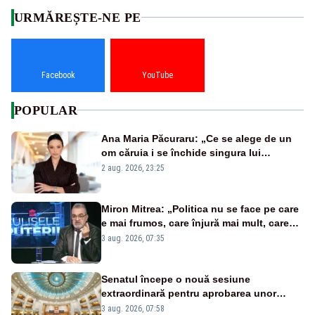
URMĂREȘTE-NE PE
Facebook
YouTube
POPULAR
Ana Maria Păcuraru: „Ce se alege de un
om căruia i se închide singura lui
portiță?”
2 aug. 2026, 23:25
Miron Mitrea: „Politica nu se face pe care
e mai frumos, care înjură mai mult, care
țipă mai tare, ci pe proiecte”
3 aug. 2026, 07:35
Senatul începe o nouă sesiune
extraordinară pentru aprobarea unor
jaloane din PNRR
3 aug. 2026, 07:58