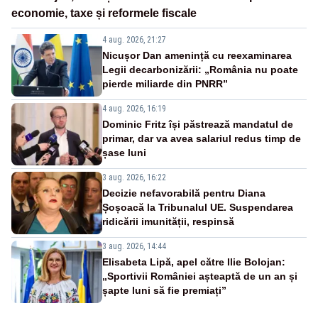
economie, taxe și reformele fiscale
4 aug. 2026, 21:27
Nicușor Dan amenință cu reexaminarea
Legii decarbonizării: „România nu poate
pierde miliarde din PNRR”
4 aug. 2026, 16:19
Dominic Fritz își păstrează mandatul de
primar, dar va avea salariul redus timp de
șase luni
3 aug. 2026, 16:22
Decizie nefavorabilă pentru Diana
Șoșoacă la Tribunalul UE. Suspendarea
ridicării imunității, respinsă
3 aug. 2026, 14:44
Elisabeta Lipă, apel către Ilie Bolojan:
„Sportivii României așteaptă de un an și
șapte luni să fie premiați”