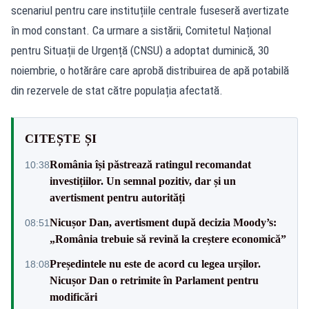
scenariul pentru care instituțiile centrale fuseseră avertizate
în mod constant. Ca urmare a sistării, Comitetul Național
pentru Situații de Urgență (CNSU) a adoptat duminică, 30
noiembrie, o hotărâre care aprobă distribuirea de apă potabilă
din rezervele de stat către populația afectată.
CITEȘTE ȘI
România își păstrează ratingul recomandat
10:38
investițiilor. Un semnal pozitiv, dar și un
avertisment pentru autorități
Nicușor Dan, avertisment după decizia Moody’s:
08:51
„România trebuie să revină la creștere economică”
Președintele nu este de acord cu legea urșilor.
18:08
Nicușor Dan o retrimite în Parlament pentru
modificări