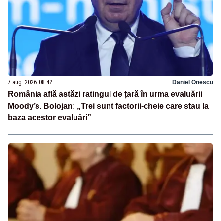
7 aug. 2026, 08:42
Daniel Onescu
România află astăzi ratingul de țară în urma evaluării
Moody’s. Bolojan: „Trei sunt factorii-cheie care stau la
baza acestor evaluări”