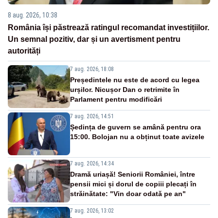
8 aug. 2026, 10:38
România își păstrează ratingul recomandat investițiilor.
Un semnal pozitiv, dar și un avertisment pentru
autorități
7 aug. 2026, 18:08
Președintele nu este de acord cu legea
urșilor. Nicușor Dan o retrimite în
Parlament pentru modificări
7 aug. 2026, 14:51
Ședința de guvern se amână pentru ora
15:00. Bolojan nu a obținut toate avizele
7 aug. 2026, 14:34
Dramă uriașă! Seniorii României, între
pensii mici și dorul de copiii plecați în
străinătate: "Vin doar odată pe an"
7 aug. 2026, 13:02