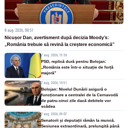
8 aug. 2026, 08:51
Nicușor Dan, avertisment după decizia Moody’s:
„România trebuie să revină la creștere economică”
7 aug. 2026, 15:26
PSD, replică dură pentru Bolojan:
„România este într-o situație de forță
majoră”
7 aug. 2026, 10:51
Bolojan: Nivelul Dunării asigură o
funcționare a centralei de la Cernavodă
de patru-cinci zile dacă debitele vor
scădea
7 aug. 2026, 09:07
Senatorii și deputații rămân la muncă.
Sesiunea extraordinară, prelungită până