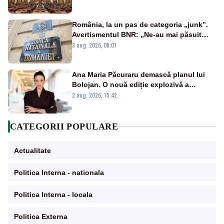
România, la un pas de categoria „junk”.
Avertismentul BNR: „Ne-au mai păsuit
pentru câteva luni”
3 aug. 2026, 08:01
Ana Maria Păcuraru demască planul lui
Bolojan. O nouă ediție explozivă a
emisiunii „Miza Zilei” la Realitatea PLUS
2 aug. 2026, 15:42
CATEGORII POPULARE
Actualitate
Politica Interna - nationala
Politica Interna - locala
Politica Externa