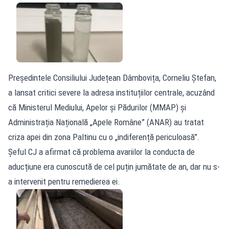
Președintele Consiliului Județean Dâmbovița, Corneliu Ștefan,
a lansat critici severe la adresa instituțiilor centrale, acuzând
că Ministerul Mediului, Apelor și Pădurilor (MMAP) și
Administrația Națională „Apele Române” (ANAR) au tratat
criza apei din zona Paltinu cu o „indiferență periculoasă”.
Șeful CJ a afirmat că problema avariilor la conducta de
aducțiune era cunoscută de cel puțin jumătate de an, dar nu s-
a intervenit pentru remedierea ei.