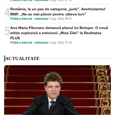
Politica Interna - nationala
-
3 aug. 2026, 07:58
4
România, la un pas de categoria „junk”. Avertismentul
BNR: „Ne-au mai păsuit pentru câteva luni”
Politica Interna - nationala
-
3 aug. 2026, 08:01
5
Ana Maria Păcuraru demască planul lui Bolojan. O nouă
ediție explozivă a emisiunii „Miza Zilei” la Realitatea
PLUS
Politica Interna - nationala
-
2 aug. 2026, 15:42
ACTUALITATE