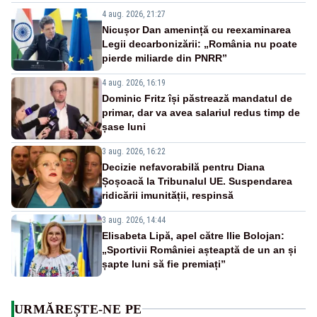
4 aug. 2026, 21:27
Nicușor Dan amenință cu reexaminarea
Legii decarbonizării: „România nu poate
pierde miliarde din PNRR”
4 aug. 2026, 16:19
Dominic Fritz își păstrează mandatul de
primar, dar va avea salariul redus timp de
șase luni
3 aug. 2026, 16:22
Decizie nefavorabilă pentru Diana
Șoșoacă la Tribunalul UE. Suspendarea
ridicării imunității, respinsă
3 aug. 2026, 14:44
Elisabeta Lipă, apel către Ilie Bolojan:
„Sportivii României așteaptă de un an și
șapte luni să fie premiați”
URMĂREȘTE-NE PE