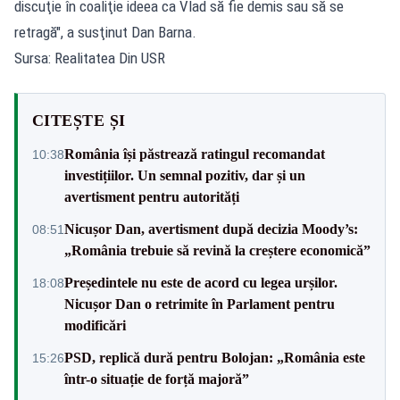
discuţie în coaliţie ideea ca Vlad să fie demis sau să se
retragă", a susţinut Dan Barna.
Sursa: Realitatea Din USR
CITEȘTE ȘI
România își păstrează ratingul recomandat
10:38
investițiilor. Un semnal pozitiv, dar și un
avertisment pentru autorități
Nicușor Dan, avertisment după decizia Moody’s:
08:51
„România trebuie să revină la creștere economică”
Președintele nu este de acord cu legea urșilor.
18:08
Nicușor Dan o retrimite în Parlament pentru
modificări
PSD, replică dură pentru Bolojan: „România este
15:26
într-o situație de forță majoră”