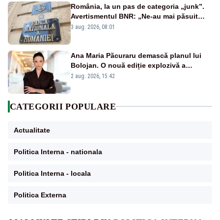
România, la un pas de categoria „junk”.
Avertismentul BNR: „Ne-au mai păsuit
pentru câteva luni”
3 aug. 2026, 08:01
Ana Maria Păcuraru demască planul lui
Bolojan. O nouă ediție explozivă a
emisiunii „Miza Zilei” la Realitatea PLUS
2 aug. 2026, 15:42
CATEGORII POPULARE
Actualitate
Politica Interna - nationala
Politica Interna - locala
Politica Externa