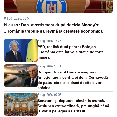
8 aug. 2026, 08:51
Nicușor Dan, avertisment după decizia Moody’s:
„România trebuie să revină la creștere economică”
7 aug. 2026, 15:26
PSD, replică dură pentru Bolojan:
„România este într-o situație de forță
majoră”
7 aug. 2026, 10:51
Bolojan: Nivelul Dunării asigură o
funcționare a centralei de la Cernavodă
de patru-cinci zile dacă debitele vor
scădea
7 aug. 2026, 09:07
Senatorii și deputații rămân la muncă.
Sesiunea extraordinară, prelungită până
la votul pe legea salarizării