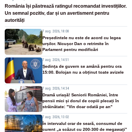
România își păstrează ratingul recomandat investițiilor.
Un semnal pozitiv, dar și un avertisment pentru
autorități
7 aug. 2026, 18:08
Președintele nu este de acord cu legea
urșilor. Nicușor Dan o retrimite în
Parlament pentru modificări
7 aug. 2026, 14:51
Ședința de guvern se amână pentru ora
15:00. Bolojan nu a obținut toate avizele
7 aug. 2026, 14:34
Dramă uriașă! Seniorii României, între
pensii mici și dorul de copiii plecați în
străinătate: "Vin doar odată pe an"
7 aug. 2026, 13:02
În intervalul orar de seară, consumul de
curent „a scăzut cu 200-300 de megawați”