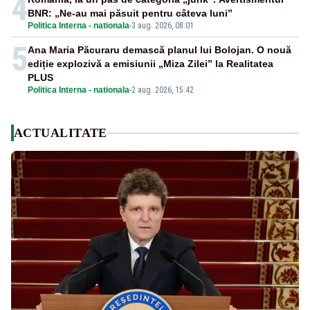
4
BNR: „Ne-au mai păsuit pentru câteva luni”
Politica Interna - nationala
-
3 aug. 2026, 08:01
5
Ana Maria Păcuraru demască planul lui Bolojan. O nouă
ediție explozivă a emisiunii „Miza Zilei” la Realitatea
PLUS
Politica Interna - nationala
-
2 aug. 2026, 15:42
ACTUALITATE