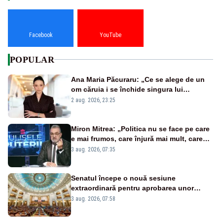
Facebook
YouTube
POPULAR
Ana Maria Păcuraru: „Ce se alege de un
om căruia i se închide singura lui
portiță?”
2 aug. 2026, 23:25
Miron Mitrea: „Politica nu se face pe care
e mai frumos, care înjură mai mult, care
țipă mai tare, ci pe proiecte”
3 aug. 2026, 07:35
Senatul începe o nouă sesiune
extraordinară pentru aprobarea unor
jaloane din PNRR
3 aug. 2026, 07:58