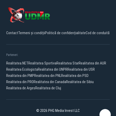
Contact
Termeni și condiții
Politică de confidențialitate
Cod de conduită
Parteneri:
Realitatea.NET
Realitatea Sportiva
Realitatea Star
Realitatea din AUR
Realitatea Ecologista
Realitatea din UNPR
Realitatea din USR
Realitatea din PMP
Realitatea din PNL
Realitatea din PSD
Realitatea din PRO
Realitatea din Canada
Realitatea de Sibiu
Realitatea de Arges
Realitatea de Cluj
© 2026 PHG Media Invest LLC
Facebook
YouTube