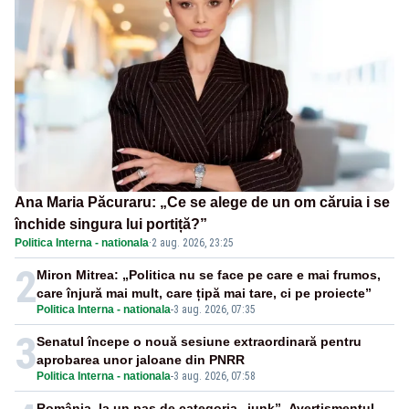
Ana Maria Păcuraru: „Ce se alege de un om căruia i se
închide singura lui portiță?”
Politica Interna - nationala
·
2 aug. 2026, 23:25
2
Miron Mitrea: „Politica nu se face pe care e mai frumos,
care înjură mai mult, care țipă mai tare, ci pe proiecte”
Politica Interna - nationala
-
3 aug. 2026, 07:35
3
Senatul începe o nouă sesiune extraordinară pentru
aprobarea unor jaloane din PNRR
Politica Interna - nationala
-
3 aug. 2026, 07:58
România, la un pas de categoria „junk”. Avertismentul