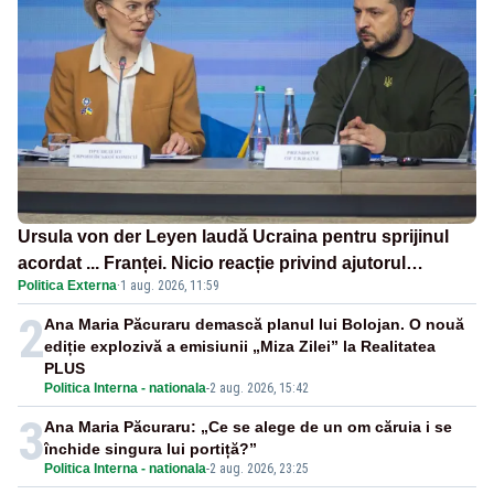
Ursula von der Leyen laudă Ucraina pentru sprijinul
acordat ... Franței. Nicio reacție privind ajutorul
Politica Externa
·
1 aug. 2026, 11:59
energetic promis României
2
Ana Maria Păcuraru demască planul lui Bolojan. O nouă
ediție explozivă a emisiunii „Miza Zilei” la Realitatea
PLUS
Politica Interna - nationala
-
2 aug. 2026, 15:42
3
Ana Maria Păcuraru: „Ce se alege de un om căruia i se
închide singura lui portiță?”
Politica Interna - nationala
-
2 aug. 2026, 23:25