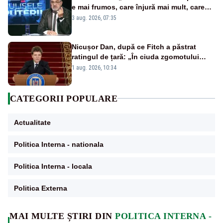
e mai frumos, care înjură mai mult, care
țipă mai tare, ci pe proiecte”
3 aug. 2026, 07:35
Nicușor Dan, după ce Fitch a păstrat
ratingul de țară: „În ciuda zgomotului
politic, România funcționează”
1 aug. 2026, 10:34
CATEGORII POPULARE
Actualitate
Politica Interna - nationala
Politica Interna - locala
Politica Externa
MAI MULTE ȘTIRI DIN
POLITICA INTERNA -