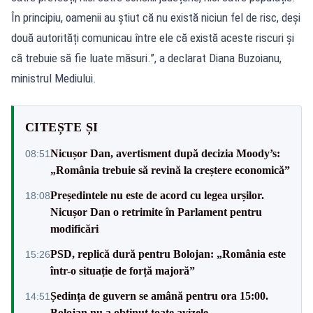
În principiu, oamenii au știut că nu există niciun fel de risc, deși
două autorități comunicau între ele că există aceste riscuri și
că trebuie să fie luate măsuri.”, a declarat Diana Buzoianu,
ministrul Mediului.
CITEȘTE ȘI
Nicușor Dan, avertisment după decizia Moody’s:
08:51
„România trebuie să revină la creștere economică”
Președintele nu este de acord cu legea urșilor.
18:08
Nicușor Dan o retrimite în Parlament pentru
modificări
PSD, replică dură pentru Bolojan: „România este
15:26
într-o situație de forță majoră”
Ședința de guvern se amână pentru ora 15:00.
14:51
Bolojan nu a obținut toate avizele