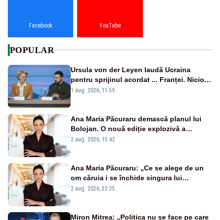
Facebook
YouTube
POPULAR
Ursula von der Leyen laudă Ucraina
pentru sprijinul acordat ... Franței. Nicio
reacție privind ajutorul energetic promis
1 aug. 2026, 11:59
României
Ana Maria Păcuraru demască planul lui
Bolojan. O nouă ediție explozivă a
emisiunii „Miza Zilei” la Realitatea PLUS
2 aug. 2026, 15:42
Ana Maria Păcuraru: „Ce se alege de un
om căruia i se închide singura lui
portiță?”
2 aug. 2026, 23:25
Miron Mitrea: „Politica nu se face pe care