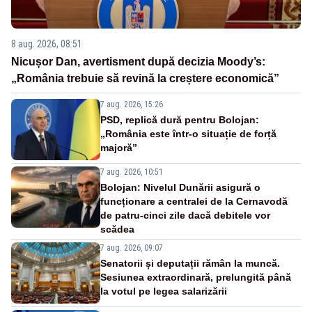
8 aug. 2026, 08:51
Nicușor Dan, avertisment după decizia Moody’s:
„România trebuie să revină la creștere economică”
7 aug. 2026, 15:26
PSD, replică dură pentru Bolojan:
„România este într-o situație de forță
majoră”
7 aug. 2026, 10:51
Bolojan: Nivelul Dunării asigură o
funcționare a centralei de la Cernavodă
de patru-cinci zile dacă debitele vor
scădea
7 aug. 2026, 09:07
Senatorii și deputații rămân la muncă.
Sesiunea extraordinară, prelungită până
la votul pe legea salarizării