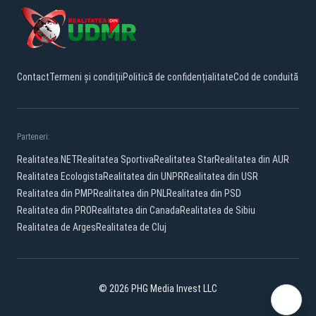
Contact
Termeni și condiții
Politică de confidențialitate
Cod de conduită
Parteneri:
Realitatea.NET
Realitatea Sportiva
Realitatea Star
Realitatea din AUR
Realitatea Ecologista
Realitatea din UNPR
Realitatea din USR
Realitatea din PMP
Realitatea din PNL
Realitatea din PSD
Realitatea din PRO
Realitatea din Canada
Realitatea de Sibiu
Realitatea de Arges
Realitatea de Cluj
© 2026 PHG Media Invest LLC
Facebook
YouTube