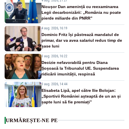
4 aug. 2026, 21:27
Nicușor Dan amenință cu reexaminarea
Legii decarbonizării: „România nu poate
pierde miliarde din PNRR”
4 aug. 2026, 16:19
Dominic Fritz își păstrează mandatul de
primar, dar va avea salariul redus timp de
șase luni
3 aug. 2026, 16:22
Decizie nefavorabilă pentru Diana
Șoșoacă la Tribunalul UE. Suspendarea
ridicării imunității, respinsă
3 aug. 2026, 14:44
Elisabeta Lipă, apel către Ilie Bolojan:
„Sportivii României așteaptă de un an și
șapte luni să fie premiați”
URMĂREȘTE-NE PE