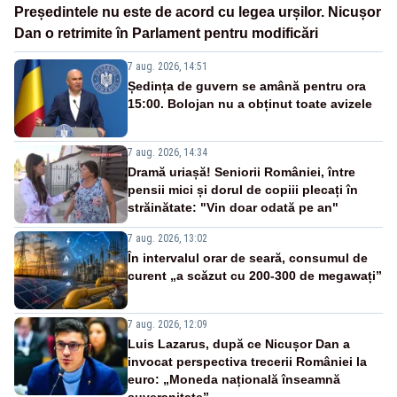
Președintele nu este de acord cu legea urșilor. Nicușor
Dan o retrimite în Parlament pentru modificări
7 aug. 2026, 14:51
Ședința de guvern se amână pentru ora
15:00. Bolojan nu a obținut toate avizele
7 aug. 2026, 14:34
Dramă uriașă! Seniorii României, între
pensii mici și dorul de copiii plecați în
străinătate: "Vin doar odată pe an"
7 aug. 2026, 13:02
În intervalul orar de seară, consumul de
curent „a scăzut cu 200-300 de megawați”
7 aug. 2026, 12:09
Luis Lazarus, după ce Nicușor Dan a
invocat perspectiva trecerii României la
euro: „Moneda națională înseamnă