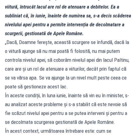
viitură, întrucât lacul are rol de atenuare a debitelor. Ea a
subliniat că, în iunie, înainte de numirea sa, s-a decis scăderea
nivelului apei pentru a permite intervenția de decolmatare a
scurgerii, gestionată de Apele Române.
„Dacă, Doamne ferește, această scurgere se înfundă, dacă la
o viitură ajunge să nu mai poată fi folosită, nu mai putem
controla nivelul apei, să coborâm nivelul apei din lacul Paltinu,
care are și un rol de atenuare a viiturilor, decât prin faptul că
se va vărsa apa. Se va ajunge la un nivel mult peste ceea ce
poate să gestioneze acest lac.
În aceste condiții, în luna iunie, înainte să vin eu în minister, s-
au analizat aceste probleme și s-a stabilit că este nevoie să
fie scăzut nivelul apei pentru a se putea interveni și pentru a
se decolmata scurgerea gestionată de Apele Române.
În acest context, următoarea întrebare este: cum se