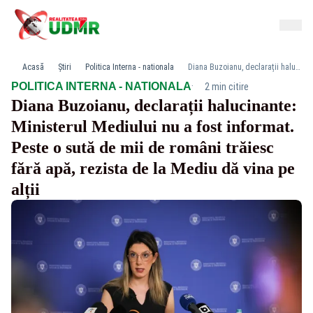
Acasă
Știri
Politica Interna - nationala
Diana Buzoianu, declarații halucinante: Ministerul Mediului nu a fost informat. Peste o sută de mii de români trăiesc fără apă, rezista de la Mediu dă vina pe alții
·
POLITICA INTERNA - NATIONALA
2 min citire
Diana Buzoianu, declarații halucinante:
Ministerul Mediului nu a fost informat.
Peste o sută de mii de români trăiesc
fără apă, rezista de la Mediu dă vina pe
alții