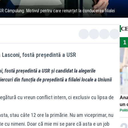
SR Câmpulung. Motivul pentru care renunțat la conducerea filialei
CE
1
 Lasconi, fostă președintă a USR
, fostă președintă a USR și candidat la alegerile
rcuri din funcția de președintă a filialei locale a Uniunii
egătură cu vreun conflict intern, ci exclusiv cu lipsa de
Ana
un 
Polit
por
ta, stau câte 12 ore la primărie. Nu am viceprimar, nu
e cu nimeni. Doar că mie mi se pare că asta e un job