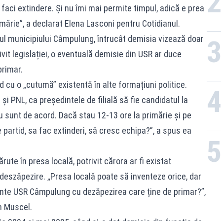
 faci extindere. Și nu îmi mai permite timpul, adică e prea
imărie”, a declarat Elena Lasconi pentru Cotidianul.
l municipiului Câmpulung, întrucât demisia vizează doar
vit legislației, o eventuală demisie din USR ar duce
primar.
d cu o „cutumă” existentă în alte formațiuni politice.
și PNL, ca președintele de filială să fie candidatul la
u sunt de acord. Dacă stau 12-13 ore la primărie și pe
 partid, sa fac extinderi, să cresc echipa?”, a spus ea
rute în presa locală, potrivit cărora ar fi existat
deszăpezire. „Presa locală poate să inventeze orice, dar
inte USR Câmpulung cu dezăpezirea care ține de primar?”,
n Muscel.