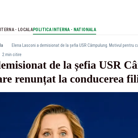
NTERNA - LOCALA
POLITICA INTERNA - NATIONALA
la
Elena Lasconi a demisionat de la șefia USR Câmpulung. Motivul pentru car
2 min citire
demisionat de la șefia USR C
re renunțat la conducerea fili