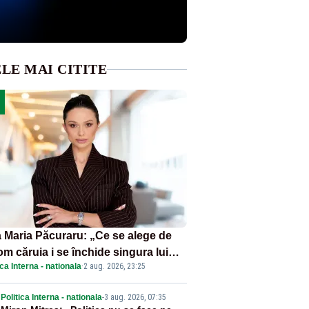
LE MAI CITITE
 Maria Păcuraru: „Ce se alege de
om căruia i se închide singura lui
ica Interna - nationala
·
2 aug. 2026, 23:25
tiță?”
Politica Interna - nationala
-
3 aug. 2026, 07:35