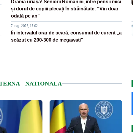
Dramă uriașă! Seniorii României, între pensii mici
și dorul de copiii plecați în străinătate: "Vin doar
odată pe an"
7 aug. 2026, 13:02
În intervalul orar de seară, consumul de curent „a
scăzut cu 200-300 de megawați”
NTERNA - NATIONALA