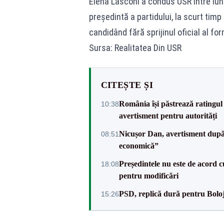
Elena Lasconi a condus USR între iun
președintă a partidului, la scurt timp
candidând fără sprijinul oficial al for
Sursa: Realitatea Din USR
CITEȘTE ȘI
România își păstrează ratingul 
10:38
avertisment pentru autorități
Nicușor Dan, avertisment după 
08:51
economică”
Președintele nu este de acord c
18:08
pentru modificări
PSD, replică dură pentru Boloj
15:26