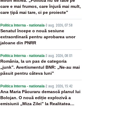
2
Miron Mitrea: „Politica nu se face pe
care e mai frumos, care înjură mai mult,
care țipă mai tare, ci pe proiecte”
3
Politica Interna - nationala
-
3 aug. 2026, 07:58
Senatul începe o nouă sesiune
extraordinară pentru aprobarea unor
jaloane din PNRR
4
Politica Interna - nationala
-
3 aug. 2026, 08:01
România, la un pas de categoria
„junk”. Avertismentul BNR: „Ne-au mai
păsuit pentru câteva luni”
5
Politica Interna - nationala
-
2 aug. 2026, 15:42
Ana Maria Păcuraru demască planul lui
Bolojan. O nouă ediție explozivă a
emisiunii „Miza Zilei” la Realitatea
PLUS