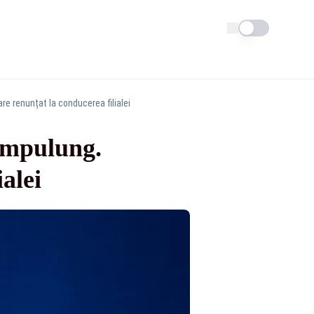
Schimba tema
e renunțat la conducerea filialei
âmpulung.
alei