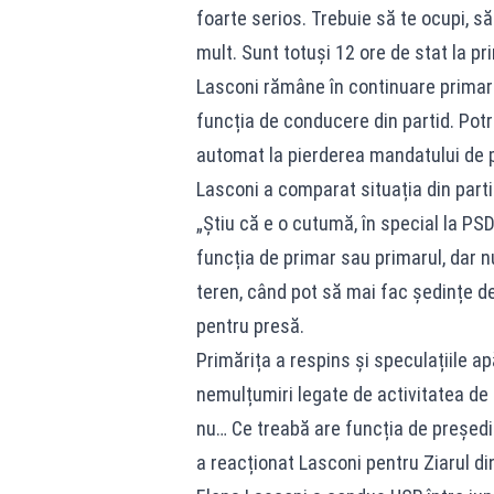
foarte serios. Trebuie să te ocupi, să
mult. Sunt totuși 12 ore de stat la pr
Lasconi rămâne în continuare primaru
funcția de conducere din partid. Potri
automat la pierderea mandatului de 
Lasconi a comparat situația din parti
„Știu că e o cutumă, în special la PSD 
funcția de primar sau primarul, dar n
teren, când pot să mai fac ședințe de
pentru presă.
Primărița a respins și speculațiile apă
nemulțumiri legate de activitatea de 
nu… Ce treabă are funcția de președ
a reacționat Lasconi pentru Ziarul di