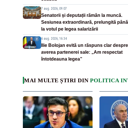
7 aug. 2026, 09:07
Senatorii și deputații rămân la muncă.
Sesiunea extraordinară, prelungită până
la votul pe legea salarizării
6 aug. 2026, 16:34
Ilie Bolojan evită un răspuns clar despre
averea partenerei sale: „Am respectat
întotdeauna legea”
MAI MULTE ȘTIRI DIN
POLITICA I