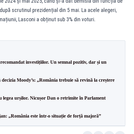
ie 2024 și mai 2025, când și-a dat demisia din funcția de
 după scrutinul prezidențial din 5 mai. La acele alegeri,
mațiunii, Lasconi a obținut sub 3% din voturi.
recomandat investițiilor. Un semnal pozitiv, dar și un
decizia Moody’s: „România trebuie să revină la creștere
u legea urșilor. Nicușor Dan o retrimite în Parlament
an: „România este într-o situație de forță majoră”