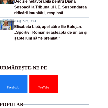
Decizie nefavorabilă pentru Diana
Șoșoacă la Tribunalul UE. Suspendarea
ridicării imunității, respinsă
3 aug. 2026, 14:44
Elisabeta Lipă, apel către Ilie Bolojan:
„Sportivii României așteaptă de un an și
șapte luni să fie premiați”
URMĂREȘTE-NE PE
Facebook
YouTube
POPULAR