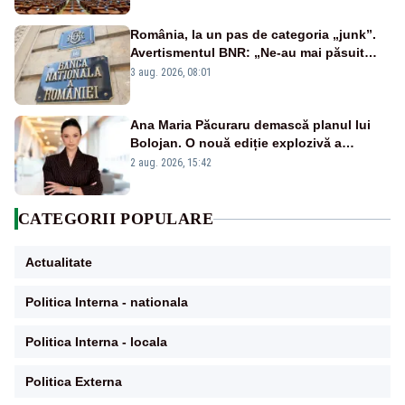
România, la un pas de categoria „junk”.
Avertismentul BNR: „Ne-au mai păsuit
pentru câteva luni”
3 aug. 2026, 08:01
Ana Maria Păcuraru demască planul lui
Bolojan. O nouă ediție explozivă a
emisiunii „Miza Zilei” la Realitatea PLUS
2 aug. 2026, 15:42
CATEGORII POPULARE
Actualitate
Politica Interna - nationala
Politica Interna - locala
Politica Externa