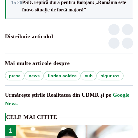
PSD, replică dură pentru Bolojan: „România este
15:26
într-o situație de forță majoră”
Distribuie articolul
Mai multe articole despre
presa
news
florian coldea
cub
sigur ros
Urmărește știrile Realitatea din UDMR și pe
Google
News
CELE MAI CITITE
1