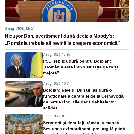
8 aug. 2026, 08:51
Nicușor Dan, avertisment după decizia Moody’s:
„România trebuie să revină la creștere economică”
7 aug. 2026, 15:26
PSD, replică dură pentru Bolojan:
„România este într-o situație de forță
majoră”
7 aug. 2026, 10:51
Bolojan: Nivelul Dunării asigură o
funcționare a centralei de la Cernavodă
de patru-cinci zile dacă debitele vor
scădea
7 aug. 2026, 09:07
Senatorii și deputații rămân la muncă.
Sesiunea extraordinară, prelungită până