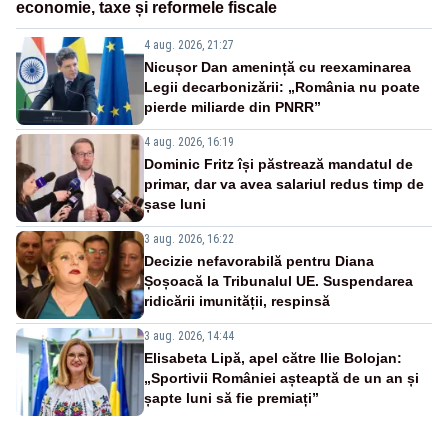
economie, taxe și reformele fiscale
4 aug. 2026, 21:27
Nicușor Dan amenință cu reexaminarea
Legii decarbonizării: „România nu poate
pierde miliarde din PNRR”
4 aug. 2026, 16:19
Dominic Fritz își păstrează mandatul de
primar, dar va avea salariul redus timp de
șase luni
3 aug. 2026, 16:22
Decizie nefavorabilă pentru Diana
Șoșoacă la Tribunalul UE. Suspendarea
ridicării imunității, respinsă
3 aug. 2026, 14:44
Elisabeta Lipă, apel către Ilie Bolojan:
„Sportivii României așteaptă de un an și
șapte luni să fie premiați”