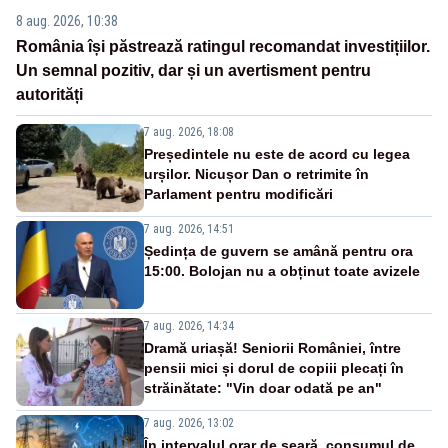
8 aug. 2026, 10:38
România își păstrează ratingul recomandat investițiilor.
Un semnal pozitiv, dar și un avertisment pentru
autorități
7 aug. 2026, 18:08
Președintele nu este de acord cu legea
urșilor. Nicușor Dan o retrimite în
Parlament pentru modificări
7 aug. 2026, 14:51
Ședința de guvern se amână pentru ora
15:00. Bolojan nu a obținut toate avizele
7 aug. 2026, 14:34
Dramă uriașă! Seniorii României, între
pensii mici și dorul de copiii plecați în
străinătate: "Vin doar odată pe an"
7 aug. 2026, 13:02
În intervalul orar de seară, consumul de