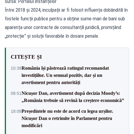
sursă: Portalul instanțelor
Între 2018 și 2024, inculpații ar fi folosit influența dobândită în
fostele funcții publice pentru a obține sume mari de bani sub
aparența unor contracte de consultanță juridică, promițând
„protecție” și soluții favorabile în dosare penale.
CITEȘTE ȘI
România își păstrează ratingul recomandat
10:38
investițiilor. Un semnal pozitiv, dar și un
avertisment pentru autorități
Nicușor Dan, avertisment după decizia Moody’s:
08:51
„România trebuie să revină la creștere economică”
Președintele nu este de acord cu legea urșilor.
18:08
Nicușor Dan o retrimite în Parlament pentru
modificări