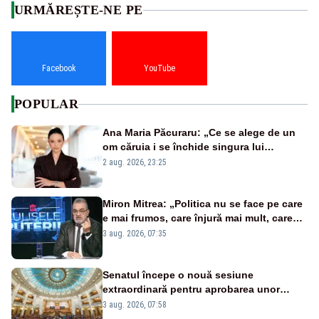
URMĂREȘTE-NE PE
Facebook
YouTube
POPULAR
Ana Maria Păcuraru: „Ce se alege de un
om căruia i se închide singura lui
portiță?”
2 aug. 2026, 23:25
Miron Mitrea: „Politica nu se face pe care
e mai frumos, care înjură mai mult, care
țipă mai tare, ci pe proiecte”
3 aug. 2026, 07:35
Senatul începe o nouă sesiune
extraordinară pentru aprobarea unor
jaloane din PNRR
3 aug. 2026, 07:58