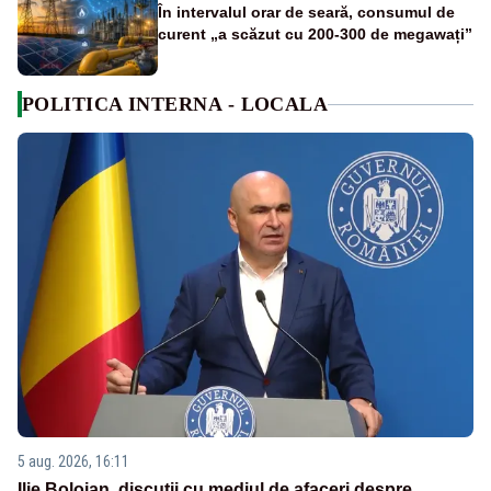
În intervalul orar de seară, consumul de
curent „a scăzut cu 200-300 de megawați”
POLITICA INTERNA - LOCALA
5 aug. 2026, 16:11
Ilie Bolojan, discuții cu mediul de afaceri despre