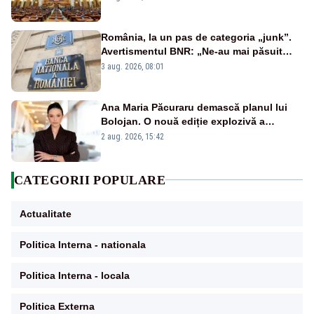
România, la un pas de categoria „junk”.
Avertismentul BNR: „Ne-au mai păsuit
pentru câteva luni”
3 aug. 2026, 08:01
Ana Maria Păcuraru demască planul lui
Bolojan. O nouă ediție explozivă a
emisiunii „Miza Zilei” la Realitatea PLUS
2 aug. 2026, 15:42
CATEGORII POPULARE
Actualitate
Politica Interna - nationala
Politica Interna - locala
Politica Externa