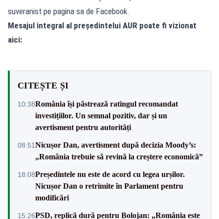
suveranist pe pagina sa de Facebook.
Mesajul integral al președintelui AUR poate fi vizionat
aici:
CITEȘTE ȘI
România își păstrează ratingul recomandat
10:38
investițiilor. Un semnal pozitiv, dar și un
avertisment pentru autorități
Nicușor Dan, avertisment după decizia Moody’s:
08:51
„România trebuie să revină la creștere economică”
Președintele nu este de acord cu legea urșilor.
18:08
Nicușor Dan o retrimite în Parlament pentru
modificări
PSD, replică dură pentru Bolojan: „România este
15:26