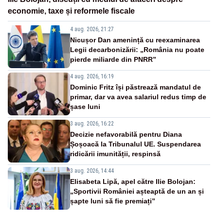
economie, taxe și reformele fiscale
4 aug. 2026, 21:27
Nicușor Dan amenință cu reexaminarea
Legii decarbonizării: „România nu poate
pierde miliarde din PNRR”
4 aug. 2026, 16:19
Dominic Fritz își păstrează mandatul de
primar, dar va avea salariul redus timp de
șase luni
3 aug. 2026, 16:22
Decizie nefavorabilă pentru Diana
Șoșoacă la Tribunalul UE. Suspendarea
ridicării imunității, respinsă
3 aug. 2026, 14:44
Elisabeta Lipă, apel către Ilie Bolojan:
„Sportivii României așteaptă de un an și
șapte luni să fie premiați”