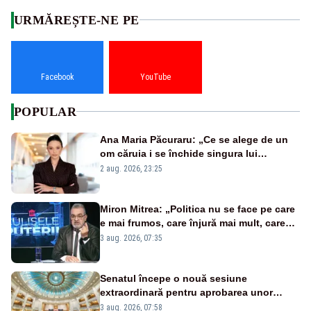
URMĂREȘTE-NE PE
Facebook
YouTube
POPULAR
Ana Maria Păcuraru: „Ce se alege de un
om căruia i se închide singura lui
portiță?”
2 aug. 2026, 23:25
Miron Mitrea: „Politica nu se face pe care
e mai frumos, care înjură mai mult, care
țipă mai tare, ci pe proiecte”
3 aug. 2026, 07:35
Senatul începe o nouă sesiune
extraordinară pentru aprobarea unor
jaloane din PNRR
3 aug. 2026, 07:58