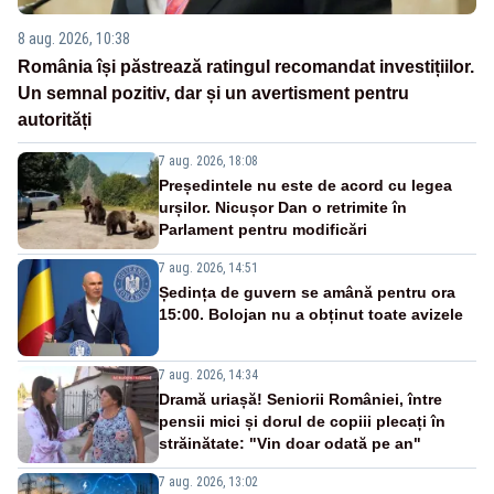
8 aug. 2026, 10:38
România își păstrează ratingul recomandat investițiilor.
Un semnal pozitiv, dar și un avertisment pentru
autorități
7 aug. 2026, 18:08
Președintele nu este de acord cu legea
urșilor. Nicușor Dan o retrimite în
Parlament pentru modificări
7 aug. 2026, 14:51
Ședința de guvern se amână pentru ora
15:00. Bolojan nu a obținut toate avizele
7 aug. 2026, 14:34
Dramă uriașă! Seniorii României, între
pensii mici și dorul de copiii plecați în
străinătate: "Vin doar odată pe an"
7 aug. 2026, 13:02