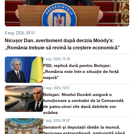
8 aug. 2026, 08:51
Nicușor Dan, avertisment după decizia Moody’s:
„România trebuie să revină la creștere economică”
7 aug. 2026, 15:26
PSD, replică dură pentru Bolojan:
„România este într-o situație de forță
majoră”
7 aug. 2026, 10:51
Bolojan: Nivelul Dunării asigură o
funcționare a centralei de la Cernavodă
de patru-cinci zile dacă debitele vor
scădea
7 aug. 2026, 09:07
Senatorii și deputații rămân la muncă.
Sesiunea extraordinară, prelungită până