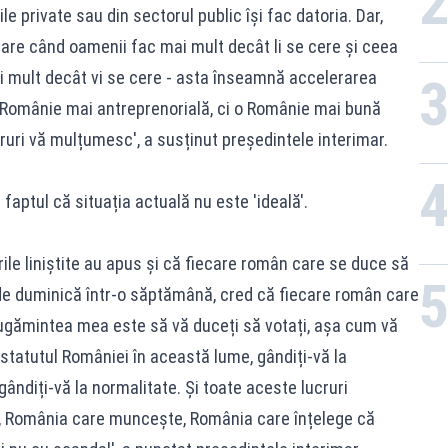
e private sau din sectorul public își fac datoria. Dar,
re când oamenii fac mai mult decât li se cere și ceea
i mult decât vi se cere - asta înseamnă accelerarea
 Românie mai antreprenorială, ci o Românie mai bună
cruri vă mulțumesc', a susținut președintele interimar.
faptul că situația actuală nu este 'ideală'.
le liniștite au apus și că fiecare român care se duce să
de duminică într-o săptămână, cred că fiecare român care
 rugămintea mea este să vă duceți să votați, așa cum vă
 statutul României în această lume, gândiți-vă la
ândiți-vă la normalitate. Și toate aceste lucruri
 România care muncește, România care înțelege că