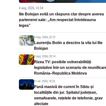
6 aug. 2026, 16:34
Ilie Bolojan evită un răspuns clar despre averea
partenerei sale: „Am respectat întotdeauna
legea”
5 aug. 2026, 22:15
Laurențiu Botin a descins la vila lui Ilie
Bolojan
3 aug. 2026, 20:14
Rizea TV: posibile vulnerabilități
legislative într-un scenariu de reunificar
România–Republica Moldova
31 iul. 2026, 18:33
Pană masivă de curent în Sibiu și
localitățile din jur. Spitalul județean,
semafoarele, rețelele de telefonie, grav
afectate