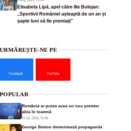
3 aug. 2026, 14:44
Elisabeta Lipă, apel către Ilie Bolojan:
„Sportivii României așteaptă de un an și
șapte luni să fie premiați”
URMĂREȘTE-NE PE
Facebook
YouTube
POPULAR
România ar putea avea un nou premier
abia în toamnă
31 iul. 2026, 10:40
George Simion demontează propaganda