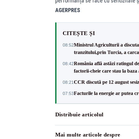
performanța se face cu seriozitate și
AGERPRES
CITEȘTE ȘI
Ministrul Agriculturii a discuta
08:52
tranzitului,prin Turcia, a carca
România află astăzi ratingul d
08:42
factorii-cheie care stau la baza
CCR discută pe 12 august sesiz
08:21
Facturile la energie ar putea 
07:53
Distribuie articolul
Mai multe articole despre