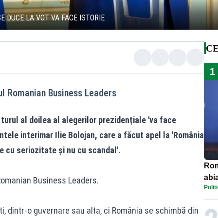
E DUCE LA VOT VA FACE ISTORIE
CE
1
tul Romanian Business Leaders
urul al doilea al alegerilor prezidențiale 'va face
intele interimar Ilie Bolojan, care a făcut apel la 'România
 cu seriozitate și nu cu scandal'.
Rom
abi
l Romanian Business Leaders.
Polit
, dintr-o guvernare sau alta, ci România se schimbă din