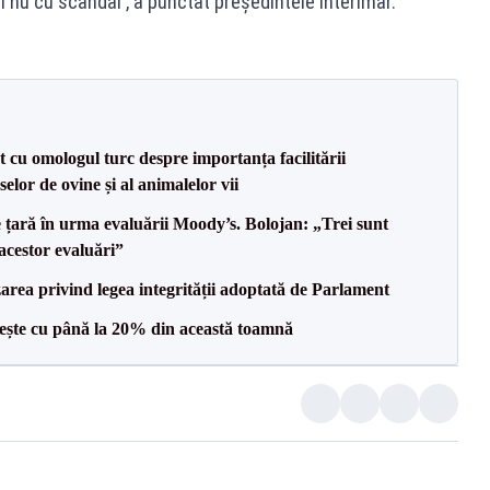
 nu cu scandal', a punctat președintele interimar.
t cu omologul turc despre importanța facilitării
selor de ovine și al animalelor vii
e țară în urma evaluării Moody’s. Bolojan: „Trei sunt
 acestor evaluări”
area privind legea integrității adoptată de Parlament
crește cu până la 20% din această toamnă