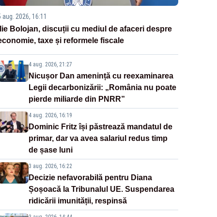
5 aug. 2026, 16:11
Ilie Bolojan, discuții cu mediul de afaceri despre
economie, taxe și reformele fiscale
4 aug. 2026, 21:27
Nicușor Dan amenință cu reexaminarea
Legii decarbonizării: „România nu poate
pierde miliarde din PNRR”
4 aug. 2026, 16:19
Dominic Fritz își păstrează mandatul de
primar, dar va avea salariul redus timp
de șase luni
3 aug. 2026, 16:22
Decizie nefavorabilă pentru Diana
Șoșoacă la Tribunalul UE. Suspendarea
ridicării imunității, respinsă