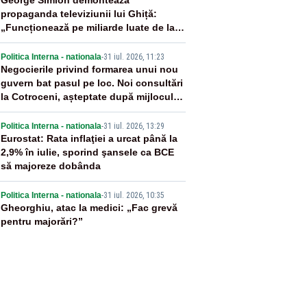
2
George Simion demontează
propaganda televiziunii lui Ghiță:
„Funcționează pe miliarde luate de la
români”
3
Politica Interna - nationala
-
31 iul. 2026, 11:23
Negocierile privind formarea unui nou
guvern bat pasul pe loc. Noi consultări
la Cotroceni, așteptate după mijlocul
lunii august -SURSE
4
Politica Interna - nationala
-
31 iul. 2026, 13:29
Eurostat: Rata inflaţiei a urcat până la
2,9% în iulie, sporind şansele ca BCE
să majoreze dobânda
5
Politica Interna - nationala
-
31 iul. 2026, 10:35
Gheorghiu, atac la medici: „Fac grevă
pentru majorări?”