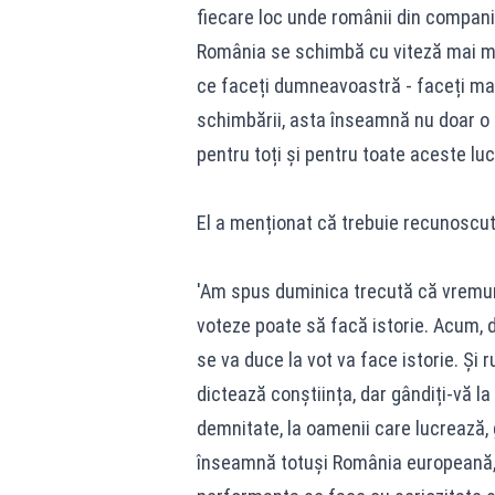
fiecare loc unde românii din companiil
România se schimbă cu viteză mai ma
ce faceți dumneavoastră - faceți ma
schimbării, asta înseamnă nu doar o
pentru toți și pentru toate aceste lu
El a menționat că trebuie recunoscut 
'Am spus duminica trecută că vremuri
voteze poate să facă istorie. Acum, 
se va duce la vot va face istorie. Și
dictează conștiința, dar gândiți-vă la
demnitate, la oamenii care lucrează, g
înseamnă totuși România europeană,