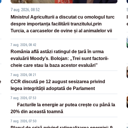
7 aug. 2026, 08:52
Ministrul Agriculturii a discutat cu omologul turc
despre importanța facilitării tranzitului,prin
Turcia, a carcaselor de ovine și al animalelor vii
7 aug. 2026, 08:42
România află astăzi ratingul de țară în urma
evaluării Moody’s. Bolojan: „Trei sunt factorii-
cheie care stau la baza acestor evaluări”
7 aug. 2026, 08:21
e
CCR discută pe 12 august sesizarea privind
legea integrității adoptată de Parlament
7 aug. 2026, 07:53
Facturile la energie ar putea crește cu până la
20% din această toamnă
7 aug. 2026, 07:50
Planul de criză privind raționalizarea energiei: 9