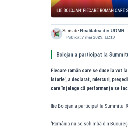
ILIE BOLOJAN: FIECARE ROMÂN CARE S
Scris de
Realitatea din UDMR
Publicat:
7 mai 2025, 11:13
Bolojan a participat la Summi
Fiecare român care se duce la vot la t
istorie', a declarat, miercuri, președ
care înțelege că performanța se face
Ilie Bolojan a participat la Summitu
'România nu se schimbă din București