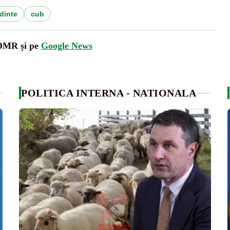
dinte
cub
UDMR și pe
Google News
POLITICA INTERNA - NATIONALA