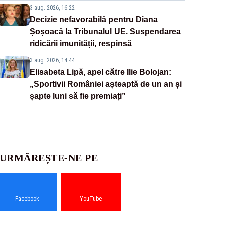
3 aug. 2026, 16:22
Decizie nefavorabilă pentru Diana
Șoșoacă la Tribunalul UE. Suspendarea
ridicării imunității, respinsă
3 aug. 2026, 14:44
Elisabeta Lipă, apel către Ilie Bolojan:
„Sportivii României așteaptă de un an și
șapte luni să fie premiați”
URMĂREȘTE-NE PE
Facebook
YouTube