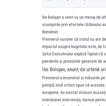
Ilie Bolojan a venit cu un mesaj de ul
scumpirile prin efectele războiului a
României.
Premierul susține că statul nu are de
impactul asupra bugetului este, de f
Șeful Executivului explică faptul că 
pierderile și presiunile generate de 
Ilie Bolojan, anunț de ultimă o
Premierul a enumerat și măsurile pe c
pompă, însă criticii spun că acestea 
europene. Au existat inclusiv acuzații
intenționat intervenția, tocmai pentr