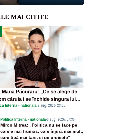
LE MAI CITITE
 Maria Păcuraru: „Ce se alege de
om căruia i se închide singura lui
ica Interna - nationala
·
2 aug. 2026, 23:25
tiță?”
2
Politica Interna - nationala
-
3 aug. 2026, 07:35
Miron Mitrea: „Politica nu se face pe
care e mai frumos, care înjură mai mult,
care țipă mai tare, ci pe proiecte”