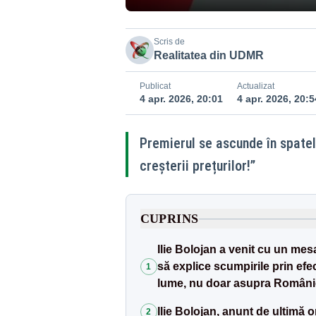
Scris de
Realitatea din UDMR
Publicat
Actualizat
4 apr. 2026, 20:01
4 apr. 2026, 20:5
Premierul se ascunde în spatel
creșterii prețurilor!”
CUPRINS
Ilie Bolojan a venit cu un mes
să explice scumpirile prin efe
1
lume, nu doar asupra Românie
Ilie Bolojan, anunț de ultimă 
2