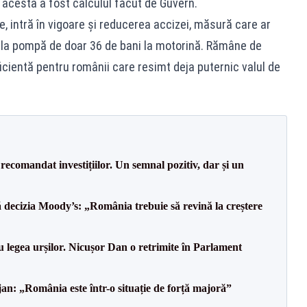
 acesta a fost calculul făcut de Guvern.
e, intră în vigoare și reducerea accizei, măsură care ar
 la pompă de doar 36 de bani la motorină. Rămâne de
ficientă pentru românii care resimt deja puternic valul de
recomandat investițiilor. Un semnal pozitiv, dar și un
decizia Moody’s: „România trebuie să revină la creștere
u legea urșilor. Nicușor Dan o retrimite în Parlament
an: „România este într-o situație de forță majoră”