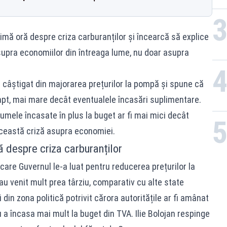
timă oră despre criza carburanților și încearcă să explice
supra economiilor din întreaga lume, nu doar asupra
 câștigat din majorarea prețurilor la pompă și spune că
apt, mai mare decât eventualele încasări suplimentare.
sumele încasate în plus la buget ar fi mai mici decât
această criză asupra economiei.
ră despre criza carburanților
are Guvernul le-a luat pentru reducerea prețurilor la
au venit mult prea târziu, comparativ cu alte state
 din zona politică potrivit cărora autoritățile ar fi amânat
u a încasa mai mult la buget din TVA. Ilie Bolojan respinge