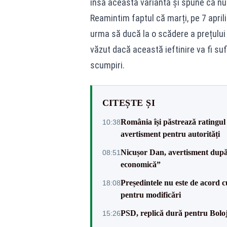
însă această variantă și spune că nu
Reamintim faptul că marți, pe 7 aprili
urma să ducă la o scădere a prețului
văzut dacă această ieftinire va fi su
scumpiri.
CITEȘTE ȘI
România își păstrează ratingul 
10:38
avertisment pentru autorități
Nicușor Dan, avertisment după 
08:51
economică”
Președintele nu este de acord c
18:08
pentru modificări
PSD, replică dură pentru Boloj
15:26