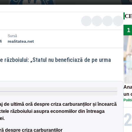
CE
1
Sursă
4
realitatea.net
e războiului: „Statul nu beneficiază de pe urma
Ana
un 
Polit
por
aj de ultimă oră despre criza carburanților și încearcă
ctele războiului asupra economiilor din întreaga
i.
oră despre criza carburanților