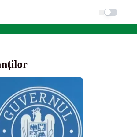
Schimba tema
anților