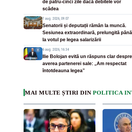
de patru-cinci zile dacă debitele vor
scădea
7 aug. 2026, 09:07
Senatorii și deputații rămân la muncă.
Sesiunea extraordinară, prelungită până
la votul pe legea salarizării
6 aug. 2026, 16:34
Ilie Bolojan evită un răspuns clar despre
averea partenerei sale: „Am respectat
întotdeauna legea”
MAI MULTE ȘTIRI DIN
POLITICA I