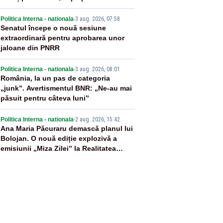
3
Politica Interna - nationala
-
3 aug. 2026, 07:58
Senatul începe o nouă sesiune
extraordinară pentru aprobarea unor
jaloane din PNRR
4
Politica Interna - nationala
-
3 aug. 2026, 08:01
România, la un pas de categoria
„junk”. Avertismentul BNR: „Ne-au mai
păsuit pentru câteva luni”
5
Politica Interna - nationala
-
2 aug. 2026, 15:42
Ana Maria Păcuraru demască planul lui
Bolojan. O nouă ediție explozivă a
emisiunii „Miza Zilei” la Realitatea
PLUS