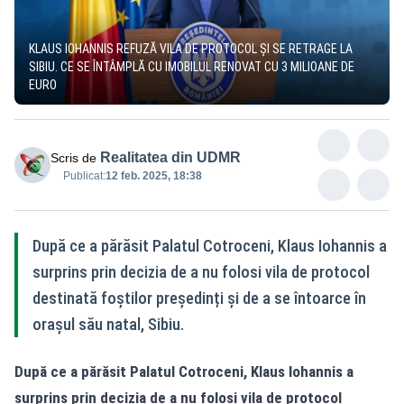
KLAUS IOHANNIS REFUZĂ VILA DE PROTOCOL ȘI SE RETRAGE LA
SIBIU. CE SE ÎNTÂMPLĂ CU IMOBILUL RENOVAT CU 3 MILIOANE DE
EURO
Realitatea din UDMR
Scris de
Publicat:
12 feb. 2025, 18:38
După ce a părăsit Palatul Cotroceni, Klaus Iohannis a
surprins prin decizia de a nu folosi vila de protocol
destinată foștilor președinți și de a se întoarce în
orașul său natal, Sibiu.
După ce a părăsit Palatul Cotroceni, Klaus Iohannis a
surprins prin decizia de a nu folosi vila de protocol