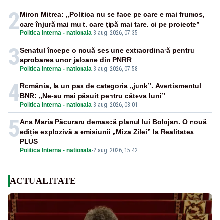
2
Miron Mitrea: „Politica nu se face pe care e mai frumos,
care înjură mai mult, care țipă mai tare, ci pe proiecte”
Politica Interna - nationala
-
3 aug. 2026, 07:35
3
Senatul începe o nouă sesiune extraordinară pentru
aprobarea unor jaloane din PNRR
Politica Interna - nationala
-
3 aug. 2026, 07:58
4
România, la un pas de categoria „junk”. Avertismentul
BNR: „Ne-au mai păsuit pentru câteva luni”
Politica Interna - nationala
-
3 aug. 2026, 08:01
5
Ana Maria Păcuraru demască planul lui Bolojan. O nouă
ediție explozivă a emisiunii „Miza Zilei” la Realitatea
PLUS
Politica Interna - nationala
-
2 aug. 2026, 15:42
ACTUALITATE