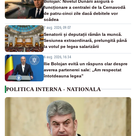
Bolojan: Nivelul Dunării asigură o
funcționare a centralei de la Cernavodă
de patru-cinci zile dacă debitele vor
scădea
7 aug. 2026, 09:07
Senatorii și deputații rămân la muncă.
Sesiunea extraordinară, prelungită până
la votul pe legea salarizării
6 aug. 2026, 16:34
Ilie Bolojan evită un răspuns clar despre
averea partenerei sale: „Am respectat
întotdeauna legea”
POLITICA INTERNA - NATIONALA