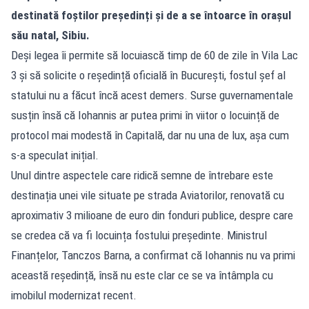
destinată foștilor președinți și de a se întoarce în orașul
său natal, Sibiu.
Deși legea îi permite să locuiască timp de 60 de zile în Vila Lac
3 și să solicite o reședință oficială în București, fostul șef al
statului nu a făcut încă acest demers. Surse guvernamentale
susțin însă că Iohannis ar putea primi în viitor o locuință de
protocol mai modestă în Capitală, dar nu una de lux, așa cum
s-a speculat inițial.
Unul dintre aspectele care ridică semne de întrebare este
destinația unei vile situate pe strada Aviatorilor, renovată cu
aproximativ 3 milioane de euro din fonduri publice, despre care
se credea că va fi locuința fostului președinte. Ministrul
Finanțelor, Tanczos Barna, a confirmat că Iohannis nu va primi
această reședință, însă nu este clar ce se va întâmpla cu
imobilul modernizat recent.