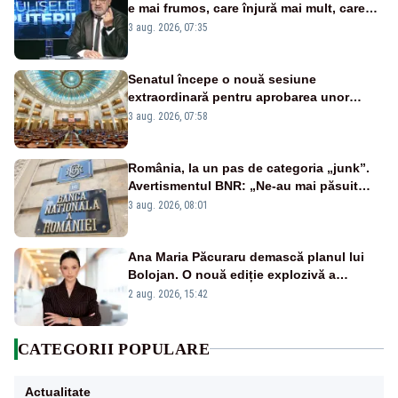
e mai frumos, care înjură mai mult, care
țipă mai tare, ci pe proiecte”
3 aug. 2026, 07:35
Senatul începe o nouă sesiune
extraordinară pentru aprobarea unor
jaloane din PNRR
3 aug. 2026, 07:58
România, la un pas de categoria „junk”.
Avertismentul BNR: „Ne-au mai păsuit
pentru câteva luni”
3 aug. 2026, 08:01
Ana Maria Păcuraru demască planul lui
Bolojan. O nouă ediție explozivă a
emisiunii „Miza Zilei” la Realitatea PLUS
2 aug. 2026, 15:42
CATEGORII POPULARE
Actualitate