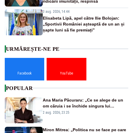
ridicării imunității, respinsă
3 aug. 2026, 14:44
Elisabeta Lipă, apel către Ilie Bolojan:
„Sportivii României așteaptă de un an și
șapte luni să fie premiați”
URMĂREȘTE-NE PE
Facebook
YouTube
POPULAR
Ana Maria Păcuraru: „Ce se alege de un
om căruia i se închide singura lui
portiță?”
2 aug. 2026, 23:25
Miron Mitrea: „Politica nu se face pe care