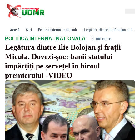
Acasă
Știri
Politica Interna - nationala
Legătura dintre Ilie Bolojan și frații Micula. Dovezi-șoc: banii statului împărțiți pe șervețel în biroul premierului -VIDEO
·
POLITICA INTERNA - NATIONALA
5 min citire
Legătura dintre Ilie Bolojan și frații
Micula. Dovezi-șoc: banii statului
împărțiți pe șervețel în biroul
premierului -VIDEO