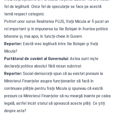
fel de legătură. Orice fel de speculație se face pe acestă
temă respect categoric.
Potrivit unor surse Realitatea PLUS, frații Micula ar fi jucat un
rol important și în impunerea lui Ilie Bolojan în fruntea politicii
bihorene și, mai apoi, în funcții-cheie în Guvern.
Reporter:
Există vreo legătură între Ilie Bolojan și frații
Micula?
Purtătorul de cuvânt al Guvernului:
Astea sunt niște
declarații politice absolut fără niciun substrat.
Reporter:
Social-democrații spun că au existat presiuni la
Ministerul Finanțelor asupra funcționarilor să facă în
continuare plățile pentru frații Micula și spuneau că există
presiuni ca Ministerul Finanțelor să nu meargă înainte pe calea
legală, astfel încât statul să oprească aceste plăți. Ce știți
despre asta?