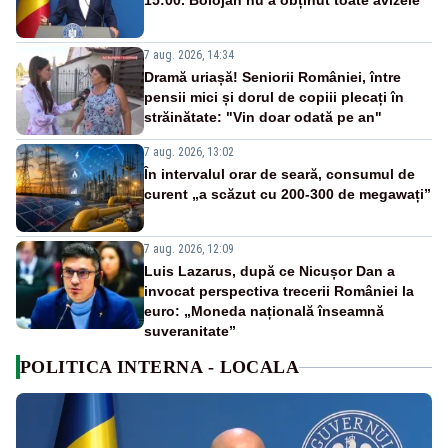
15:00. Bolojan nu a obținut toate avizele
7 aug. 2026, 14:34
Dramă uriașă! Seniorii României, între
pensii mici și dorul de copiii plecați în
străinătate: "Vin doar odată pe an"
7 aug. 2026, 13:02
În intervalul orar de seară, consumul de
curent „a scăzut cu 200-300 de megawați”
7 aug. 2026, 12:09
Luis Lazarus, după ce Nicușor Dan a
invocat perspectiva trecerii României la
euro: „Moneda națională înseamnă
suveranitate”
POLITICA INTERNA - LOCALA