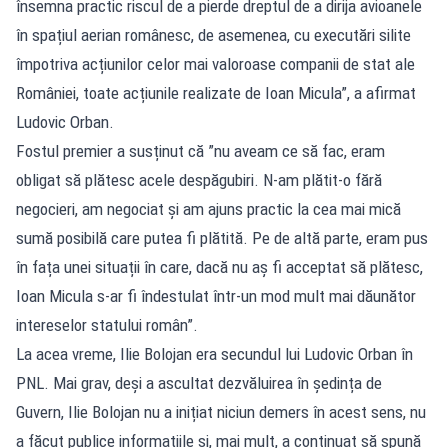
însemna practic riscul de a pierde dreptul de a dirija avioanele
în spațiul aerian românesc, de asemenea, cu executări silite
împotriva acțiunilor celor mai valoroase companii de stat ale
României, toate acțiunile realizate de Ioan Micula”, a afirmat
Ludovic Orban.
Fostul premier a susținut că ”nu aveam ce să fac, eram
obligat să plătesc acele despăgubiri. N-am plătit-o fără
negocieri, am negociat și am ajuns practic la cea mai mică
sumă posibilă care putea fi plătită. Pe de altă parte, eram pus
în fața unei situații în care, dacă nu aș fi acceptat să plătesc,
Ioan Micula s-ar fi îndestulat într-un mod mult mai dăunător
intereselor statului român”.
La acea vreme, Ilie Bolojan era secundul lui Ludovic Orban în
PNL. Mai grav, deși a ascultat dezvăluirea în ședința de
Guvern, Ilie Bolojan nu a inițiat niciun demers în acest sens, nu
a făcut publice informațiile și, mai mult, a continuat să spună