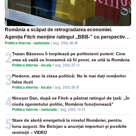
România a scăpat de retrogradarea economiei.
Agenția Fitch menține ratingul „BBB-” cu perspectivă
Politica Interna - nationala
·
1 aug. 2026, 06:48
negativă
2
Traian Băsescu îi torpilează pe politicienii puterii: Cine
vrea să vadă ce înseamnă să fii prost, se uită la România
Politica Interna - locala
-
1 aug. 2026, 07:13
3
Piedone, atac la clasa politică: Nu le mai dați românilor
false iluzii
Politica Interna - locala
-
1 aug. 2026, 08:47
4
Nicușor Dan, după ce Fitch a păstrat ratingul de țară: „În
ciuda zgomotului politic, România funcționează”
Politica Interna - nationala
-
1 aug. 2026, 10:34
5
Stare de alertă energetică la nivelul României, pentru
luna august. Ilie Bolojan a anunțat importuri și posibile
restricții – VIDEO