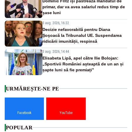
Dominic Fritz își păstrează mandatul de
primar, dar va avea salariul redus timp de
șase luni
3 aug. 2026, 16:22
Decizie nefavorabilă pentru Diana
Șoșoacă la Tribunalul UE. Suspendarea
ridicării imunității, respinsă
3 aug. 2026, 14:44
Elisabeta Lipă, apel către Ilie Bolojan:
„Sportivii României așteaptă de un an și
șapte luni să fie premiați”
URMĂREȘTE-NE PE
Facebook
YouTube
POPULAR