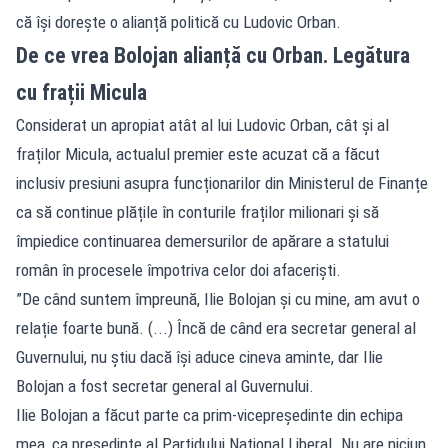
că își dorește o alianță politică cu Ludovic Orban.
De ce vrea Bolojan alianță cu Orban. Legătura
cu frații Micula
Considerat un apropiat atât al lui Ludovic Orban, cât și al
fraților Micula, actualul premier este acuzat că a făcut
inclusiv presiuni asupra funcționarilor din Ministerul de Finanțe
ca să continue plățile în conturile fraților milionari și să
împiedice continuarea demersurilor de apărare a statului
român în procesele împotriva celor doi afaceriști.
”De când suntem împreună, Ilie Bolojan și cu mine, am avut o
relație foarte bună. (...) Încă de când era secretar general al
Guvernului, nu știu dacă își aduce cineva aminte, dar Ilie
Bolojan a fost secretar general al Guvernului.
Ilie Bolojan a făcut parte ca prim-vicepreședinte din echipa
mea, ca președinte al Partidului Național Liberal. Nu are niciun