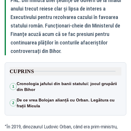
PNL. Din minuta unei ședințe de Guvern de la finalul
anului trecut reiese clar și lipsa de interes a
Executivului pentru rezolvarea cazului în favoarea
statului român. Funcționari-cheie din Ministerul de
Finanțe acuză acum că se fac presiuni pentru
continuarea plăților în conturile afaceriștilor
controversați din Bihor.
CUPRINS
Cronologia jafului din banii statului: jocul grupării
1
din Bihor
De ce vrea Bolojan alianță cu Orban. Legătura cu
2
frații Micula
”În 2019, dinozaurul Ludovic Orban, când era prim-ministru,