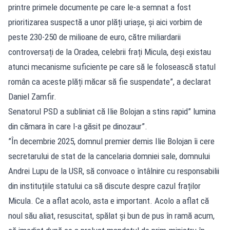
printre primele documente pe care le-a semnat a fost
prioritizarea suspectă a unor plăți uriașe, și aici vorbim de
peste 230-250 de milioane de euro, către miliardarii
controversați de la Oradea, celebrii frați Micula, deși existau
atunci mecanisme suficiente pe care să le folosească statul
român ca aceste plăți măcar să fie suspendate”, a declarat
Daniel Zamfir.
Senatorul PSD a subliniat că Ilie Bolojan a stins rapid” lumina
din cămara în care l-a găsit pe dinozaur”.
”În decembrie 2025, domnul premier demis Ilie Bolojan îi cere
secretarului de stat de la cancelaria domniei sale, domnului
Andrei Lupu de la USR, să convoace o întâlnire cu responsabilii
din instituțiile statului ca să discute despre cazul fraților
Micula. Ce a aflat acolo, asta e important. Acolo a aflat că
noul său aliat, resuscitat, spălat și bun de pus în ramă acum,