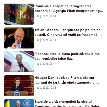
România a scăpat de retrogradarea
economiei. Agenția Fitch menține ratingul
„BBB-” cu perspectivă negativă
1 aug. 2026, 06:48
Traian Băsescu îi torpilează pe politicienii
puterii: Cine vrea să vadă ce înseamnă să
fii prost, se uită la România
1 aug. 2026, 07:13
Piedone, atac la clasa politică: Nu le mai
dați românilor false iluzii
1 aug. 2026, 08:47
Nicușor Dan, după ce Fitch a păstrat
ratingul de țară: „În ciuda zgomotului
politic, România funcționează”
1 aug. 2026, 10:34
Stare de alertă energetică la nivelul
României, pentru luna august. Ilie Bolojan