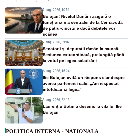
7 aug. 2026, 10:51
Bolojan: Nivelul Dunării asigură o
funcționare a centralei de la Cernavodă
de patru-cinci zile dacă debitele vor
scădea
7 aug. 2026, 09:07
Senatorii și deputații rămân la muncă.
Sesiunea extraordinară, prelungită până
la votul pe legea salarizării
6 aug. 2026, 16:34
Ilie Bolojan evită un răspuns clar despre
averea partenerei sale: „Am respectat
întotdeauna legea”
5 aug. 2026, 22:15
Laurențiu Botin a descins la vila lui Ilie
Bolojan
POLITICA INTERNA - NATIONALA