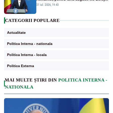
a anunțat importuri și posibile restricții –
31 iul. 2026, 19:43
VIDEO
CATEGORII POPULARE
Actualitate
Politica Interna - nationala
Politica Interna - locala
Politica Externa
MAI MULTE ȘTIRI DIN
POLITICA INTERNA -
NATIONALA