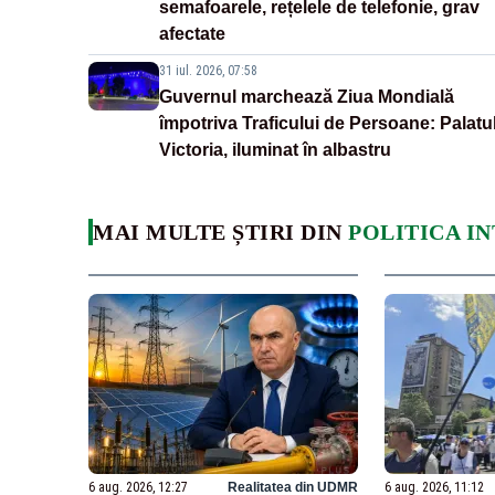
semafoarele, rețelele de telefonie, grav
afectate
31 iul. 2026, 07:58
Guvernul marchează Ziua Mondială
împotriva Traficului de Persoane: Palatu
Victoria, iluminat în albastru
MAI MULTE ȘTIRI DIN
POLITICA I
6 aug. 2026, 12:27
Realitatea din UDMR
6 aug. 2026, 11:12