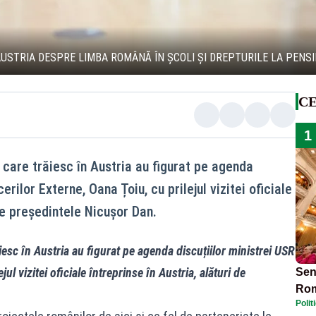
AUSTRIA DESPRE LIMBA ROMÂNĂ ÎN ȘCOLI ȘI DREPTURILE LA PENS
CE
1
care trăiesc în Austria au figurat pe agenda
erilor Externe, Oana Țoiu, cu prilejul vizitei oficiale
 de președintele Nicușor Dan.
esc în Austria au figurat pe agenda discuțiilor ministrei USR
ul vizitei oficiale întreprinse în Austria, alături de
Sen
Rom
Polit
mil