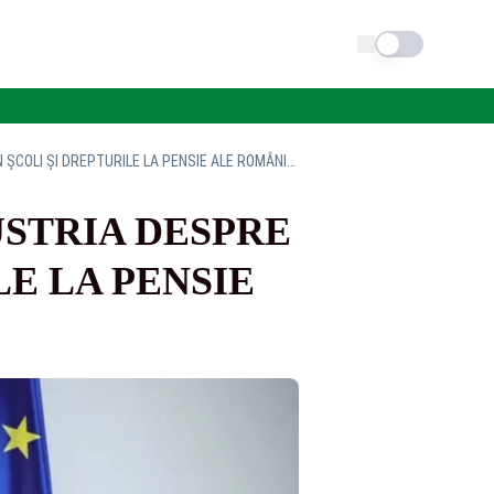
Schimba tema
MINISTRA OANA ȚOIU A DISCUTAT ÎN AUSTRIA DESPRE LIMBA ROMÂNĂ ÎN ȘCOLI ȘI DREPTURILE LA PENSIE ALE ROMÂNILOR
USTRIA DESPRE
E LA PENSIE