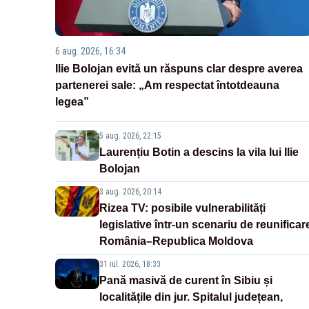
6 aug. 2026, 16:34
Ilie Bolojan evită un răspuns clar despre averea
partenerei sale: „Am respectat întotdeauna
legea”
5 aug. 2026, 22:15
Laurențiu Botin a descins la vila lui Ilie
Bolojan
3 aug. 2026, 20:14
Rizea TV: posibile vulnerabilități
legislative într-un scenariu de reunificar
România–Republica Moldova
31 iul. 2026, 18:33
Pană masivă de curent în Sibiu și
localitățile din jur. Spitalul județean,