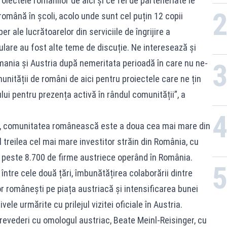
roiectele românilor de aici şi ce fel de parteneriate le
română în şcoli, acolo unde sunt cel puțin 12 copii
er ale lucrătoarelor din serviciile de îngrijire a
sulare au fost alte teme de discuție. Ne interesează și
ania şi Austria după nemeritata perioadă în care nu ne-
ității de români de aici pentru proiectele care ne țin
ui pentru prezența activă în rândul comunității”, a
i, comunitatea românească este a doua cea mai mare din
l treilea cel mai mare investitor străin din România, cu
și peste 8.700 de firme austriece operând în România.
ntre cele două țări, îmbunătățirea colaborării dintre
elor românești pe piața austriacă și intensificarea bunei
ivele urmărite cu prilejul vizitei oficiale în Austria.
trevederi cu omologul austriac, Beate Meinl-Reisinger, cu