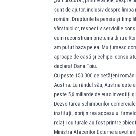
„Am discutat, printre altele, despre p
sunt de ajutor, inclusiv despre limba 
români. Drepturile la pensie și timp lib
vârstnicilor, respectiv serviciile con
cum reconstruim prietenia dintre Rom
am putut baza pe ea. Mulțumesc comun
aproape de casă şi echipei consulatul
declarat Oana Țoiu.
Cu peste 150.000 de cetățeni român
Austria. La rândul său, Austria este a
peste 5,6 miliarde de euro investiți 
Dezvoltarea schimburilor comerciale î
instituții, sprijinirea accesului firm
relații culturale au fost printre obiect
Ministra Afacerilor Externe a avut în