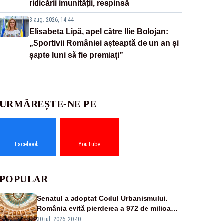
ridicării imunității, respinsă
3 aug. 2026, 14:44
Elisabeta Lipă, apel către Ilie Bolojan:
„Sportivii României așteaptă de un an și
șapte luni să fie premiați”
URMĂREȘTE-NE PE
Facebook
YouTube
POPULAR
Senatul a adoptat Codul Urbanismului.
România evită pierderea a 972 de milioane
de euro din PNRR
30 iul. 2026, 20:40