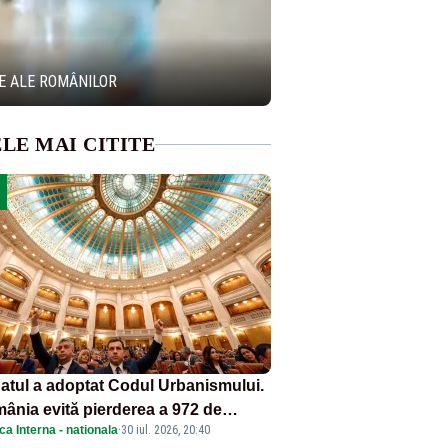
IE ALE ROMÂNILOR
LE MAI CITITE
atul a adoptat Codul Urbanismului.
ânia evită pierderea a 972 de
ica Interna - nationala
·
30 iul. 2026, 20:40
ioane de euro din PNRR