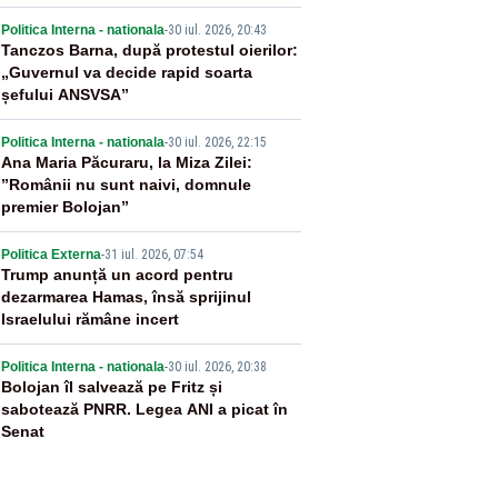
2
Politica Interna - nationala
-
30 iul. 2026, 20:43
Tanczos Barna, după protestul oierilor:
„Guvernul va decide rapid soarta
șefului ANSVSA”
3
Politica Interna - nationala
-
30 iul. 2026, 22:15
Ana Maria Păcuraru, la Miza Zilei:
”Românii nu sunt naivi, domnule
premier Bolojan”
4
Politica Externa
-
31 iul. 2026, 07:54
Trump anunță un acord pentru
dezarmarea Hamas, însă sprijinul
Israelului rămâne incert
5
Politica Interna - nationala
-
30 iul. 2026, 20:38
Bolojan îl salvează pe Fritz și
sabotează PNRR. Legea ANI a picat în
Senat