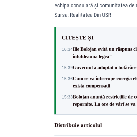
echipa consulară şi comunitatea de 
Sursa: Realitatea Din USR
CITEȘTE ȘI
Ilie Bolojan evită un răspuns c
16:34
întotdeauna legea”
Guvernul a adoptat o hotărâre 
15:39
Cum se va întrerupe energia el
15:36
exista compensații
Bolojan anunță restricțiile de c
15:33
repornite. La ore de vârf se v
Distribuie articolul