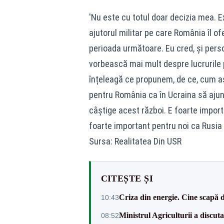
'Nu este cu totul doar decizia mea. E
ajutorul militar pe care România îl 
perioada următoare. Eu cred, și pers
vorbească mai mult despre lucrurile pe
înțeleagă ce propunem, de ce, cum ast
pentru România ca în Ucraina să ajungă
câștige acest război. E foarte import
foarte important pentru noi ca Rusia s
Sursa: Realitatea Din USR
CITEȘTE ȘI
Criza din energie. Cine scapă 
10:43
Ministrul Agriculturii a discuta
08:52