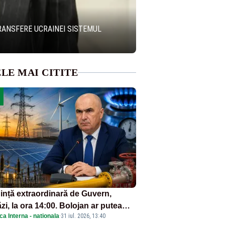
TRANSFERE UCRAINEI SISTEMUL
LE MAI CITITE
ință extraordinară de Guvern,
zi, la ora 14:00. Bolojan ar putea
ica Interna - nationala
·
31 iul. 2026, 13:40
reta stare de urgență energetică