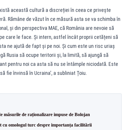
xistă această cultură a discreției în ceea ce privește
oferă. Rămâne de văzut în ce măsură asta se va schimba în
onal, și din perspectiva MAE, că România are nevoie să
 care le face. Și intern, astfel încât proprii cetățeni să
a ne ajută de fapt și pe noi. Și cum este un risc uriaș
 Rusia să ocupe teritorii și, la limită, să ajungă să
ant pentru noi ca asta să nu se întâmple niciodată. Este
ă fie învinsă în Ucraina', a subliniat Țoiu.
de măsurile de raționalizare impuse de Bolojan
t cu omologul turc despre importanța facilitării