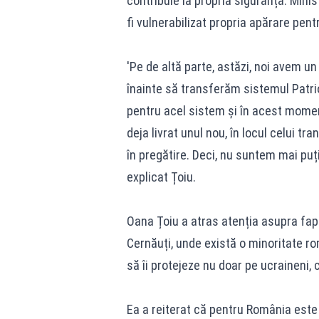
contribuie la propria siguranță. Minist
fi vulnerabilizat propria apărare pent
'Pe de altă parte, astăzi, noi avem 
înainte să transferăm sistemul Patriot
pentru acel sistem și în acest momen
deja livrat unul nou, în locul celui t
în pregătire. Deci, nu suntem mai puț
explicat Țoiu.
Oana Țoiu a atras atenția asupra fap
Cernăuți, unde există o minoritate r
să îi protejeze nu doar pe ucraineni, c
Ea a reiterat că pentru România este