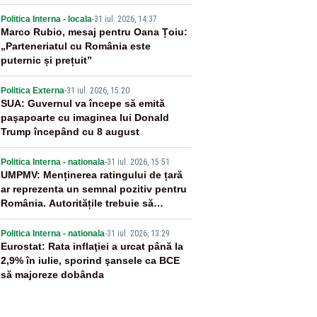
2
Politica Interna - locala
-
31 iul. 2026, 14:37
Marco Rubio, mesaj pentru Oana Țoiu:
„Parteneriatul cu România este
puternic și prețuit”
3
Politica Externa
-
31 iul. 2026, 15:20
SUA: Guvernul va începe să emită
paşapoarte cu imaginea lui Donald
Trump începând cu 8 august
4
Politica Interna - nationala
-
31 iul. 2026, 15:51
UMPMV: Menținerea ratingului de țară
ar reprezenta un semnal pozitiv pentru
România. Autoritățile trebuie să
continue consolidarea stabilității
5
economice și financiare
Politica Interna - nationala
-
31 iul. 2026, 13:29
Eurostat: Rata inflaţiei a urcat până la
2,9% în iulie, sporind şansele ca BCE
să majoreze dobânda