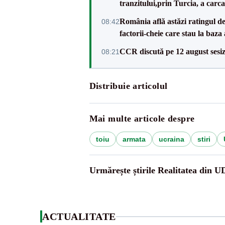
tranzitului,prin Turcia, a carca
România află astăzi ratingul d
08:42
factorii-cheie care stau la baza
CCR discută pe 12 august sesiz
08:21
Distribuie articolul
Mai multe articole despre
toiu
armata
ucraina
stiri
Urmărește știrile Realitatea din 
ACTUALITATE