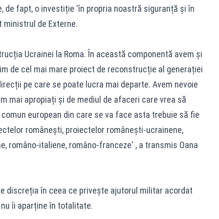
, de fapt, o investiție 'în propria noastră siguranță și în
 ministrul de Externe.
strucția Ucrainei la Roma. În această componentă avem și
im de cel mai mare proiect de reconstrucție al generației
direcții pe care se poate lucra mai departe. Avem nevoie
m mai apropiați și de mediul de afaceri care vrea să
 comun european din care se va face asta trebuie să fie
oiectelor românești, proiectelor românești-ucrainene,
, româno-italiene, româno-franceze' , a transmis Oana
 discreția în ceea ce privește ajutorul militar acordat
u îi aparține în totalitate.