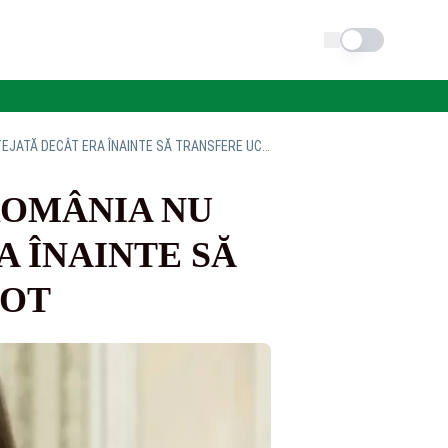
Schimba tema
MINISTRUL DE EXTERNE, OANA ȚOIU: ROMÂNIA NU ESTE MAI PUȚIN PROTEJATĂ DECÂT ERA ÎNAINTE SĂ TRANSFERE UCRAINEI SISTEMUL PATRIOT
ROMÂNIA NU
A ÎNAINTE SĂ
IOT