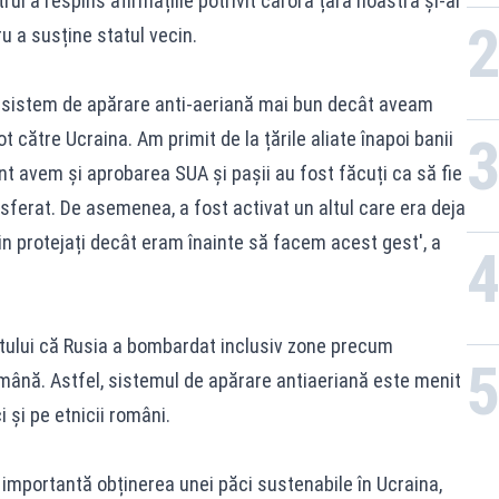
rul a respins afirmațiile potrivit cărora țara noastră și-ar
ru a susține statul vecin.
un sistem de apărare anti-aeriană mai bun decât aveam
 către Ucraina. Am primit de la țările aliate înapoi banii
t avem și aprobarea SUA și pașii au fost făcuți ca să fie
ransferat. De asemenea, a fost activat un altul care era deja
in protejați decât eram înainte să facem acest gest', a
tului că Rusia a bombardat inclusiv zone precum
omână. Astfel, sistemul de apărare antiaeriană este menit
i și pe etnicii români.
 importantă obținerea unei păci sustenabile în Ucraina,