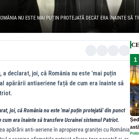
 ROMÂNIA NU ESTE MAI PUȚIN PROTEJATĂ DECÂT ERA ÎNAINTE SĂ 
CE
1
, a declarat, joi, că România nu este 'mai puțin
al apărării antiaeriene față de cum era înainte să
riot.
rat, joi, că România nu este 'mai puțin protejată' din punct
e cum era înainte să transfere Ucrainei sistemul Patriot.
Șed
astă
rea apărării anti-aeriene în apropierea graniței cu România
Polit
dec