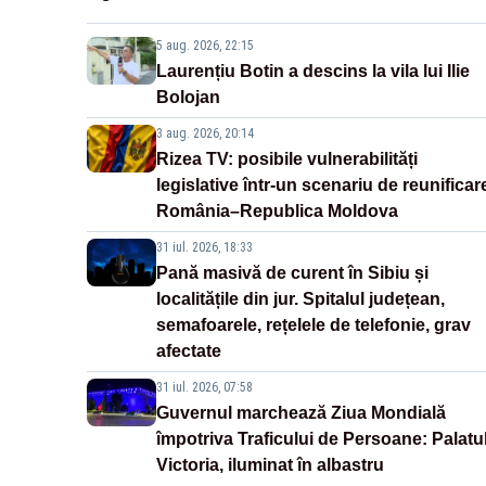
5 aug. 2026, 22:15
Laurențiu Botin a descins la vila lui Ilie
Bolojan
3 aug. 2026, 20:14
Rizea TV: posibile vulnerabilități
legislative într-un scenariu de reunificar
România–Republica Moldova
31 iul. 2026, 18:33
Pană masivă de curent în Sibiu și
localitățile din jur. Spitalul județean,
semafoarele, rețelele de telefonie, grav
afectate
31 iul. 2026, 07:58
Guvernul marchează Ziua Mondială
împotriva Traficului de Persoane: Palatu
Victoria, iluminat în albastru