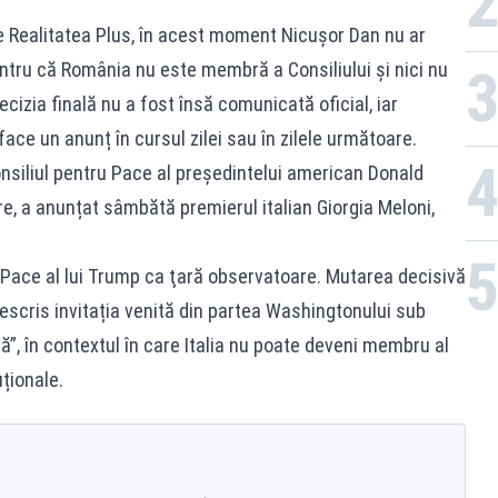
e Realitatea Plus, în acest moment Nicușor Dan nu ar
pentru că România nu este membră a Consiliului și nici nu
cizia finală nu a fost însă comunicată oficial, iar
ace un anunț în cursul zilei sau în zilele următoare.
Consiliul pentru Pace al președintelui american Donald
e, a anunțat sâmbătă premierul italian Giorgia Meloni,
ru Pace al lui Trump ca ţară observatoare. Mutarea decisivă
escris invitația venită din partea Washingtonului sub
ă”, în contextul în care Italia nu poate deveni membru al
ționale.