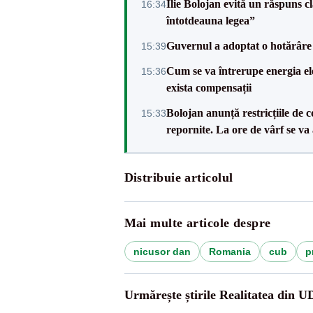
Ilie Bolojan evită un răspuns c
16:34
întotdeauna legea”
Guvernul a adoptat o hotărâre 
15:39
Cum se va întrerupe energia el
15:36
exista compensații
Bolojan anunță restricțiile de c
15:33
repornite. La ore de vârf se v
Distribuie articolul
Mai multe articole despre
nicusor dan
Romania
cub
p
Urmărește știrile Realitatea din 