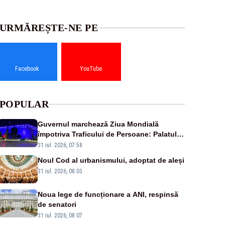
URMĂREȘTE-NE PE
Facebook
YouTube
POPULAR
Guvernul marchează Ziua Mondială
împotriva Traficului de Persoane: Palatul
Victoria, iluminat în albastru
31 iul. 2026, 07:58
Noul Cod al urbanismului, adoptat de aleși
31 iul. 2026, 08:03
Noua lege de funcționare a ANI, respinsă
de senatori
31 iul. 2026, 08:07