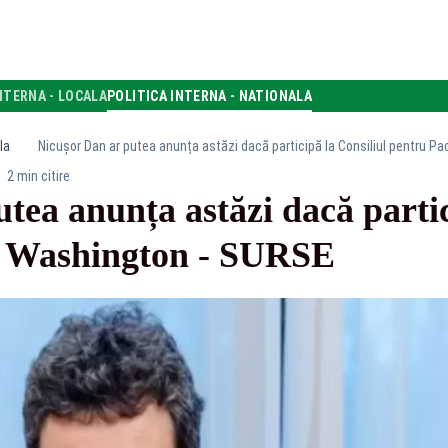
NTERNA - LOCALA
POLITICA INTERNA - NATIONALA
la
Nicușor Dan ar putea anunța astăzi dacă participă la Consiliul pentru P
2 min citire
tea anunța astăzi dacă partic
a Washington - SURSE