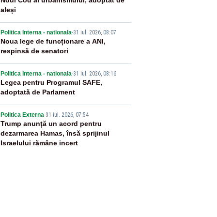
2
Noul Cod al urbanismului, adoptat de
aleși
3
Politica Interna - nationala
-
31 iul. 2026, 08:07
Noua lege de funcționare a ANI,
respinsă de senatori
4
Politica Interna - nationala
-
31 iul. 2026, 08:16
Legea pentru Programul SAFE,
adoptată de Parlament
5
Politica Externa
-
31 iul. 2026, 07:54
Trump anunță un acord pentru
dezarmarea Hamas, însă sprijinul
Israelului rămâne incert