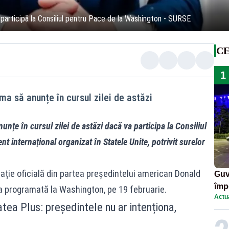
participă la Consiliul pentru Pace de la Washington - SURSE
CE
1
a să anunțe în cursul zilei de astăzi
nțe în cursul zilei de astăzi dacă va participa la Consiliul
 internațional organizat în Statele Unite, potrivit surelor
itație oficială din partea președintelui american Donald
Guv
împ
a programată la Washington, pe 19 februarie.
Actua
Pala
atea Plus: președintele nu ar intenționa,