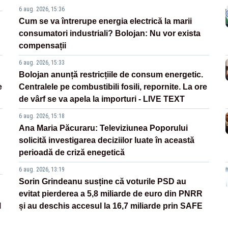
6 aug. 2026, 15:36
Cum se va întrerupe energia electrică la marii
consumatori industriali? Bolojan: Nu vor exista
compensații
6 aug. 2026, 15:33
Bolojan anunță restricțiile de consum energetic.
e
Centralele pe combustibili fosili, repornite. La ore
de vârf se va apela la importuri - LIVE TEXT
6 aug. 2026, 15:18
Ana Maria Păcuraru: Televiziunea Poporului
solicită investigarea deciziilor luate în această
perioadă de criză enegetică
6 aug. 2026, 13:19
Sorin Grindeanu susține că voturile PSD au
evitat pierderea a 5,8 miliarde de euro din PNRR
l
și au deschis accesul la 16,7 miliarde prin SAFE