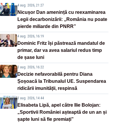
4 aug. 2026, 21:27
Nicușor Dan amenință cu reexaminarea
Legii decarbonizării: „România nu poate
pierde miliarde din PNRR”
4 aug. 2026, 16:19
Dominic Fritz își păstrează mandatul de
primar, dar va avea salariul redus timp
de șase luni
3 aug. 2026, 16:22
Decizie nefavorabilă pentru Diana
Șoșoacă la Tribunalul UE. Suspendarea
ridicării imunității, respinsă
3 aug. 2026, 14:44
Elisabeta Lipă, apel către Ilie Bolojan:
„Sportivii României așteaptă de un an și
șapte luni să fie premiați”