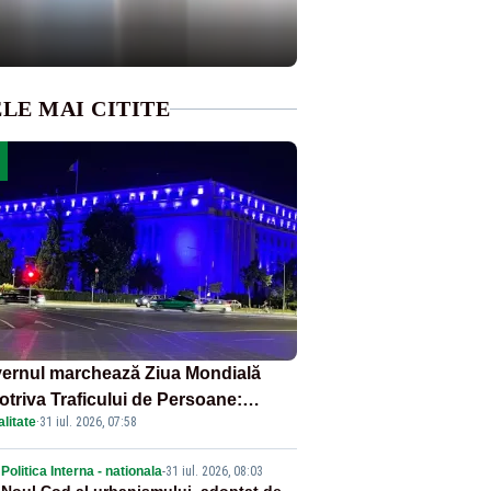
LE MAI CITITE
ernul marchează Ziua Mondială
otriva Traficului de Persoane:
litate
·
31 iul. 2026, 07:58
tul Victoria, iluminat în albastru
Politica Interna - nationala
-
31 iul. 2026, 08:03