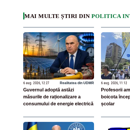
MAI MULTE ȘTIRI DIN
POLITICA I
6 aug. 2026, 12:27
Realitatea din UDMR
6 aug. 2026, 11:12
Guvernul adoptă astăzi
Profesorii am
măsurile de raționalizare a
boicota înce
consumului de energie electrică
școlar