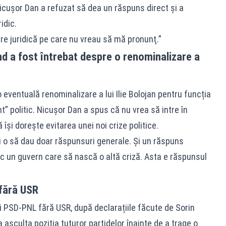
Nicușor Dan a refuzat să dea un răspuns direct și a
idic.
re juridică pe care nu vreau să mă pronunţ.”
d a fost întrebat despre o renominalizare a
 eventuală renominalizare a lui Ilie Bolojan pentru funcția
 politic. Nicușor Dan a spus că nu vrea să intre în
își dorește evitarea unei noi crize politice.
i o să dau doar răspunsuri generale. Şi un răspuns
 un guvern care să nască o altă criză. Asta e răspunsul
 fără USR
ii PSD-PNL fără USR, după declarațiile făcute de Sorin
 asculta poziția tuturor partidelor înainte de a trage o