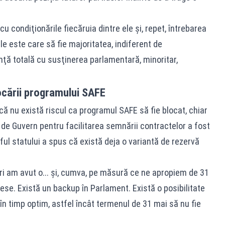
u condiţionările fiecăruia dintre ele şi, repet, întrebarea
e este care să fie majoritatea, indiferent de
ă totală cu susţinerea parlamentară, minoritar,
ocării programului SAFE
ă nu există riscul ca programul SAFE să fie blocat, chiar
e Guvern pentru facilitarea semnării contractelor a fost
ful statului a spus că există deja o variantă de rezervă
eri am avut o... și, cumva, pe măsură ce ne apropiem de 31
dese. Există un backup în Parlament. Există o posibilitate
 în timp optim, astfel încât termenul de 31 mai să nu fie