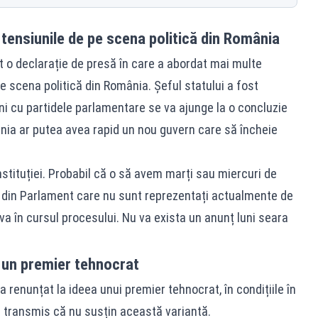
tensiunile de pe scena politică din România
ăcut o declarație de presă în care a abordat mai multe
 scena politică din România. Șeful statului a fost
ni cu partidele parlamentare se va ajunge la o concluzie
nia ar putea avea rapid un nou guvern care să încheie
stituției. Probabil că o să avem marți sau miercuri de
 din Parlament care nu sunt reprezentați actualmente de
 în cursul procesului. Nu va exista un anunț luni seara
 un premier tehnocrat
 a renunțat la ideea unui premier tehnocrat, în condițiile în
u transmis că nu susțin această variantă.