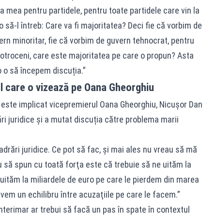
a mea pentru partidele, pentru toate partidele care vin la
o să-l întreb: Care va fi majoritatea? Deci fie că vorbim de
rn minoritar, fie că vorbim de guvern tehnocrat, pentru
a Cotroceni, care este majoritatea pe care o propun? Asta
o o să începem discuția.”
l care o vizează pe Oana Gheorghiu
e este implicat vicepremierul Oana Gheorghiu, Nicușor Dan
ri juridice și a mutat discuția către problema marii
rări juridice. Ce pot să fac, şi mai ales nu vreau să mă
eu să spun cu toată forţa este că trebuie să ne uităm la
 uităm la miliardele de euro pe care le pierdem din marea
avem un echilibru între acuzaţiile pe care le facem.”
nterimar ar trebui să facă un pas în spate în contextul