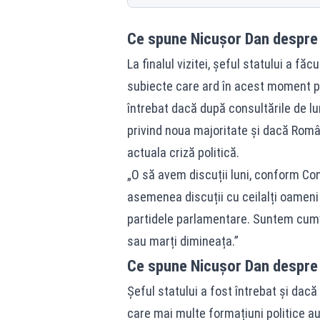
Ce spune Nicușor Dan despre 
La finalul vizitei, șeful statului a f
subiecte care ard în acest moment pe
întrebat dacă după consultările de lu
privind noua majoritate și dacă Româ
actuala criză politică.
„O să avem discuții luni, conform Con
asemenea discuții cu ceilalți oameni
partidele parlamentare. Suntem cumva
sau marți dimineața.”
Ce spune Nicușor Dan despre
Șeful statului a fost întrebat și dacă
care mai multe formațiuni politice a