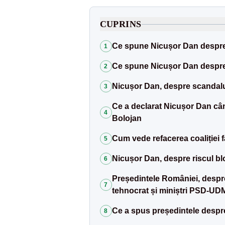
CUPRINS
Ce spune Nicușor Dan despre 
1
Ce spune Nicușor Dan despre
2
Nicușor Dan, despre scandalu
3
Ce a declarat Nicușor Dan când
4
Bolojan
Cum vede refacerea coaliției 
5
Nicușor Dan, despre riscul b
6
Președintele României, despre
7
tehnocrat și miniștri PSD-U
Ce a spus președintele despre 
8