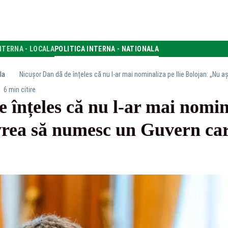
NTERNA - LOCALA
POLITICA INTERNA - NATIONALA
la
6 min citire
 înțeles că nu l-ar mai nomina
rea să numesc un Guvern care