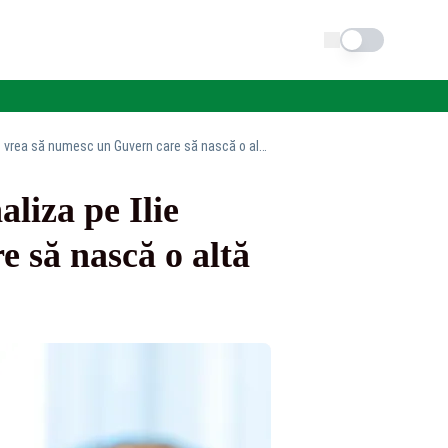
Schimba tema
Nicușor Dan dă de înțeles că nu l-ar mai nominaliza pe Ilie Bolojan: „Nu aș vrea să numesc un Guvern care să nască o altă criză!”
liza pe Ilie
 să nască o altă