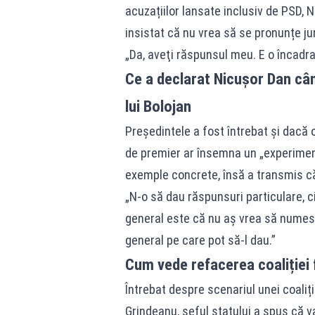
acuzațiilor lansate inclusiv de PSD, 
insistat că nu vrea să se pronunțe jur
„Da, aveţi răspunsul meu. E o încadra
Ce a declarat Nicușor Dan cân
lui Bolojan
Președintele a fost întrebat și dacă o
de premier ar însemna un „experiment”
exemple concrete, însă a transmis că 
„N-o să dau răspunsuri particulare, c
general este că nu aş vrea să numesc
general pe care pot să-l dau.”
Cum vede refacerea coaliției
Întrebat despre scenariul unei coaliț
Grindeanu, șeful statului a spus că va