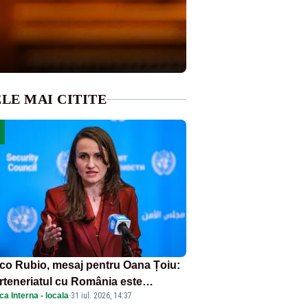
LE MAI CITITE
co Rubio, mesaj pentru Oana Țoiu:
rteneriatul cu România este
ica Interna - locala
·
31 iul. 2026, 14:37
rnic și prețuit”