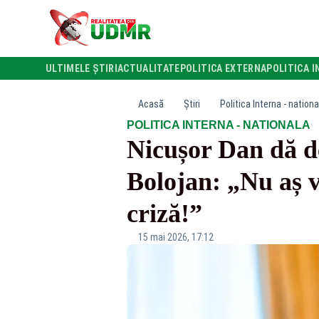
ULTIMELE ȘTIRI
ACTUALITATE
POLITICA EXTERNA
POLITICA I
Acasă
Știri
Politica Interna - nationa
·
POLITICA INTERNA - NATIONALA
Nicușor Dan dă de
Bolojan: „Nu aș v
criză!”
15 mai 2026, 17:12