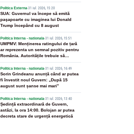
2
Politica Externa
-
31 iul. 2026, 15:20
SUA: Guvernul va începe să emită
paşapoarte cu imaginea lui Donald
Trump începând cu 8 august
3
Politica Interna - nationala
-
31 iul. 2026, 15:51
UMPMV: Menținerea ratingului de țară
ar reprezenta un semnal pozitiv pentru
România. Autoritățile trebuie să
continue consolidarea stabilității
4
economice și financiare
Politica Interna - nationala
-
31 iul. 2026, 16:49
Sorin Grindeanu anunță când ar putea
fi învestit noul Guvern: „După 15
august sunt șanse mai mari”
5
Politica Interna - nationala
-
31 iul. 2026, 13:40
Ședință extraordinară de Guvern,
astăzi, la ora 14:00. Bolojan ar putea
decreta stare de urgență energetică