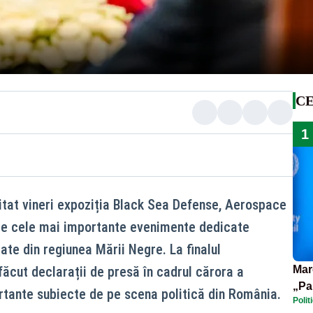
CE
1
itat vineri expoziția Black Sea Defense, Aerospace
tre cele mai importante evenimente dedicate
tate din regiunea Mării Negre. La finalul
 făcut declarații de presă în cadrul cărora a
Mar
„Pa
rtante subiecte de pe scena politică din România.
Polit
pute