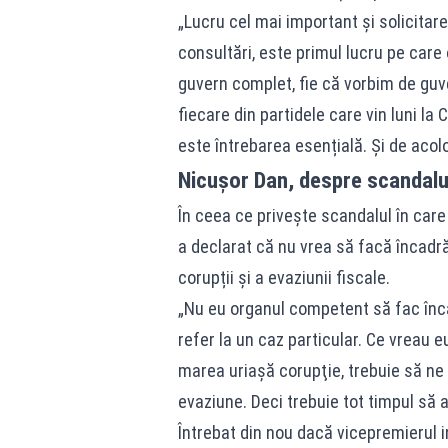
„Lucru cel mai important și solicitare
consultări, este primul lucru pe care 
guvern complet, fie că vorbim de guve
fiecare din partidele care vin luni l
este întrebarea esențială. Și de acol
Nicușor Dan, despre scandalu
În ceea ce privește scandalul în car
a declarat că nu vrea să facă încadră
corupții și a evaziunii fiscale.
„Nu eu organul competent să fac încad
refer la un caz particular. Ce vreau 
marea uriaşă corupţie, trebuie să ne
evaziune. Deci trebuie tot timpul să 
Întrebat din nou dacă vicepremierul i