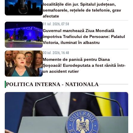
localitățile din jur. Spitalul județean,
semafoarele, rețelele de telefonie, grav
afectate
31 iul. 2026, 07:58
Guvernul marchează Ziua Mondială
împotriva Traficului de Persoane: Palatul
Victoria, iluminat în albastru
30 iul. 2026, 16:48
Momente de panică pentru Diana
Șoșoacă! Eurodeputata a fost rănită într-
un accident rutier
POLITICA INTERNA - NATIONALA