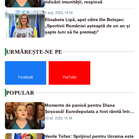
ridicării imunității, respinsă
3 aug. 2026, 14:44
Elisabeta Lipă, apel către Ilie Bolojan:
„Sportivii României așteaptă de un an și
șapte luni să fie premiați”
URMĂREȘTE-NE PE
Facebook
YouTube
POPULAR
Momente de panică pentru Diana
Șoșoacă! Eurodeputata a fost rănită într-
un accident rutier
30 iul. 2026, 16:48
Vasile Tofan: Sprijinul pentru Ucraina este