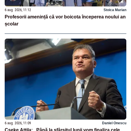
6 aug. 2026, 11:12
Stoica Marian
Profesorii amenință că vor boicota începerea noului an
școlar
6 aug. 2026, 11:09
Daniel Onescu
Cseke Attila: „Până la sfârșitul lunii vom finaliza cele