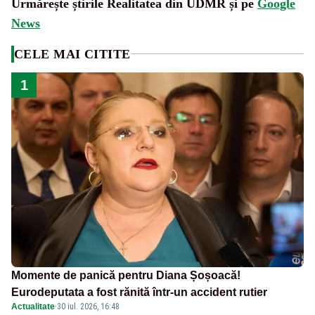
Urmărește știrile Realitatea din UDMR și pe
Google
News
CELE MAI CITITE
1
Momente de panică pentru Diana Șoșoacă!
Eurodeputata a fost rănită într-un accident rutier
Actualitate
·
30 iul. 2026, 16:48