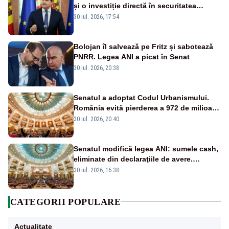
și o investiție directă în securitatea
Republicii Moldova și a întregii regiuni
30 iul. 2026, 17:54
Bolojan îl salvează pe Fritz și sabotează
PNRR. Legea ANI a picat în Senat
30 iul. 2026, 20:38
Senatul a adoptat Codul Urbanismului.
România evită pierderea a 972 de milioane
de euro din PNRR
30 iul. 2026, 20:40
Senatul modifică legea ANI: sumele cash,
eliminate din declaraţiile de avere.
Amendament cu impact posibil asupra lui
30 iul. 2026, 16:38
Dominic Fritz
CATEGORII POPULARE
Actualitate