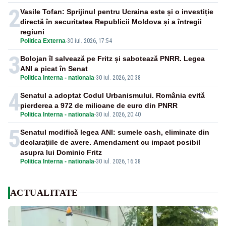
2
Vasile Tofan: Sprijinul pentru Ucraina este și o investiție
directă în securitatea Republicii Moldova și a întregii
regiuni
Politica Externa
-
30 iul. 2026, 17:54
3
Bolojan îl salvează pe Fritz și sabotează PNRR. Legea
ANI a picat în Senat
Politica Interna - nationala
-
30 iul. 2026, 20:38
4
Senatul a adoptat Codul Urbanismului. România evită
pierderea a 972 de milioane de euro din PNRR
Politica Interna - nationala
-
30 iul. 2026, 20:40
5
Senatul modifică legea ANI: sumele cash, eliminate din
declaraţiile de avere. Amendament cu impact posibil
asupra lui Dominic Fritz
Politica Interna - nationala
-
30 iul. 2026, 16:38
ACTUALITATE