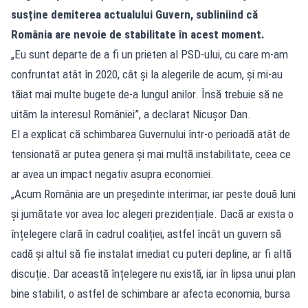
susține demiterea actualului Guvern, subliniind că
România are nevoie de stabilitate în acest moment.
„Eu sunt departe de a fi un prieten al PSD-ului, cu care m-am
confruntat atât în 2020, cât și la alegerile de acum, și mi-au
tăiat mai multe bugete de-a lungul anilor. Însă trebuie să ne
uităm la interesul României”, a declarat Nicușor Dan.
El a explicat că schimbarea Guvernului într-o perioadă atât de
tensionată ar putea genera și mai multă instabilitate, ceea ce
ar avea un impact negativ asupra economiei.
„Acum România are un președinte interimar, iar peste două luni
și jumătate vor avea loc alegeri prezidențiale. Dacă ar exista o
înțelegere clară în cadrul coaliției, astfel încât un guvern să
cadă și altul să fie instalat imediat cu puteri depline, ar fi altă
discuție. Dar această înțelegere nu există, iar în lipsa unui plan
bine stabilit, o astfel de schimbare ar afecta economia, bursa