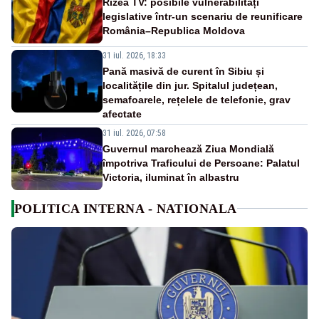
Rizea TV: posibile vulnerabilități
legislative într-un scenariu de reunificare
România–Republica Moldova
31 iul. 2026, 18:33
Pană masivă de curent în Sibiu și
localitățile din jur. Spitalul județean,
semafoarele, rețelele de telefonie, grav
afectate
31 iul. 2026, 07:58
Guvernul marchează Ziua Mondială
împotriva Traficului de Persoane: Palatul
Victoria, iluminat în albastru
POLITICA INTERNA - NATIONALA