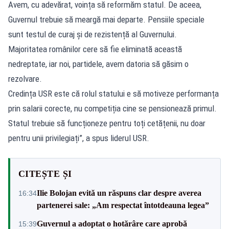
Avem, cu adevărat, voința să reformăm statul. De aceea,
Guvernul trebuie să meargă mai departe. Pensiile speciale
sunt testul de curaj și de rezistență al Guvernului.
Majoritatea românilor cere să fie eliminată această
nedreptate, iar noi, partidele, avem datoria să găsim o
rezolvare.
Credința USR este că rolul statului e să motiveze performanța
prin salarii corecte, nu competiția cine se pensionează primul.
Statul trebuie să funcționeze pentru toți cetățenii, nu doar
pentru unii privilegiați”, a spus liderul USR.
CITEȘTE ȘI
Ilie Bolojan evită un răspuns clar despre averea
16:34
partenerei sale: „Am respectat întotdeauna legea”
Guvernul a adoptat o hotărâre care aprobă
15:39