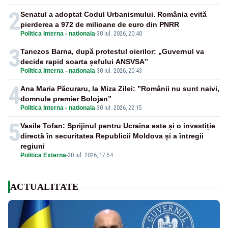
2
Senatul a adoptat Codul Urbanismului. România evită
pierderea a 972 de milioane de euro din PNRR
Politica Interna - nationala
-
30 iul. 2026, 20:40
3
Tanczos Barna, după protestul oierilor: „Guvernul va
decide rapid soarta șefului ANSVSA”
Politica Interna - nationala
-
30 iul. 2026, 20:43
4
Ana Maria Păcuraru, la Miza Zilei: ”Românii nu sunt naivi,
domnule premier Bolojan”
Politica Interna - nationala
-
30 iul. 2026, 22:15
5
Vasile Tofan: Sprijinul pentru Ucraina este și o investiție
directă în securitatea Republicii Moldova și a întregii
regiuni
Politica Externa
-
30 iul. 2026, 17:54
ACTUALITATE