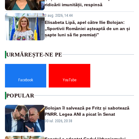
ridicării imunității, respinsă
3 aug. 2026, 14:44
Elisabeta Lipă, apel către Ilie Bolojan:
„Sportivii României așteaptă de un an și
șapte luni să fie premiați”
URMĂREȘTE-NE PE
Facebook
YouTube
POPULAR
Bolojan îl salvează pe Fritz și sabotează
PNRR. Legea ANI a picat în Senat
30 iul. 2026, 20:38
Senatul a adoptat Codul Urbanismului.