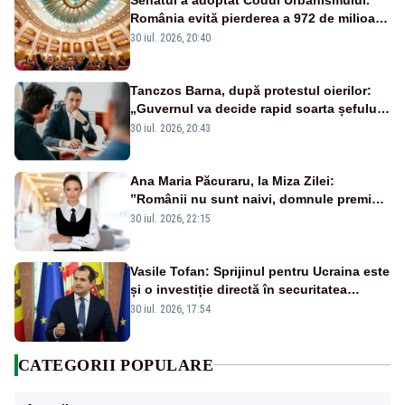
România evită pierderea a 972 de milioane
de euro din PNRR
30 iul. 2026, 20:40
Tanczos Barna, după protestul oierilor:
„Guvernul va decide rapid soarta șefului
ANSVSA”
30 iul. 2026, 20:43
Ana Maria Păcuraru, la Miza Zilei:
”Românii nu sunt naivi, domnule premier
Bolojan”
30 iul. 2026, 22:15
Vasile Tofan: Sprijinul pentru Ucraina este
și o investiție directă în securitatea
Republicii Moldova și a întregii regiuni
30 iul. 2026, 17:54
CATEGORII POPULARE