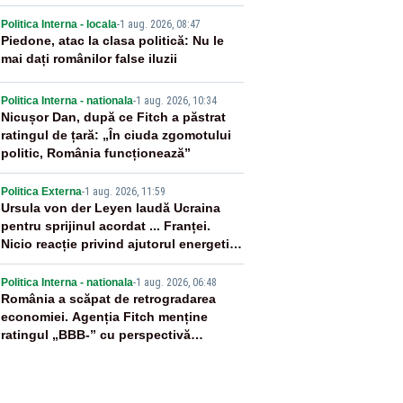
ânia
2
Politica Interna - locala
-
1 aug. 2026, 08:47
Piedone, atac la clasa politică: Nu le
mai dați românilor false iluzii
3
Politica Interna - nationala
-
1 aug. 2026, 10:34
Nicușor Dan, după ce Fitch a păstrat
ratingul de țară: „În ciuda zgomotului
politic, România funcționează”
4
Politica Externa
-
1 aug. 2026, 11:59
Ursula von der Leyen laudă Ucraina
pentru sprijinul acordat ... Franței.
Nicio reacție privind ajutorul energetic
promis României
5
Politica Interna - nationala
-
1 aug. 2026, 06:48
România a scăpat de retrogradarea
economiei. Agenția Fitch menține
ratingul „BBB-” cu perspectivă
negativă