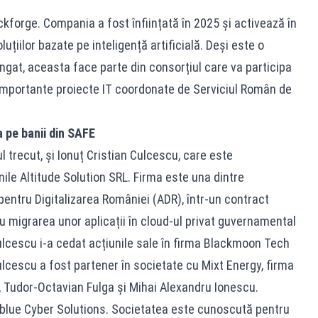
ckforge. Compania a fost înființată în 2025 și activează în
uțiilor bazate pe inteligență artificială. Deși este o
ungat, aceasta face parte din consorțiul care va participa
 importante proiecte IT coordonate de Serviciul Român de
 pe banii din SAFE
l trecut, și Ionuț Cristian Culcescu, care este
nile Altitude Solution SRL. Firma este una dintre
entru Digitalizarea României (ADR), într-un contract
u migrarea unor aplicații în cloud-ul privat guvernamental
Culcescu i-a cedat acțiunile sale în firma Blackmoon Tech
Culcescu a fost partener în societate cu Mixt Energy, firma
, Tudor-Octavian Fulga și Mihai Alexandru Ionescu.
sblue Cyber Solutions. Societatea este cunoscută pentru