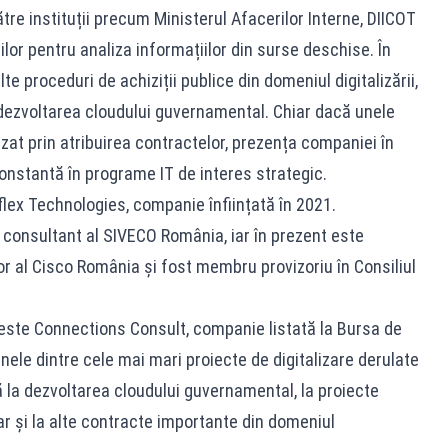
tre instituții precum Ministerul Afacerilor Interne, DIICOT
iilor pentru analiza informațiilor din surse deschise. În
alte proceduri de achiziții publice din domeniul digitalizării,
ru dezvoltarea cloudului guvernamental. Chiar dacă unele
izat prin atribuirea contractelor, prezența companiei în
onstantă în programe IT de interes strategic.
Qflex Technologies, companie înființată în 2021.
 consultant al SIVECO România, iar în prezent este
or al Cisco România și fost membru provizoriu în Consiliul
este Connections Consult, companie listată la Bursa de
unele dintre cele mai mari proiecte de digitalizare derulate
 la dezvoltarea cloudului guvernamental, la proiecte
ar și la alte contracte importante din domeniul