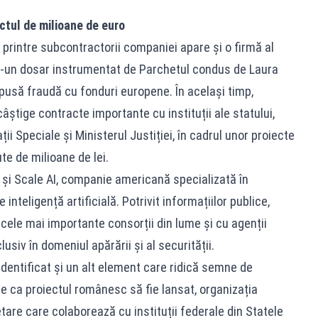
actul de milioane de euro
 printre subcontractorii companiei apare și o firmă al
tr-un dosar instrumentat de Parchetul condus de Laura
pusă fraudă cu fonduri europene. În același timp,
știge contracte importante cu instituții ale statului,
ii Speciale și Ministerul Justiției, în cadrul unor proiecte
ute de milioane de lei.
 și Scale AI, companie americană specializată în
nteligență artificială. Potrivit informațiilor publice,
cele mai importante consorții din lume și cu agenții
usiv în domeniul apărării și al securității.
u identificat și un alt element care ridică semne de
te ca proiectul românesc să fie lansat, organizația
are care colaborează cu instituții federale din Statele