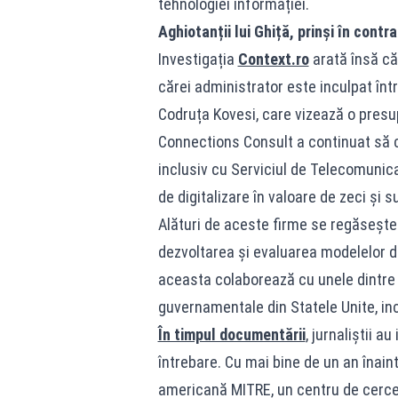
tehnologiei informației.
Aghiotanții lui Ghiță, prinși în contr
Investigația
Context.ro
arată însă că
cărei administrator este inculpat în
Codruța Kovesi, care vizează o presu
Connections Consult a continuat să câ
inclusiv cu Serviciul de Telecomunicaț
de digitalizare în valoare de zeci și s
Alături de aceste firme se regăsește
dezvoltarea și evaluarea modelelor de i
aceasta colaborează cu unele dintre 
guvernamentale din Statele Unite, incl
În timpul documentării
, jurnaliștii a
întrebare. Cu mai bine de un an înain
americană MITRE, un centru de cercet