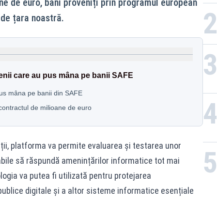
e de euro, bani proveniți prin programul european
Rom
de țara noastră.
nii care au pus mâna pe banii SAFE
pus mâna pe banii din SAFE
n contractul de milioane de euro
ții, platforma va permite evaluarea și testarea unor
abile să răspundă amenințărilor informatice tot mai
logia va putea fi utilizată pentru protejarea
r publice digitale și a altor sisteme informatice esențiale