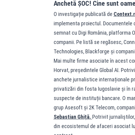
Anchetă ȘOC! Cine sunt oamen
O investigație publicată de
Context.
implementa proiectul. Documentele co
semnat cu Digi România, platforma O
companii. Pe listă se regăsesc, Conn
Technologies, Blackforge și compani
Mai multe firme asociate în acest co
Horvat, președintele Global AI. Potriv
anchete jurnalistice internaționale p
privatizări din fosta Iugoslavie și în 
suspecte de instituții bancare. O mare
grup Asesoft și 2K Telecom, companie
Sebastian Ghiță.
Potrivit jurnaliștil
din ecosistemul de afaceri asociat lu