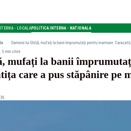
NTERNA - LOCALA
POLITICA INTERNA - NATIONALA
la
Oamenii lui Ghiță, mufați la banii împrumutați pentru înarmare. Caracati
5 min citire
, mufați la banii împrumutaț
ița care a pus stăpânire pe m
:36