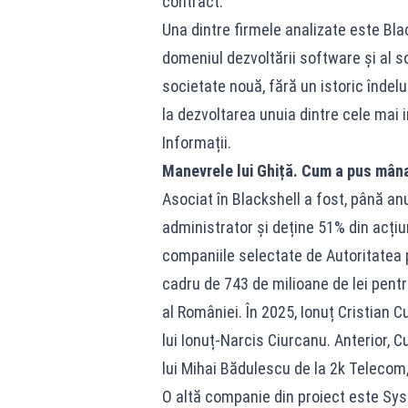
contract.
Una dintre firmele analizate este Bla
domeniul dezvoltării software și al sol
societate nouă, fără un istoric îndel
la dezvoltarea unuia dintre cele mai
Informații.
Manevrele lui Ghiță. Cum a pus mâna
Asociat în Blackshell a fost, până anu
administrator și deține 51% din acțiu
companiile selectate de Autoritatea p
cadru de 743 de milioane de lei pentr
al României. În 2025, Ionuț Cristian 
lui Ionuț-Narcis Ciurcanu. Anterior, 
lui Mihai Bădulescu de la 2k Telecom
O altă companie din proiect este Sy