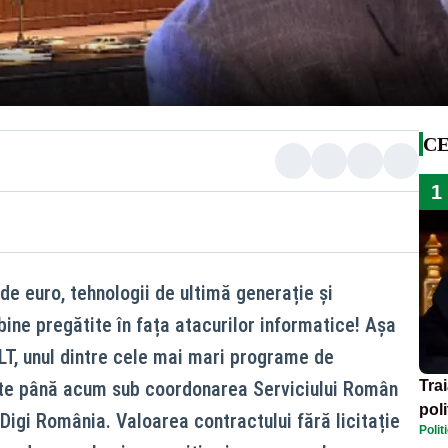
CE
1
de euro, tehnologii de ultimă generație și
ine pregătite în fața atacurilor informatice! Așa
T, unul dintre cele mai mari programe de
tate până acum sub coordonarea Serviciului Român
Tra
poli
 Digi România. Valoarea contractului fără licitație
Polit
înse