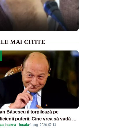
LE MAI CITITE
ian Băsescu îi torpilează pe
ticienii puterii: Cine vrea să vadă ce
ica Interna - locala
·
1 aug. 2026, 07:13
amnă să fii prost, se uită la