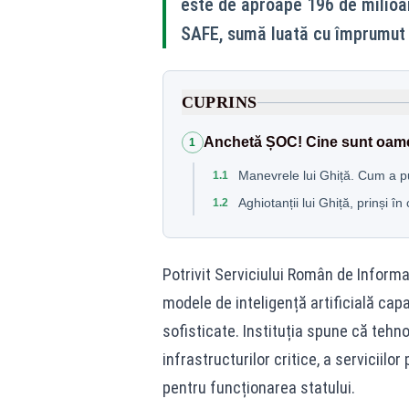
este de aproape 196 de milioan
SAFE, sumă luată cu împrumut 
CUPRINS
Anchetă ȘOC! Cine sunt oame
1
Manevrele lui Ghiță. Cum a 
1.1
Aghiotanții lui Ghiță, prinși î
1.2
Potrivit Serviciului Român de Informa
modele de inteligență artificială cap
sofisticate. Instituția spune că tehno
infrastructurilor critice, a serviciilo
pentru funcționarea statului.