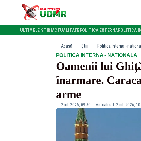
ULTIMELE ȘTIRI
ACTUALITATE
POLITICA EXTERNA
POLITICA I
Acasă
Știri
Politica Interna - nationa
·
POLITICA INTERNA - NATIONALA
Oamenii lui Ghiță
înarmare. Caracat
arme
2 iul. 2026, 09:30
Actualizat: 2 iul. 2026, 10