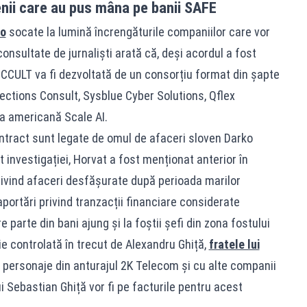
ii care au pus mâna pe banii SAFE
ro
socate la lumină încrengăturile companiilor care vor
nsultate de jurnaliști arată că, deși acordul a fost
CCULT va fi dezvoltată de un consorțiu format din șapte
ections Consult, Sysblue Cyber Solutions, Qflex
a americană Scale AI.
ntract sunt legate de omul de afaceri sloven Darko
it investigației, Horvat a fost menționat anterior în
rivind afaceri desfășurate după perioada marilor
raportări privind tranzacții financiare considerate
 parte din bani ajung și la foștii șefi din zona fostului
 controlată în trecut de Alexandru Ghiță,
fratele lui
or, personaje din anturajul 2K Telecom și cu alte companii
i Sebastian Ghiță vor fi pe facturile pentru acest