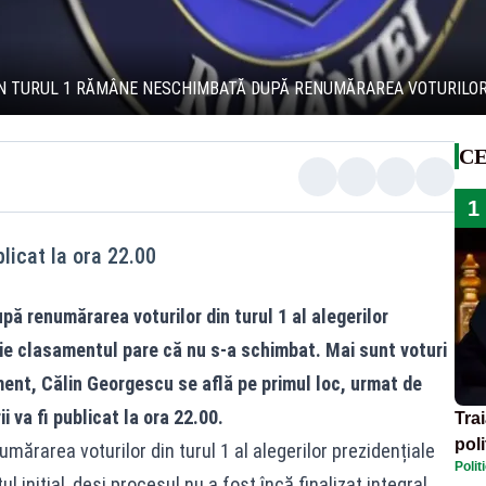
DIN TURUL 1 RĂMÂNE NESCHIMBATĂ DUPĂ RENUMĂRAREA VOTURILO
CE
1
blicat la ora 22.00
ă renumărarea voturilor din turul 1 al alegerilor
ie clasamentul pare că nu s-a schimbat. Mai sunt voturi
ent, Călin Georgescu se află pe primul loc, urmat de
 va fi publicat la ora 22.00.
Tra
poli
umărarea voturilor din turul 1 al alegerilor prezidențiale
Polit
înse
inițial, deși procesul nu a fost încă finalizat integral.