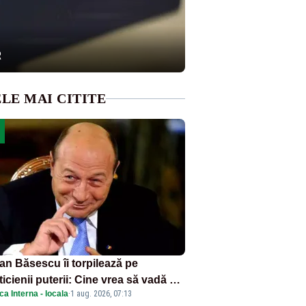
R
LE MAI CITITE
ian Băsescu îi torpilează pe
ticienii puterii: Cine vrea să vadă ce
ica Interna - locala
·
1 aug. 2026, 07:13
amnă să fii prost, se uită la