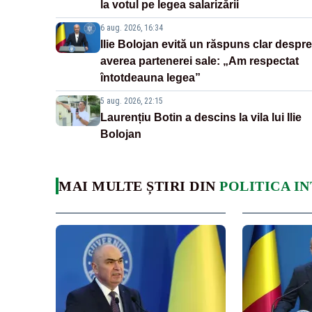
la votul pe legea salarizării
6 aug. 2026, 16:34
Ilie Bolojan evită un răspuns clar despre
averea partenerei sale: „Am respectat
întotdeauna legea”
5 aug. 2026, 22:15
Laurențiu Botin a descins la vila lui Ilie
Bolojan
MAI MULTE ȘTIRI DIN
POLITICA I