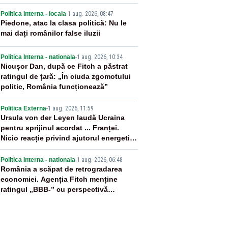
ânia
2
Politica Interna - locala
-
1 aug. 2026, 08:47
Piedone, atac la clasa politică: Nu le
mai dați românilor false iluzii
3
Politica Interna - nationala
-
1 aug. 2026, 10:34
Nicușor Dan, după ce Fitch a păstrat
ratingul de țară: „În ciuda zgomotului
politic, România funcționează”
4
Politica Externa
-
1 aug. 2026, 11:59
Ursula von der Leyen laudă Ucraina
pentru sprijinul acordat ... Franței.
Nicio reacție privind ajutorul energetic
promis României
5
Politica Interna - nationala
-
1 aug. 2026, 06:48
România a scăpat de retrogradarea
economiei. Agenția Fitch menține
ratingul „BBB-” cu perspectivă
negativă