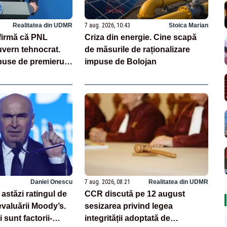
Realitatea din UDMR
7 aug. 2026, 10:43
Stoica Marian
afirmă că PNL
Criza din energie. Cine scapă
uvern tehnocrat.
de măsurile de raționalizare
puse de premierul
impuse de Bolojan
Daniel Onescu
7 aug. 2026, 08:21
Realitatea din UDMR
astăzi ratingul de
CCR discută pe 12 august
evaluării Moody’s.
sesizarea privind legea
 sunt factorii-
integrității adoptată de