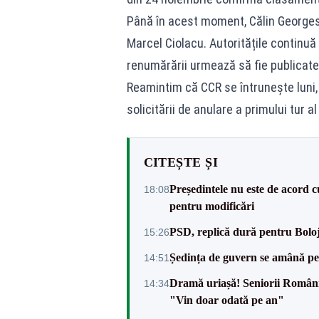
Până în acest moment, Călin Georges
Marcel Ciolacu. Autoritățile continuă p
renumărării urmează să fie publicate 
Reamintim că CCR se întrunește luni, 
solicitării de anulare a primului tur al
CITEȘTE ȘI
Președintele nu este de acord c
18:08
pentru modificări
PSD, replică dură pentru Boloj
15:26
Ședința de guvern se amână pen
14:51
Dramă uriașă! Seniorii României,
14:34
"Vin doar odată pe an"