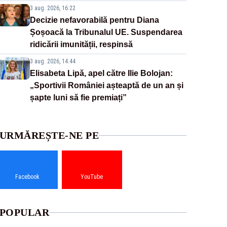
3 aug. 2026, 16:22
Decizie nefavorabilă pentru Diana
Șoșoacă la Tribunalul UE. Suspendarea
ridicării imunității, respinsă
3 aug. 2026, 14:44
Elisabeta Lipă, apel către Ilie Bolojan:
„Sportivii României așteaptă de un an și
șapte luni să fie premiați”
URMĂREȘTE-NE PE
Facebook
YouTube
POPULAR