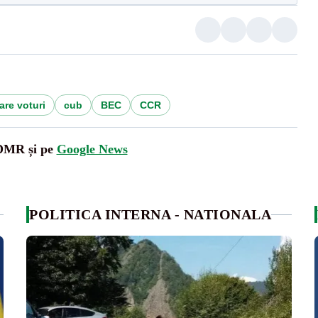
re voturi
cub
BEC
CCR
UDMR și pe
Google News
POLITICA INTERNA - NATIONALA