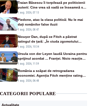
Traian Băsescu îi torpilează pe politicienii
puterii: Cine vrea să vadă ce înseamnă să
fii prost, se uită la România
1 aug. 2026, 07:13
Piedone, atac la clasa politică: Nu le mai
dați românilor false iluzii
1 aug. 2026, 08:47
Nicușor Dan, după ce Fitch a păstrat
ratingul de țară: „În ciuda zgomotului
politic, România funcționează”
1 aug. 2026, 10:34
Ursula von der Leyen laudă Ucraina pentru
sprijinul acordat ... Franței. Nicio reacție
privind ajutorul energetic promis României
1 aug. 2026, 11:59
România a scăpat de retrogradarea
economiei. Agenția Fitch menține ratingul
„BBB-” cu perspectivă negativă
1 aug. 2026, 06:48
CATEGORII POPULARE
Actualitate