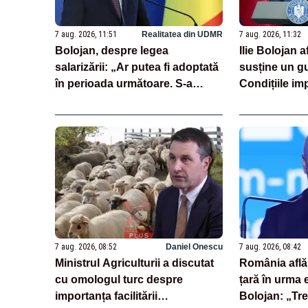
7 aug. 2026, 11:51
Realitatea din UDMR
7 aug. 2026, 11:32
Bolojan, despre legea
Ilie Bolojan 
salarizării: „Ar putea fi adoptată
susține un g
în perioada următoare. S-a
Condițiile im
întârziat depunerea din cauza
demis
unor discursuri iresponsabile în
spaţiul public”
7 aug. 2026, 08:52
Daniel Onescu
7 aug. 2026, 08:42
Ministrul Agriculturii a discutat
România află 
cu omologul turc despre
țară în urma 
importanța facilitării
Bolojan: „Trei