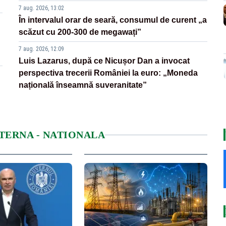
7 aug. 2026, 13:02
În intervalul orar de seară, consumul de curent „a
scăzut cu 200-300 de megawați”
7 aug. 2026, 12:09
Luis Lazarus, după ce Nicușor Dan a invocat
perspectiva trecerii României la euro: „Moneda
națională înseamnă suveranitate”
NTERNA - NATIONALA