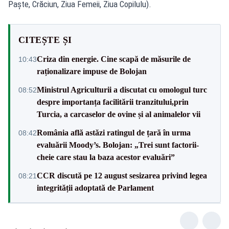
Paște, Crăciun, Ziua Femeii, Ziua Copilulu).
CITEȘTE ȘI
Criza din energie. Cine scapă de măsurile de
10:43
raționalizare impuse de Bolojan
Ministrul Agriculturii a discutat cu omologul turc
08:52
despre importanța facilitării tranzitului,prin
Turcia, a carcaselor de ovine și al animalelor vii
România află astăzi ratingul de țară în urma
08:42
evaluării Moody’s. Bolojan: „Trei sunt factorii-
cheie care stau la baza acestor evaluări”
CCR discută pe 12 august sesizarea privind legea
08:21
integrității adoptată de Parlament