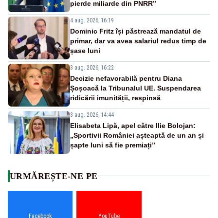
pierde miliarde din PNRR”
4 aug. 2026, 16:19
Dominic Fritz își păstrează mandatul de
primar, dar va avea salariul redus timp de
șase luni
3 aug. 2026, 16:22
Decizie nefavorabilă pentru Diana
Șoșoacă la Tribunalul UE. Suspendarea
ridicării imunității, respinsă
3 aug. 2026, 14:44
Elisabeta Lipă, apel către Ilie Bolojan:
„Sportivii României așteaptă de un an și
șapte luni să fie premiați”
URMĂREȘTE-NE PE
Facebook
YouTube