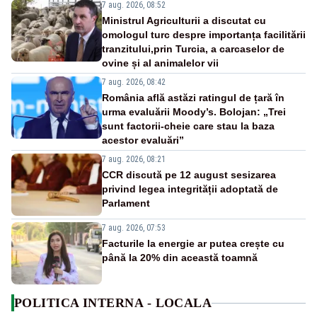
7 aug. 2026, 08:52
Ministrul Agriculturii a discutat cu
omologul turc despre importanța facilitării
tranzitului,prin Turcia, a carcaselor de
ovine și al animalelor vii
7 aug. 2026, 08:42
România află astăzi ratingul de țară în
urma evaluării Moody’s. Bolojan: „Trei
sunt factorii-cheie care stau la baza
acestor evaluări”
7 aug. 2026, 08:21
CCR discută pe 12 august sesizarea
privind legea integrității adoptată de
Parlament
7 aug. 2026, 07:53
Facturile la energie ar putea crește cu
până la 20% din această toamnă
POLITICA INTERNA - LOCALA