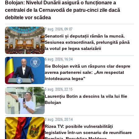
Bolojan: Nivelul Dunării asigură o funcționare a
centralei de la Cernavodă de patru-cinci zile dacă
debitele vor scădea
7 aug. 2026, 09:07
Senatorii și deputații rămân la muncă.
Sesiunea extraordinară, prelungită până
la votul pe legea salarizării
6 aug. 2026, 16:34
Ilie Bolojan evită un răspuns clar despre
averea partenerei sale: „Am respectat
întotdeauna legea”
5 aug. 2026, 22:15
Laurențiu Botin a descins la vila lui Ilie
Bolojan
3 aug. 2026, 20:14
Rizea TV: posibile vulnerabilități
legislative într-un scenariu de reunificare
România–Republica Moldova