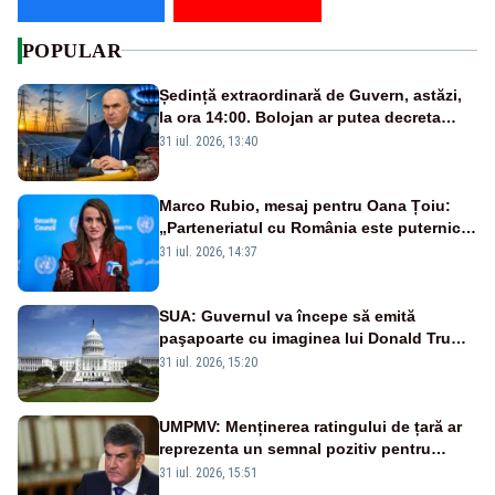
POPULAR
Ședință extraordinară de Guvern, astăzi,
la ora 14:00. Bolojan ar putea decreta
stare de urgență energetică
31 iul. 2026, 13:40
Marco Rubio, mesaj pentru Oana Țoiu:
„Parteneriatul cu România este puternic
și prețuit”
31 iul. 2026, 14:37
SUA: Guvernul va începe să emită
paşapoarte cu imaginea lui Donald Trump
începând cu 8 august
31 iul. 2026, 15:20
UMPMV: Menținerea ratingului de țară ar
reprezenta un semnal pozitiv pentru
România. Autoritățile trebuie să continue
31 iul. 2026, 15:51
consolidarea stabilității economice și