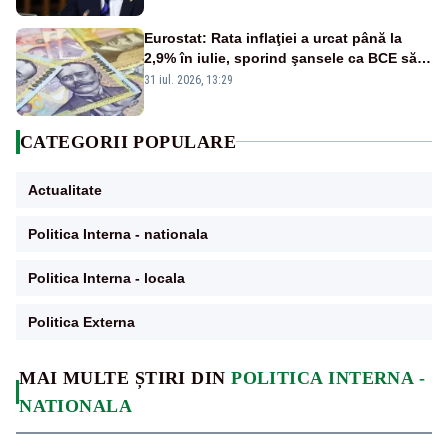
financiare
Eurostat: Rata inflaţiei a urcat până la
2,9% în iulie, sporind şansele ca BCE să
majoreze dobânda
31 iul. 2026, 13:29
CATEGORII POPULARE
Actualitate
Politica Interna - nationala
Politica Interna - locala
Politica Externa
MAI MULTE ȘTIRI DIN
POLITICA INTERNA -
NATIONALA