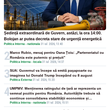
Ședință extraordinară de Guvern, astăzi, la ora 14:00.
Bolojan ar putea decreta stare de urgență energetică
Politica Interna - nationala
·
31 iul. 2026, 13:40
2
Marco Rubio, mesaj pentru Oana Țoiu: „Parteneriatul cu
România este puternic și prețuit”
Politica Interna - locala
-
31 iul. 2026, 14:37
3
SUA: Guvernul va începe să emită paşapoarte cu
imaginea lui Donald Trump începând cu 8 august
Politica Externa
-
31 iul. 2026, 15:20
4
UMPMV: Menținerea ratingului de țară ar reprezenta un
semnal pozitiv pentru România. Autoritățile trebuie să
continue consolidarea stabilității economice și
Politica Interna - nationala
-
31 iul. 2026, 15:51
financiare