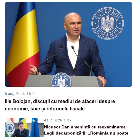
5 aug. 2026, 16:11
Ilie Bolojan, discuții cu mediul de afaceri despre
economie, taxe și reformele fiscale
4 aug. 2026, 21:27
Nicușor Dan amenință cu reexaminarea
Legii decarbonizării: „România nu poate