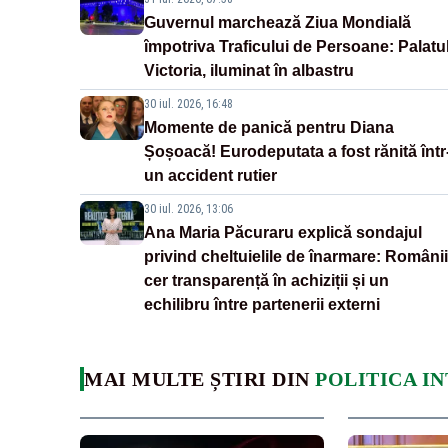
Guvernul marchează Ziua Mondială
împotriva Traficului de Persoane: Palatu
Victoria, iluminat în albastru
30 iul. 2026, 16:48
Momente de panică pentru Diana
Șoșoacă! Eurodeputata a fost rănită într
un accident rutier
30 iul. 2026, 13:06
Ana Maria Păcuraru explică sondajul
privind cheltuielile de înarmare: Românii
cer transparență în achiziții și un
echilibru între partenerii externi
MAI MULTE ȘTIRI DIN
POLITICA I