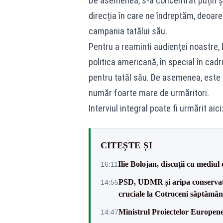
De asemenea, s-a concentrat puțin și
direcția în care ne îndreptăm, deoare
campania tatălui său.
Pentru a reaminti audienței noastre, 
politica americană, în special în cadr
pentru tatăl său. De asemenea, este o
număr foarte mare de urmăritori.
Interviul integral poate fi urmărit aici
CITEȘTE ȘI
Ilie Bolojan, discuții cu mediul
16:11
PSD, UDMR și aripa conservat
14:55
cruciale la Cotroceni săptămâ
Ministrul Proiectelor Europene
14:47