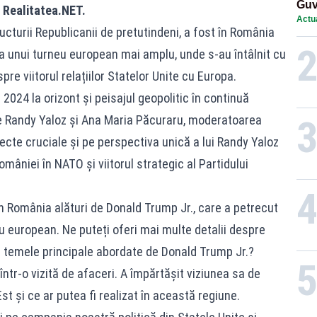
Guv
a
Realitatea.NET
.
Actua
ucturii Republicanii de pretutindeni, a fost în România
 a unui turneu european mai amplu, unde s-au întâlnit cu
spre viitorul relațiilor Statelor Unite cu Europa.
 2024 la orizont și peisajul geopolitic în continuă
re Randy Yaloz și Ana Maria Păcuraru, moderatoarea
iecte cruciale și pe perspectiva unică a lui Randy Yaloz
României în NATO și viitorul strategic al Partidului
n România alături de Donald Trump Jr., care a petrecut
eu european. Ne puteți oferi mai multe detalii despre
t temele principale abordate de Donald Trump Jr.?
ntr-o vizită de afaceri. A împărtășit viziunea sa de
st și ce ar putea fi realizat în această regiune.