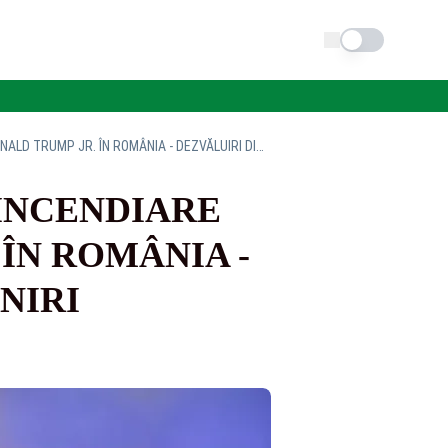
Schimba tema
TU DECIZI! RANDY YALOZ, AMĂNUNTE INCENDIARE DESPRE VIZITA LUI DONALD TRUMP JR. ÎN ROMÂNIA - DEZVĂLUIRI DIN CULISELE UNEI ÎNTÂLNIRI CRUCIALE
 INCENDIARE
 ÎN ROMÂNIA -
NIRI