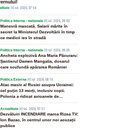
ernului!
litate
·
30 iul. 2026, 07:54
2
Politica Interna - nationala
-
30 iul. 2026, 08:00
Manevră mascată. Salarii mărite în
secret la Ministerul Dezvoltării în timp
ce medicii ies în stradă
3
Politica Interna - nationala
-
30 iul. 2026, 08:09
Ancheta explozivă Ana Maria Păcuraru:
Șantierul Damen Mangalia, dosarul
care scufundă apărarea României
4
Politica Externa
-
30 iul. 2026, 08:15
Atac masiv al Rusiei asupra Ucrainei:
cel puțin 13 morți, inclusiv copii.
Polonia a ridicat avioanele de
vânătoare
5
Actualitate
-
30 iul. 2026, 07:51
Dezvăluiri INCENDIARE marca Rizea TV:
Ion Bazac, în centrul unor noi acuzații
publice