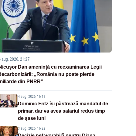
4 aug. 2026, 21:27
Nicușor Dan amenință cu reexaminarea Legii
decarbonizării: „România nu poate pierde
miliarde din PNRR”
4 aug. 2026, 16:19
Dominic Fritz își păstrează mandatul de
primar, dar va avea salariul redus timp
de șase luni
3 aug. 2026, 16:22
Decizie nefavorabilă pentru Diana