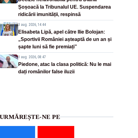
Șoșoacă la Tribunalul UE. Suspendarea
ridicării imunității, respinsă
3 aug. 2026, 14:44
Elisabeta Lipă, apel către Ilie Bolojan:
„Sportivii României așteaptă de un an și
șapte luni să fie premiați”
1 aug. 2026, 08:47
Piedone, atac la clasa politică: Nu le mai
dați românilor false iluzii
URMĂREȘTE-NE PE