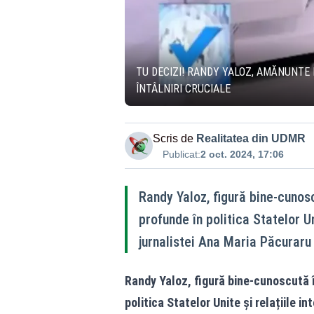
TU DECIZI! RANDY YALOZ, AMĂNUNTE 
ÎNTÂLNIRI CRUCIALE
Scris de
Realitatea din UDMR
Publicat:
2 oct. 2024, 17:06
Randy Yaloz, figură bine-cunosc
profunde în politica Statelor Uni
jurnalistei Ana Maria Păcuraru
Randy Yaloz, figură bine-cunoscută î
politica Statelor Unite și relațiile in