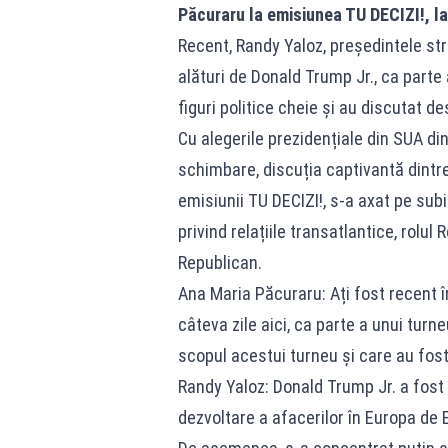
Păcuraru la emisiunea TU DECIZI!, l
Recent, Randy Yaloz, președintele str
alături de Donald Trump Jr., ca parte
figuri politice cheie și au discutat de
Cu alegerile prezidențiale din SUA din
schimbare, discuția captivantă dint
emisiunii TU DECIZI!, s-a axat pe sub
privind relațiile transatlantice, rolul 
Republican.
Ana Maria Păcuraru: Ați fost recent î
câteva zile aici, ca parte a unui turn
scopul acestui turneu și care au fos
Randy Yaloz: Donald Trump Jr. a fost î
dezvoltare a afacerilor în Europa de E