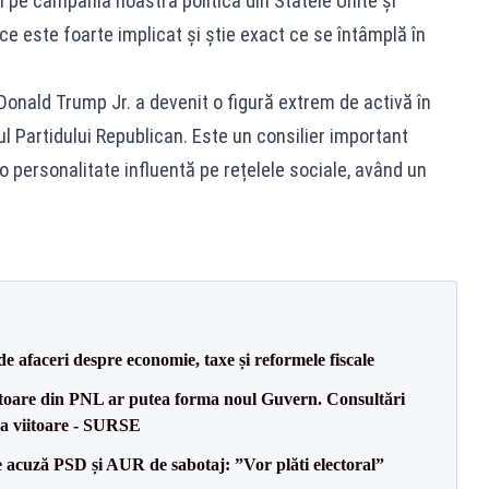
 pe campania noastră politică din Statele Unite și
ce este foarte implicat și știe exact ce se întâmplă în
Donald Trump Jr. a devenit o figură extrem de activă în
ul Partidului Republican. Este un consilier important
 personalitate influentă pe rețelele sociale, având un
:
 de afaceri despre economie, taxe și reformele fiscale
oare din PNL ar putea forma noul Guvern. Consultări
na viitoare - SURSE
 acuză PSD și AUR de sabotaj: ”Vor plăti electoral”