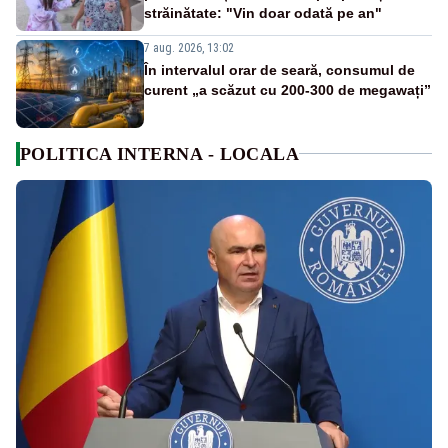
străinătate: "Vin doar odată pe an"
7 aug. 2026, 13:02
În intervalul orar de seară, consumul de
curent „a scăzut cu 200-300 de megawați”
POLITICA INTERNA - LOCALA