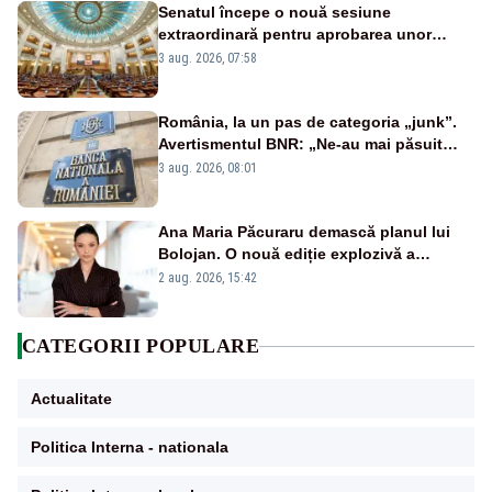
Senatul începe o nouă sesiune
extraordinară pentru aprobarea unor
jaloane din PNRR
3 aug. 2026, 07:58
România, la un pas de categoria „junk”.
Avertismentul BNR: „Ne-au mai păsuit
pentru câteva luni”
3 aug. 2026, 08:01
Ana Maria Păcuraru demască planul lui
Bolojan. O nouă ediție explozivă a
emisiunii „Miza Zilei” la Realitatea PLUS
2 aug. 2026, 15:42
CATEGORII POPULARE
Actualitate
Politica Interna - nationala