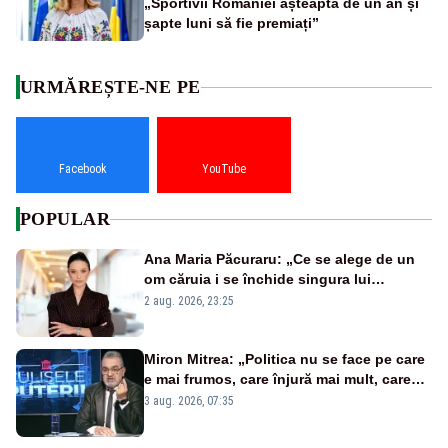
„Sportivii României așteaptă de un an și
șapte luni să fie premiați”
URMĂREȘTE-NE PE
Facebook
YouTube
POPULAR
Ana Maria Păcuraru: „Ce se alege de un
om căruia i se închide singura lui
portiță?”
2 aug. 2026, 23:25
Miron Mitrea: „Politica nu se face pe care
e mai frumos, care înjură mai mult, care
țipă mai tare, ci pe proiecte”
3 aug. 2026, 07:35