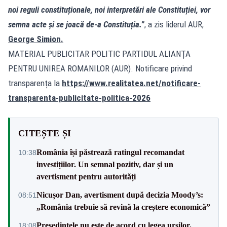
noi reguli constituționale, noi interpretări ale Constituției, vor
semna acte și se joacă de-a Constituția.”
, a zis liderul AUR,
George Simion.
MATERIAL PUBLICITAR POLITIC PARTIDUL ALIANȚA
PENTRU UNIREA ROMANILOR (AUR). Notificare privind
transparența la
https://www.realitatea.net/notificare-
transparenta-publicitate-politica-2026
CITEȘTE ȘI
România își păstrează ratingul recomandat
10:38
investițiilor. Un semnal pozitiv, dar și un
avertisment pentru autorități
Nicușor Dan, avertisment după decizia Moody’s:
08:51
„România trebuie să revină la creștere economică”
Președintele nu este de acord cu legea urșilor.
18:08