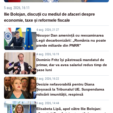
5 aug. 2026, 16:11
Ilie Bolojan, discuții cu mediul de afaceri despre
economie, taxe și reformele fiscale
4 aug. 2026, 21:27
Nicușor Dan amenință cu reexaminarea
Legii decarbonizării: „România nu poate
pierde miliarde din PNRR”
4 aug. 2026, 16:19
Dominic Fritz își păstrează mandatul de
primar, dar va avea salariul redus timp de
șase luni
3 aug. 2026, 16:22
Decizie nefavorabilă pentru Diana
Șoșoacă la Tribunalul UE. Suspendarea
ridicării imunității, respinsă
3 aug. 2026, 14:44
Elisabeta Lipă, apel către Ilie Bolojan: