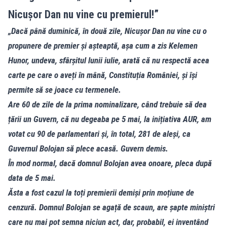
Nicușor Dan nu vine cu premierul!”
„Dacă până duminică, în două zile, Nicușor Dan nu vine cu o
propunere de premier și așteaptă, așa cum a zis Kelemen
Hunor, undeva, sfârșitul lunii iulie, arată că nu respectă acea
carte pe care o aveți în mână, Constituția României, și își
permite să se joace cu termenele.
Are 60 de zile de la prima nominalizare, când trebuie să dea
țării un Guvern, că nu degeaba pe 5 mai, la inițiativa AUR, am
votat cu 90 de parlamentari și, în total, 281 de aleși, ca
Guvernul Bolojan să plece acasă. Guvern demis.
În mod normal, dacă domnul Bolojan avea onoare, pleca după
data de 5 mai.
Ăsta a fost cazul la toți premierii demiși prin moțiune de
cenzură. Domnul Bolojan se agață de scaun, are șapte miniștri
care nu mai pot semna niciun act, dar, probabil, ei inventând