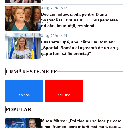
3 aug. 2026, 16:22
Decizie nefavorabilă pentru Diana
Șoșoacă la Tribunalul UE. Suspendarea
ridicării imunității, respinsă
3 aug. 2026, 14:44
Elisabeta Lipă, apel către Ilie Bolojan:
„Sportivii României așteaptă de un an și
șapte luni să fie premiați”
URMĂREȘTE-NE PE
Facebook
YouTube
POPULAR
Miron Mitrea: „Politica nu se face pe care
e mai frumos, care înjură mai mult, care