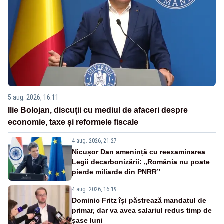
5 aug. 2026, 16:11
Ilie Bolojan, discuții cu mediul de afaceri despre
economie, taxe și reformele fiscale
4 aug. 2026, 21:27
Nicușor Dan amenință cu reexaminarea
Legii decarbonizării: „România nu poate
pierde miliarde din PNRR”
4 aug. 2026, 16:19
Dominic Fritz își păstrează mandatul de
primar, dar va avea salariul redus timp de
șase luni