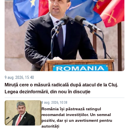
9 aug. 2026, 15:40
Miruță cere o măsură radicală după atacul de la Cluj.
Legea dezinformării, din nou în discuție
8 aug. 2026, 10:38
România își păstrează ratingul
recomandat investițiilor. Un semnal
pozitiv, dar și un avertisment pentru
autorități