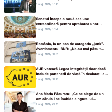
țipă mai tare, ci pe proiecte”
3 aug. 2026, 07:35
Senatul începe o nouă sesiune
extraordinară pentru aprobarea unor
jaloane din PNRR
3 aug. 2026, 07:58
România, la un pas de categoria „junk”.
Avertismentul BNR: „Ne-au mai păsuit
pentru câteva luni”
3 aug. 2026, 08:01
AUR votează Legea integrității doar dacă
include partenerii de viață în declarațiile
de avere și interese, așa cum a anunțat
3 aug. 2026, 08:13
public Sorin Grindeanu. Cine este
incompatibil sau în conflict de interese
trebuie să plece din funcție: fără excepții!
Ana Maria Păcuraru: „Ce se alege de un
om căruia i se închide singura lui
portiță?”
2 aug. 2026, 23:25