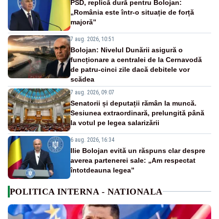
PSD, replică dură pentru Bolojan:
„România este într-o situație de forță
majoră”
7 aug. 2026, 10:51
Bolojan: Nivelul Dunării asigură o
funcționare a centralei de la Cernavodă
de patru-cinci zile dacă debitele vor
scădea
7 aug. 2026, 09:07
Senatorii și deputații rămân la muncă.
Sesiunea extraordinară, prelungită până
la votul pe legea salarizării
6 aug. 2026, 16:34
Ilie Bolojan evită un răspuns clar despre
averea partenerei sale: „Am respectat
întotdeauna legea”
POLITICA INTERNA - NATIONALA