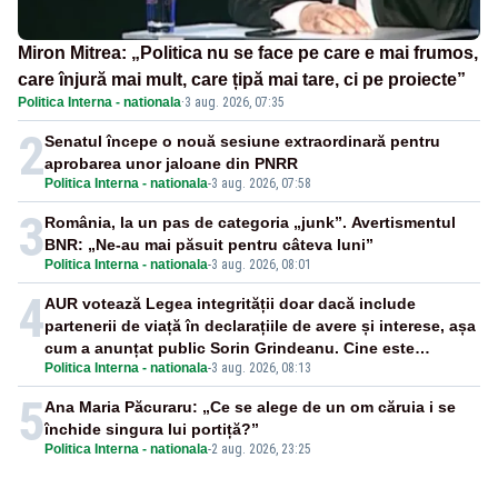
Miron Mitrea: „Politica nu se face pe care e mai frumos,
care înjură mai mult, care țipă mai tare, ci pe proiecte”
Politica Interna - nationala
·
3 aug. 2026, 07:35
2
Senatul începe o nouă sesiune extraordinară pentru
aprobarea unor jaloane din PNRR
Politica Interna - nationala
-
3 aug. 2026, 07:58
3
România, la un pas de categoria „junk”. Avertismentul
BNR: „Ne-au mai păsuit pentru câteva luni”
Politica Interna - nationala
-
3 aug. 2026, 08:01
4
AUR votează Legea integrității doar dacă include
partenerii de viață în declarațiile de avere și interese, așa
cum a anunțat public Sorin Grindeanu. Cine este
Politica Interna - nationala
-
3 aug. 2026, 08:13
incompatibil sau în conflict de interese trebuie să plece
din funcție: fără excepții!
5
Ana Maria Păcuraru: „Ce se alege de un om căruia i se
închide singura lui portiță?”
Politica Interna - nationala
-
2 aug. 2026, 23:25