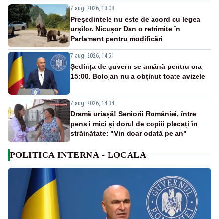
7 aug. 2026, 18:08
Președintele nu este de acord cu legea
urșilor. Nicușor Dan o retrimite în
Parlament pentru modificări
7 aug. 2026, 14:51
Ședința de guvern se amână pentru ora
15:00. Bolojan nu a obținut toate avizele
7 aug. 2026, 14:34
Dramă uriașă! Seniorii României, între
pensii mici și dorul de copiii plecați în
străinătate: "Vin doar odată pe an"
POLITICA INTERNA - LOCALA