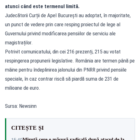
atunci când este termenul limită.
Judecătorii Curții de Apel București au adoptat, în majoritate,
un punct de vedere prin care resping proiectul de lege al
Guvernului privind modificarea pensiilor de serviciu ale
magistraților.
Potrivit comunicatului, din cei 216 prezenți, 215 au votat
respingerea propunerii legislative. România are termen până pe
mâine pentru îndeplinirea jalonului din PNRR privind pensiile
speciale, în caz contrar riscă să piardă suma de 231 de
milioane de euro.
Sursa: Newsinn
CITEȘTE ȘI
Miruță cere o măsură radicală după atacul de la
15:40