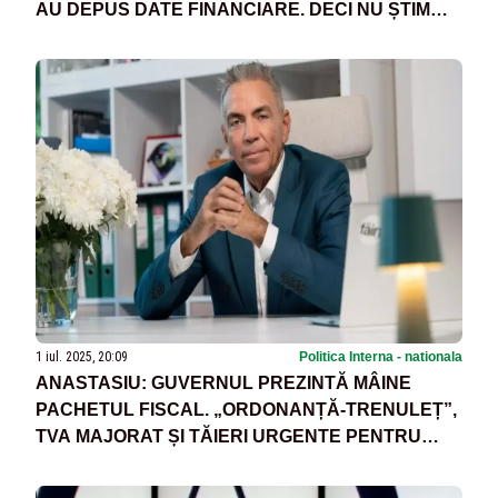
AU DEPUS DATE FINANCIARE. DECI NU ȘTIM
DESPRE ELE NIMIC. ALTE 250 AU VENITURI
ZERO”
1 iul. 2025, 20:09
Politica Interna - nationala
ANASTASIU: GUVERNUL PREZINTĂ MÂINE
PACHETUL FISCAL. „ORDONANȚĂ-TRENULEȚ”,
TVA MAJORAT ȘI TĂIERI URGENTE PENTRU
EVITAREA CATEGORIEI „JUNK”