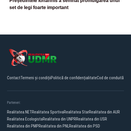
Președintele Iohannis a semnat promulgarea unui
set de legi foarte important
Contact
Termeni și condiții
Politică de confidențialitate
Cod de conduită
Parteneri:
Realitatea.NET
Realitatea Sportiva
Realitatea Star
Realitatea din AUR
Realitatea Ecologista
Realitatea din UNPR
Realitatea din USR
Realitatea din PMP
Realitatea din PNL
Realitatea din PSD