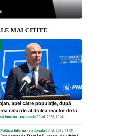
e
LE MAI CITITE
ojan, apel către populație, după
rea celui de-al doilea reactor de la
ica Interna - nationala
·
30 iul. 2026, 10:38
navodă: „Să își reducă consumul în
le de seară”
Politica Interna - nationala
-
30 iul. 2026, 11:08