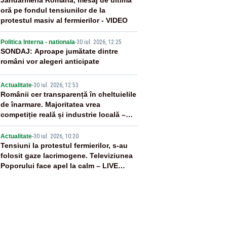
2
Jandarmeria Română, mesaj de ultimă
oră pe fondul tensiunilor de la
protestul masiv al fermierilor - VIDEO
3
Politica Interna - nationala
-
30 iul. 2026, 12:25
SONDAJ: Aproape jumătate dintre
români vor alegeri anticipate
4
Actualitate
-
30 iul. 2026, 12:53
Românii cer transparență în cheltuielile
de înarmare. Majoritatea vrea
competiție reală și industrie locală –
SONDAJ
5
Actualitate
-
30 iul. 2026, 10:20
Tensiuni la protestul fermierilor, s-au
folosit gaze lacrimogene. Televiziunea
Poporului face apel la calm – LIVE
TEXT