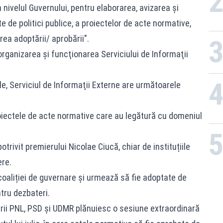
 nivelul Guvernului, pentru elaborarea, avizarea şi
de politici publice, a proiectelor de acte normative,
ea adoptării/ aprobării".
organizarea şi funcţionarea Serviciului de Informaţii
sale, Serviciul de Informaţii Externe are următoarele
roiectele de acte normative care au legătură cu domeniul
otrivit premierului Nicolae Ciucă, chiar de instituțiile
ere.
oaliției de guvernare și urmează să fie adoptate de
tru dezbateri.
derii PNL, PSD și UDMR plănuiesc o sesiune extraordinară