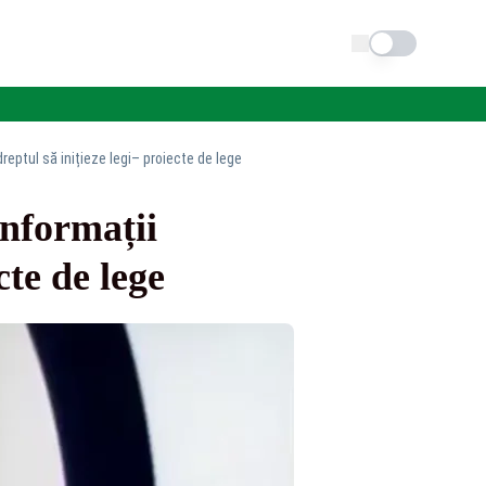
Schimba tema
reptul să inițieze legi– proiecte de lege
Informații
cte de lege