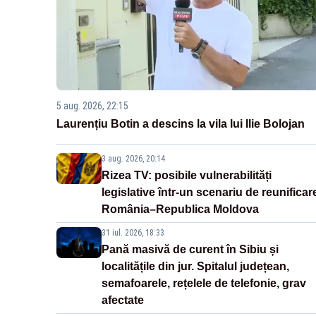
5 aug. 2026, 22:15
Laurențiu Botin a descins la vila lui Ilie Bolojan
3 aug. 2026, 20:14
Rizea TV: posibile vulnerabilități
legislative într-un scenariu de reunificar
România–Republica Moldova
31 iul. 2026, 18:33
Pană masivă de curent în Sibiu și
localitățile din jur. Spitalul județean,
semafoarele, rețelele de telefonie, grav
afectate