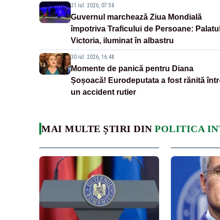
31 iul. 2026, 07:58
Guvernul marchează Ziua Mondială
împotriva Traficului de Persoane: Palatu
Victoria, iluminat în albastru
30 iul. 2026, 16:48
Momente de panică pentru Diana
Șoșoacă! Eurodeputata a fost rănită într
un accident rutier
MAI MULTE ȘTIRI DIN
POLITICA I