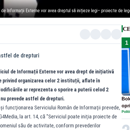
l de Informații Externe vor avea dreptul să inițieze legi– proiecte de leg
CE
1
stfel de drepturi
iciul de Informații Externe vor avea drept de inițiativă
 privind organizarea celor 2 instituții, aflate în
dificările ar reprezenta o sporire a puterii celod 2
e nu prevede astfel de drepturi.
Bol
opri
 şi funcţionarea Serviciului Român de Informaţii prevede,
Polit
Cer
Media, la art. 14, că "Serviciul poate iniţia proiecte de
ore
omeniul său de activitate, conform prevederilor