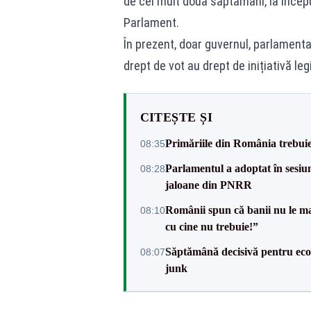
de cel mult două săptămâni, la început
Parlament.
În prezent, doar guvernul, parlament
drept de vot au drept de inițiativă legi
CITEȘTE ȘI
Primăriile din România trebuie 
08:35
Parlamentul a adoptat în sesiun
08:28
jaloane din PNRR
Românii spun că banii nu le ma
08:10
cu cine nu trebuie!”
Săptămână decisivă pentru ec
08:07
junk