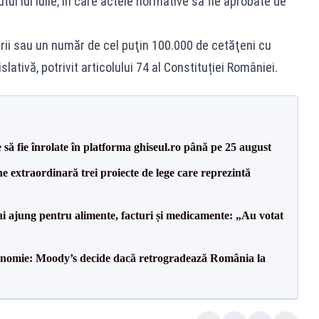
ul lui iulie, în care actele normative să fie aprobate de
arii sau un număr de cel puţin 100.000 de cetăţeni cu
slativă, potrivit articolului 74 al Constituției României.
să fie înrolate în platforma ghiseul.ro până pe 25 august
e extraordinară trei proiecte de lege care reprezintă
i ajung pentru alimente, facturi și medicamente: „Au votat
onomie: Moody’s decide dacă retrogradează România la