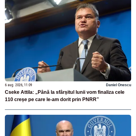
6 aug. 2026, 11:09
Daniel Onescu
Cseke Attila: „Până la sfârșitul lunii vom finaliza cele
110 creșe pe care le-am dorit prin PNRR”