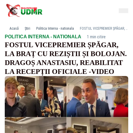
Acasă
Știri
Politica Interna - nationala
FOSTUL VICEPREMIER ȘPĂGAR, LA BRAȚ CU REZIȘTII ȘI BOLOJAN. DRAGOȘ ANASTASIU, REABILITAT LA RECEPȚII OFICIALE -VIDEO
·
POLITICA INTERNA - NATIONALA
1 min citire
FOSTUL VICEPREMIER ȘPĂGAR,
LA BRAȚ CU REZIȘTII ȘI BOLOJAN.
DRAGOȘ ANASTASIU, REABILITAT
LA RECEPȚII OFICIALE -VIDEO