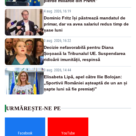
pierde miliarde din PNRR”
4 aug. 2026, 16:19
Dominic Fritz își păstrează mandatul de
primar, dar va avea salariul redus timp de
șase luni
3 aug. 2026, 16:22
Decizie nefavorabilă pentru Diana
Șoșoacă la Tribunalul UE. Suspendarea
ridicării imunității, respinsă
3 aug. 2026, 14:44
Elisabeta Lipă, apel către Ilie Bolojan:
„Sportivii României așteaptă de un an și
șapte luni să fie premiați”
URMĂREȘTE-NE PE
Facebook
YouTube