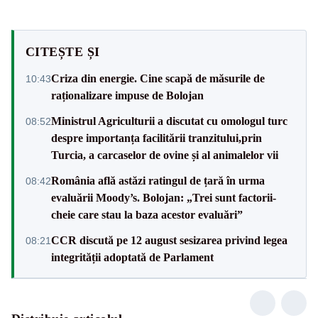
CITEȘTE ȘI
Criza din energie. Cine scapă de măsurile de
10:43
raționalizare impuse de Bolojan
Ministrul Agriculturii a discutat cu omologul turc
08:52
despre importanța facilitării tranzitului,prin
Turcia, a carcaselor de ovine și al animalelor vii
România află astăzi ratingul de țară în urma
08:42
evaluării Moody’s. Bolojan: „Trei sunt factorii-
cheie care stau la baza acestor evaluări”
CCR discută pe 12 august sesizarea privind legea
08:21
integrității adoptată de Parlament