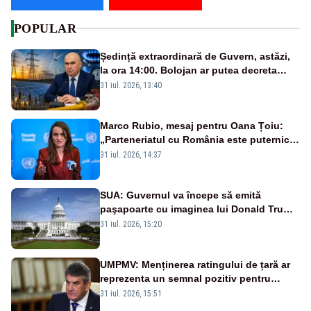
POPULAR
Ședință extraordinară de Guvern, astăzi,
la ora 14:00. Bolojan ar putea decreta
stare de urgență energetică
31 iul. 2026, 13:40
Marco Rubio, mesaj pentru Oana Țoiu:
„Parteneriatul cu România este puternic
și prețuit”
31 iul. 2026, 14:37
SUA: Guvernul va începe să emită
paşapoarte cu imaginea lui Donald Trump
începând cu 8 august
31 iul. 2026, 15:20
UMPMV: Menținerea ratingului de țară ar
reprezenta un semnal pozitiv pentru
România. Autoritățile trebuie să continue
31 iul. 2026, 15:51
consolidarea stabilității economice și