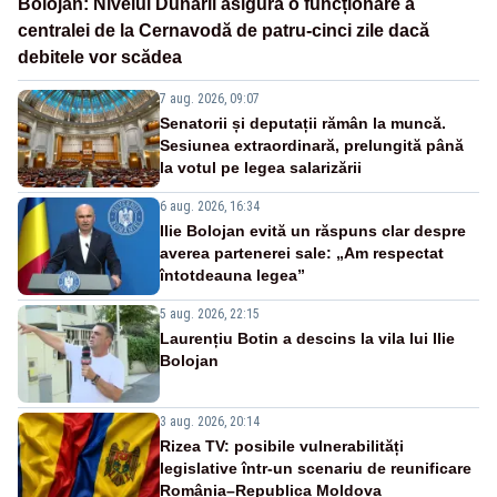
Bolojan: Nivelul Dunării asigură o funcționare a
centralei de la Cernavodă de patru-cinci zile dacă
debitele vor scădea
7 aug. 2026, 09:07
Senatorii și deputații rămân la muncă.
Sesiunea extraordinară, prelungită până
la votul pe legea salarizării
6 aug. 2026, 16:34
Ilie Bolojan evită un răspuns clar despre
averea partenerei sale: „Am respectat
întotdeauna legea”
5 aug. 2026, 22:15
Laurențiu Botin a descins la vila lui Ilie
Bolojan
3 aug. 2026, 20:14
Rizea TV: posibile vulnerabilități
legislative într-un scenariu de reunificare
România–Republica Moldova