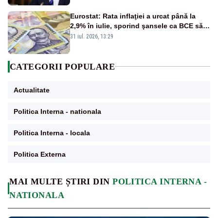
financiare
Eurostat: Rata inflaţiei a urcat până la
2,9% în iulie, sporind şansele ca BCE să
majoreze dobânda
31 iul. 2026, 13:29
CATEGORII POPULARE
Actualitate
Politica Interna - nationala
Politica Interna - locala
Politica Externa
MAI MULTE ȘTIRI DIN
POLITICA INTERNA -
NATIONALA