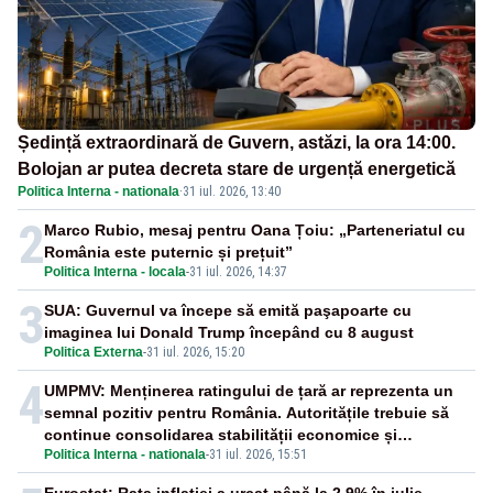
Ședință extraordinară de Guvern, astăzi, la ora 14:00.
Bolojan ar putea decreta stare de urgență energetică
Politica Interna - nationala
·
31 iul. 2026, 13:40
2
Marco Rubio, mesaj pentru Oana Țoiu: „Parteneriatul cu
România este puternic și prețuit”
Politica Interna - locala
-
31 iul. 2026, 14:37
3
SUA: Guvernul va începe să emită paşapoarte cu
imaginea lui Donald Trump începând cu 8 august
Politica Externa
-
31 iul. 2026, 15:20
4
UMPMV: Menținerea ratingului de țară ar reprezenta un
semnal pozitiv pentru România. Autoritățile trebuie să
continue consolidarea stabilității economice și
Politica Interna - nationala
-
31 iul. 2026, 15:51
financiare