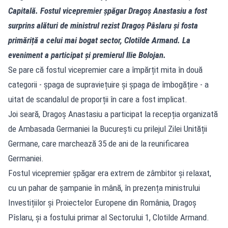
Capitală. Fostul vicepremier șpăgar Dragoș Anastasiu a fost
surprins alături de ministrul rezist Dragoș Pâslaru și fosta
primăriță a celui mai bogat sector, Clotilde Armand. La
eveniment a participat și premierul Ilie Bolojan.
Se pare că fostul vicepremier care a împărțit mita în două
categorii - șpaga de supraviețuire și șpaga de îmbogățire - a
uitat de scandalul de proporții în care a fost implicat.
Joi seară, Dragoș Anastasiu a participat la recepția organizată
de Ambasada Germaniei la București cu prilejul Zilei Unității
Germane, care marchează 35 de ani de la reunificarea
Germaniei.
Fostul vicepremier șpăgar era extrem de zâmbitor și relaxat,
cu un pahar de șampanie în mână, în prezența ministrului
Investițiilor și Proiectelor Europene din România, Dragoș
Pîslaru, și a fostului primar al Sectorului 1, Clotilde Armand.