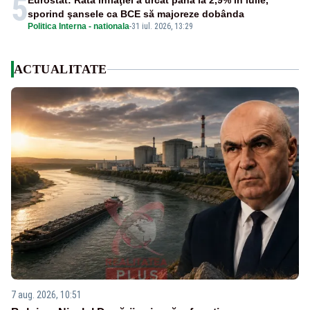
5
Eurostat: Rata inflaţiei a urcat până la 2,9% în iulie,
sporind şansele ca BCE să majoreze dobânda
Politica Interna - nationala
-
31 iul. 2026, 13:29
ACTUALITATE
7 aug. 2026, 10:51