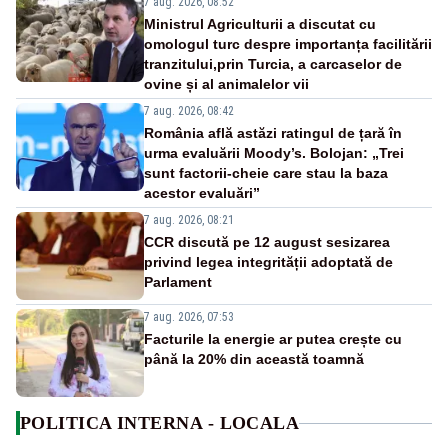
7 aug. 2026, 08:52
Ministrul Agriculturii a discutat cu
omologul turc despre importanța facilitării
tranzitului,prin Turcia, a carcaselor de
ovine și al animalelor vii
7 aug. 2026, 08:42
România află astăzi ratingul de țară în
urma evaluării Moody’s. Bolojan: „Trei
sunt factorii-cheie care stau la baza
acestor evaluări”
7 aug. 2026, 08:21
CCR discută pe 12 august sesizarea
privind legea integrității adoptată de
Parlament
7 aug. 2026, 07:53
Facturile la energie ar putea crește cu
până la 20% din această toamnă
POLITICA INTERNA - LOCALA