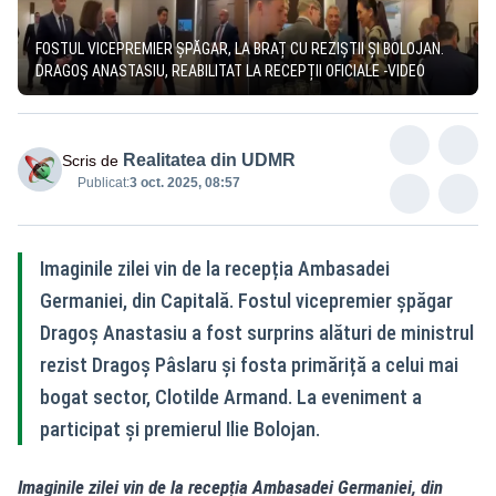
FOSTUL VICEPREMIER ȘPĂGAR, LA BRAȚ CU REZIȘTII ȘI BOLOJAN.
DRAGOȘ ANASTASIU, REABILITAT LA RECEPȚII OFICIALE -VIDEO
Realitatea din UDMR
Scris de
Publicat:
3 oct. 2025, 08:57
Imaginile zilei vin de la recepția Ambasadei
Germaniei, din Capitală. Fostul vicepremier șpăgar
Dragoș Anastasiu a fost surprins alături de ministrul
rezist Dragoș Pâslaru și fosta primăriță a celui mai
bogat sector, Clotilde Armand. La eveniment a
participat și premierul Ilie Bolojan.
Imaginile zilei vin de la recepția Ambasadei Germaniei, din