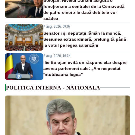
Bolojan: Nivelul Dunării asigură o
funcționare a centralei de la Cernavodă
de patru-cinci zile dacă debitele vor
scădea
7 aug. 2026, 09:07
Senatorii și deputații rămân la muncă.
Sesiunea extraordinară, prelungită până
la votul pe legea salarizării
6 aug. 2026, 16:34
Ilie Bolojan evită un răspuns clar despre
averea partenerei sale: „Am respectat
întotdeauna legea”
POLITICA INTERNA - NATIONALA