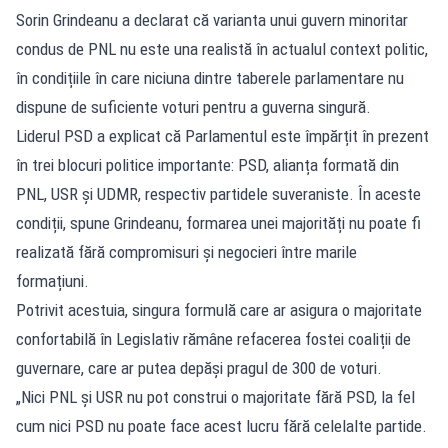
Sorin Grindeanu a declarat că varianta unui guvern minoritar
condus de PNL nu este una realistă în actualul context politic,
în condițiile în care niciuna dintre taberele parlamentare nu
dispune de suficiente voturi pentru a guverna singură.
Liderul PSD a explicat că Parlamentul este împărțit în prezent
în trei blocuri politice importante: PSD, alianța formată din
PNL, USR și UDMR, respectiv partidele suveraniste. În aceste
condiții, spune Grindeanu, formarea unei majorități nu poate fi
realizată fără compromisuri și negocieri între marile
formațiuni.
Potrivit acestuia, singura formulă care ar asigura o majoritate
confortabilă în Legislativ rămâne refacerea fostei coaliții de
guvernare, care ar putea depăși pragul de 300 de voturi.
„Nici PNL și USR nu pot construi o majoritate fără PSD, la fel
cum nici PSD nu poate face acest lucru fără celelalte partide.