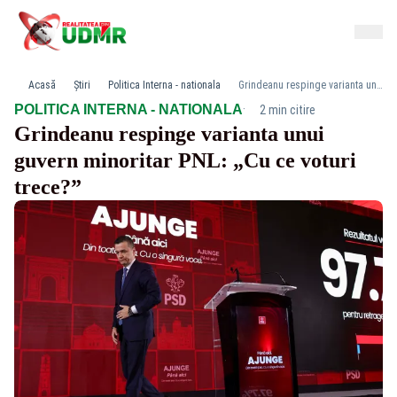
Acasă
Știri
Politica Interna - nationala
Grindeanu respinge varianta unui guvern minoritar PNL: „Cu ce voturi trece?”
·
POLITICA INTERNA - NATIONALA
2 min citire
Grindeanu respinge varianta unui
guvern minoritar PNL: „Cu ce voturi
trece?”