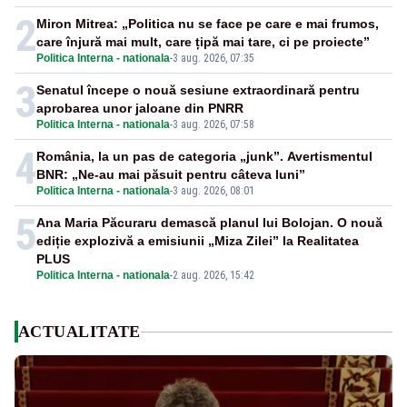
2
Miron Mitrea: „Politica nu se face pe care e mai frumos,
care înjură mai mult, care țipă mai tare, ci pe proiecte”
Politica Interna - nationala
-
3 aug. 2026, 07:35
3
Senatul începe o nouă sesiune extraordinară pentru
aprobarea unor jaloane din PNRR
Politica Interna - nationala
-
3 aug. 2026, 07:58
4
România, la un pas de categoria „junk”. Avertismentul
BNR: „Ne-au mai păsuit pentru câteva luni”
Politica Interna - nationala
-
3 aug. 2026, 08:01
5
Ana Maria Păcuraru demască planul lui Bolojan. O nouă
ediție explozivă a emisiunii „Miza Zilei” la Realitatea
PLUS
Politica Interna - nationala
-
2 aug. 2026, 15:42
ACTUALITATE