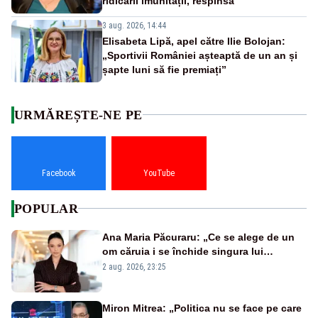
ridicării imunității, respinsă
3 aug. 2026, 14:44
Elisabeta Lipă, apel către Ilie Bolojan:
„Sportivii României așteaptă de un an și
șapte luni să fie premiați”
URMĂREȘTE-NE PE
Facebook
YouTube
POPULAR
Ana Maria Păcuraru: „Ce se alege de un
om căruia i se închide singura lui
portiță?”
2 aug. 2026, 23:25
Miron Mitrea: „Politica nu se face pe care