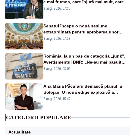
e mai frumos, care înjură mai mult, care
țipă mai tare, ci pe proiecte”
3 aug. 2026, 07:35
Senatul începe o nouă sesiune
extraordinară pentru aprobarea unor
jaloane din PNRR
3 aug. 2026, 07:58
România, la un pas de categoria „junk”.
Avertismentul BNR: „Ne-au mai păsuit
pentru câteva luni”
3 aug. 2026, 08:01
Ana Maria Păcuraru demască planul lui
Bolojan. O nouă ediție explozivă a
emisiunii „Miza Zilei” la Realitatea PLUS
2 aug. 2026, 15:42
CATEGORII POPULARE
Actualitate