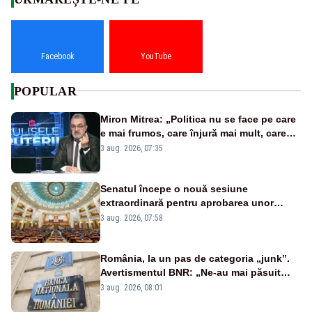
Facebook
YouTube
POPULAR
Miron Mitrea: „Politica nu se face pe care
e mai frumos, care înjură mai mult, care
țipă mai tare, ci pe proiecte”
3 aug. 2026, 07:35
Senatul începe o nouă sesiune
extraordinară pentru aprobarea unor
jaloane din PNRR
3 aug. 2026, 07:58
România, la un pas de categoria „junk”.
Avertismentul BNR: „Ne-au mai păsuit
pentru câteva luni”
3 aug. 2026, 08:01