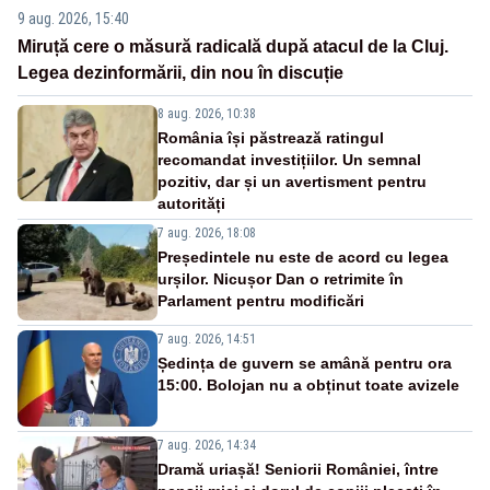
9 aug. 2026, 15:40
Miruță cere o măsură radicală după atacul de la Cluj.
Legea dezinformării, din nou în discuție
8 aug. 2026, 10:38
România își păstrează ratingul
recomandat investițiilor. Un semnal
pozitiv, dar și un avertisment pentru
autorități
7 aug. 2026, 18:08
Președintele nu este de acord cu legea
urșilor. Nicușor Dan o retrimite în
Parlament pentru modificări
7 aug. 2026, 14:51
Ședința de guvern se amână pentru ora
15:00. Bolojan nu a obținut toate avizele
7 aug. 2026, 14:34
Dramă uriașă! Seniorii României, între