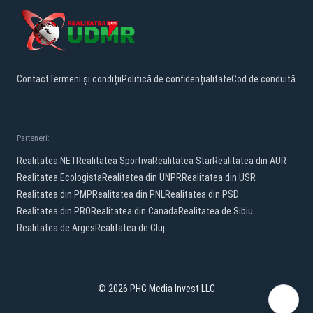
Contact
Termeni și condiții
Politică de confidențialitate
Cod de conduită
Parteneri:
Realitatea.NET
Realitatea Sportiva
Realitatea Star
Realitatea din AUR
Realitatea Ecologista
Realitatea din UNPR
Realitatea din USR
Realitatea din PMP
Realitatea din PNL
Realitatea din PSD
Realitatea din PRO
Realitatea din Canada
Realitatea de Sibiu
Realitatea de Arges
Realitatea de Cluj
© 2026 PHG Media Invest LLC
Facebook
YouTube