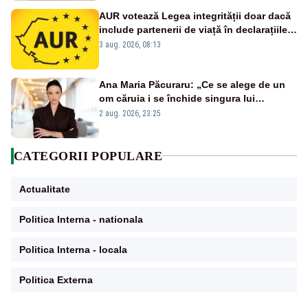
AUR votează Legea integrității doar dacă
include partenerii de viață în declarațiile
de avere și interese, așa cum a anunțat
3 aug. 2026, 08:13
public Sorin Grindeanu. Cine este
incompatibil sau în conflict de interese
trebuie să plece din funcție: fără excepții!
Ana Maria Păcuraru: „Ce se alege de un
om căruia i se închide singura lui
portiță?”
2 aug. 2026, 23:25
CATEGORII POPULARE
Actualitate
Politica Interna - nationala
Politica Interna - locala
Politica Externa