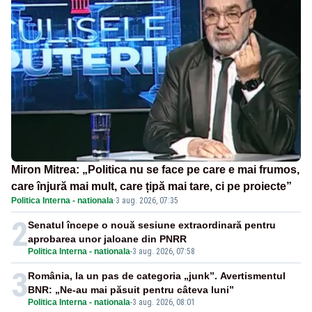
Miron Mitrea: „Politica nu se face pe care e mai frumos,
care înjură mai mult, care țipă mai tare, ci pe proiecte”
Politica Interna - nationala
·
3 aug. 2026, 07:35
2
Senatul începe o nouă sesiune extraordinară pentru
aprobarea unor jaloane din PNRR
Politica Interna - nationala
-
3 aug. 2026, 07:58
3
România, la un pas de categoria „junk”. Avertismentul
BNR: „Ne-au mai păsuit pentru câteva luni”
Politica Interna - nationala
-
3 aug. 2026, 08:01