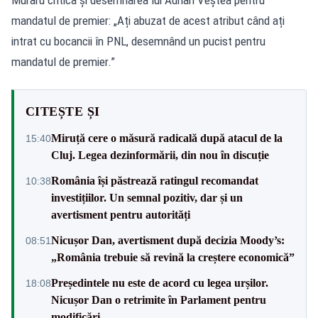
mandatul de premier: „Ați abuzat de acest atribut când ați
intrat cu bocancii în PNL, desemnând un pucist pentru
mandatul de premier.”
CITEȘTE ȘI
Miruță cere o măsură radicală după atacul de la
15:40
Cluj. Legea dezinformării, din nou în discuție
România își păstrează ratingul recomandat
10:38
investițiilor. Un semnal pozitiv, dar și un
avertisment pentru autorități
Nicușor Dan, avertisment după decizia Moody’s:
08:51
„România trebuie să revină la creștere economică”
Președintele nu este de acord cu legea urșilor.
18:08
Nicușor Dan o retrimite în Parlament pentru
modificări