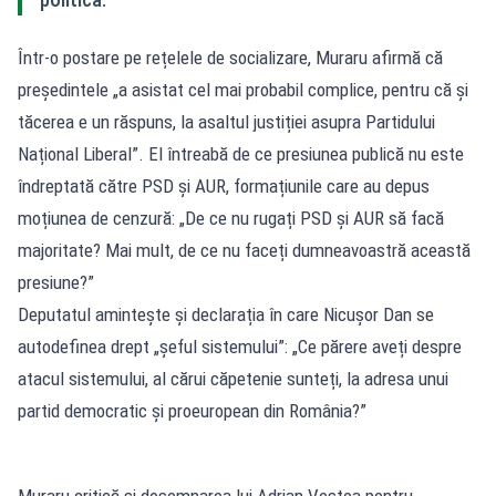
Într-o postare pe rețelele de socializare, Muraru afirmă că
președintele „a asistat cel mai probabil complice, pentru că și
tăcerea e un răspuns, la asaltul justiției asupra Partidului
Național Liberal”. El întreabă de ce presiunea publică nu este
îndreptată către PSD și AUR, formațiunile care au depus
moțiunea de cenzură: „De ce nu rugați PSD și AUR să facă
majoritate? Mai mult, de ce nu faceți dumneavoastră această
presiune?”
Deputatul amintește și declarația în care Nicușor Dan se
autodefinea drept „șeful sistemului”: „Ce părere aveți despre
atacul sistemului, al cărui căpetenie sunteți, la adresa unui
partid democratic și proeuropean din România?”
Muraru critică și desemnarea lui Adrian Veștea pentru