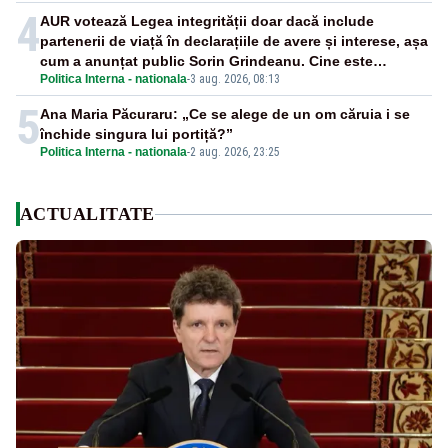
4
AUR votează Legea integrității doar dacă include
partenerii de viață în declarațiile de avere și interese, așa
cum a anunțat public Sorin Grindeanu. Cine este
Politica Interna - nationala
-
3 aug. 2026, 08:13
incompatibil sau în conflict de interese trebuie să plece
din funcție: fără excepții!
5
Ana Maria Păcuraru: „Ce se alege de un om căruia i se
închide singura lui portiță?”
Politica Interna - nationala
-
2 aug. 2026, 23:25
ACTUALITATE