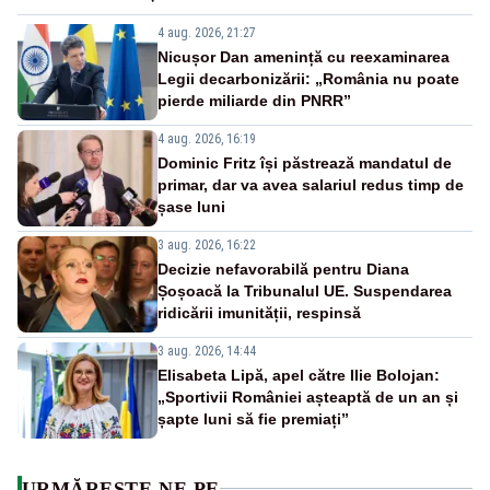
4 aug. 2026, 21:27
Nicușor Dan amenință cu reexaminarea
Legii decarbonizării: „România nu poate
pierde miliarde din PNRR”
4 aug. 2026, 16:19
Dominic Fritz își păstrează mandatul de
primar, dar va avea salariul redus timp de
șase luni
3 aug. 2026, 16:22
Decizie nefavorabilă pentru Diana
Șoșoacă la Tribunalul UE. Suspendarea
ridicării imunității, respinsă
3 aug. 2026, 14:44
Elisabeta Lipă, apel către Ilie Bolojan:
„Sportivii României așteaptă de un an și
șapte luni să fie premiați”
URMĂREȘTE-NE PE