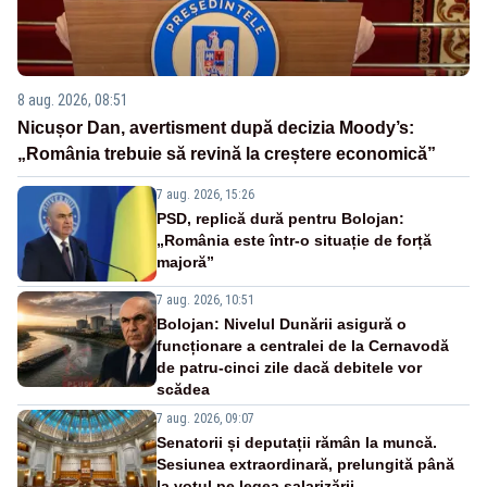
8 aug. 2026, 08:51
Nicușor Dan, avertisment după decizia Moody’s:
„România trebuie să revină la creștere economică”
7 aug. 2026, 15:26
PSD, replică dură pentru Bolojan:
„România este într-o situație de forță
majoră”
7 aug. 2026, 10:51
Bolojan: Nivelul Dunării asigură o
funcționare a centralei de la Cernavodă
de patru-cinci zile dacă debitele vor
scădea
7 aug. 2026, 09:07
Senatorii și deputații rămân la muncă.
Sesiunea extraordinară, prelungită până
la votul pe legea salarizării