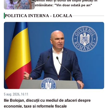
pensii mici și dorul de copiii plecați în
străinătate: "Vin doar odată pe an"
POLITICA INTERNA - LOCALA
5 aug. 2026, 16:11
Ilie Bolojan, discuții cu mediul de afaceri despre
economie, taxe și reformele fiscale