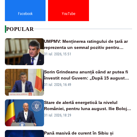
Facebook
YouTube
POPULAR
UMPMV: Menținerea ratingului de țară ar
reprezenta un semnal pozitiv pentru
România. Autoritățile trebuie să continue
31 iul. 2026, 15:51
consolidarea stabilității economice și
financiare
Sorin Grindeanu anunță când ar putea fi
învestit noul Guvern: „După 15 august
sunt șanse mai mari”
31 iul. 2026, 16:49
Stare de alertă energetică la nivelul
României, pentru luna august. Ilie Bolojan
a anunțat importuri și posibile restricții –
31 iul. 2026, 18:29
VIDEO
Pană masivă de curent în Sibiu și