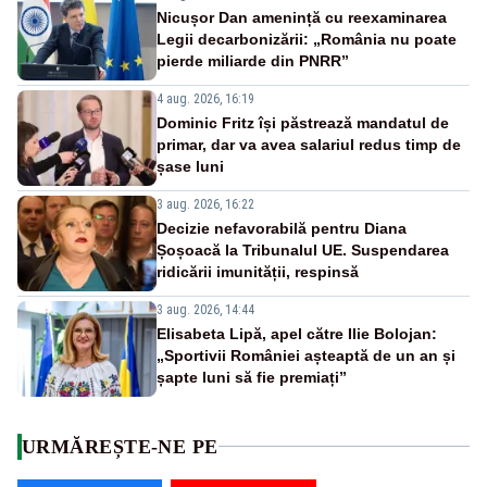
Nicușor Dan amenință cu reexaminarea
Legii decarbonizării: „România nu poate
pierde miliarde din PNRR”
4 aug. 2026, 16:19
Dominic Fritz își păstrează mandatul de
primar, dar va avea salariul redus timp de
șase luni
3 aug. 2026, 16:22
Decizie nefavorabilă pentru Diana
Șoșoacă la Tribunalul UE. Suspendarea
ridicării imunității, respinsă
3 aug. 2026, 14:44
Elisabeta Lipă, apel către Ilie Bolojan:
„Sportivii României așteaptă de un an și
șapte luni să fie premiați”
URMĂREȘTE-NE PE