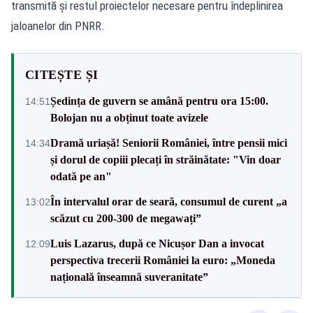
transmită și restul proiectelor necesare pentru îndeplinirea
jaloanelor din PNRR.
CITEȘTE ȘI
Ședința de guvern se amână pentru ora 15:00.
14:51
Bolojan nu a obținut toate avizele
Dramă uriașă! Seniorii României, între pensii mici
14:34
și dorul de copiii plecați în străinătate: "Vin doar
odată pe an"
În intervalul orar de seară, consumul de curent „a
13:02
scăzut cu 200-300 de megawați”
Luis Lazarus, după ce Nicușor Dan a invocat
12:09
perspectiva trecerii României la euro: „Moneda
națională înseamnă suveranitate”