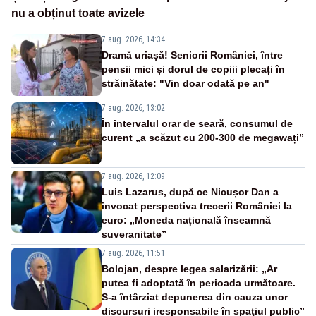
nu a obținut toate avizele
7 aug. 2026, 14:34
Dramă uriașă! Seniorii României, între
pensii mici și dorul de copiii plecați în
străinătate: "Vin doar odată pe an"
7 aug. 2026, 13:02
În intervalul orar de seară, consumul de
curent „a scăzut cu 200-300 de megawați”
7 aug. 2026, 12:09
Luis Lazarus, după ce Nicușor Dan a
invocat perspectiva trecerii României la
euro: „Moneda națională înseamnă
suveranitate”
7 aug. 2026, 11:51
Bolojan, despre legea salarizării: „Ar
putea fi adoptată în perioada următoare.
S-a întârziat depunerea din cauza unor
discursuri iresponsabile în spaţiul public”