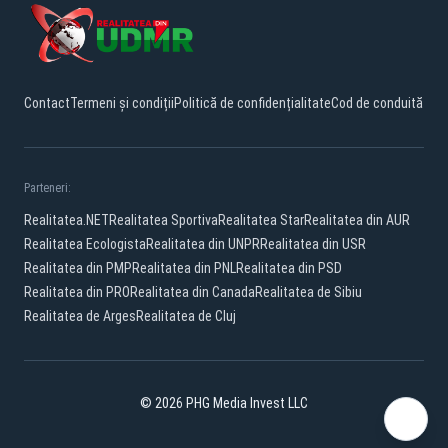
Contact
Termeni și condiții
Politică de confidențialitate
Cod de conduită
Parteneri:
Realitatea.NET
Realitatea Sportiva
Realitatea Star
Realitatea din AUR
Realitatea Ecologista
Realitatea din UNPR
Realitatea din USR
Realitatea din PMP
Realitatea din PNL
Realitatea din PSD
Realitatea din PRO
Realitatea din Canada
Realitatea de Sibiu
Realitatea de Arges
Realitatea de Cluj
© 2026 PHG Media Invest LLC
Facebook
YouTube