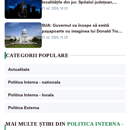
localitățile din jur. Spitalul județean,
semafoarele, rețelele de telefonie, grav
31 iul. 2026, 18:33
afectate
SUA: Guvernul va începe să emită
paşapoarte cu imaginea lui Donald Trump
începând cu 8 august
31 iul. 2026, 15:20
CATEGORII POPULARE
Actualitate
Politica Interna - nationala
Politica Interna - locala
Politica Externa
MAI MULTE ȘTIRI DIN
POLITICA INTERNA -