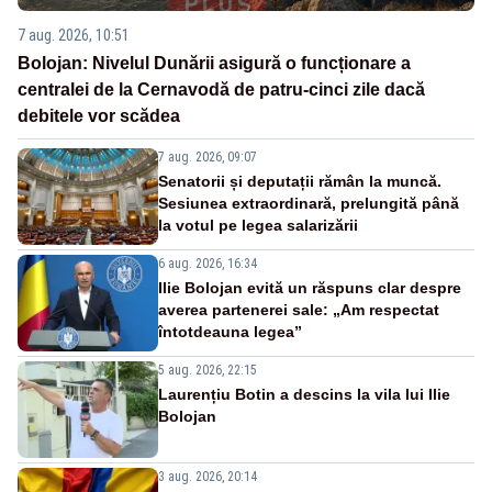
7 aug. 2026, 10:51
Bolojan: Nivelul Dunării asigură o funcționare a
centralei de la Cernavodă de patru-cinci zile dacă
debitele vor scădea
7 aug. 2026, 09:07
Senatorii și deputații rămân la muncă.
Sesiunea extraordinară, prelungită până
la votul pe legea salarizării
6 aug. 2026, 16:34
Ilie Bolojan evită un răspuns clar despre
averea partenerei sale: „Am respectat
întotdeauna legea”
5 aug. 2026, 22:15
Laurențiu Botin a descins la vila lui Ilie
Bolojan
3 aug. 2026, 20:14