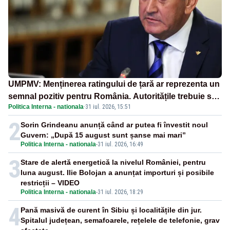
UMPMV: Menținerea ratingului de țară ar reprezenta un
semnal pozitiv pentru România. Autoritățile trebuie să
Politica Interna - nationala
·
31 iul. 2026, 15:51
continue consolidarea stabilității economice și
financiare
2
Sorin Grindeanu anunță când ar putea fi învestit noul
Guvern: „După 15 august sunt șanse mai mari”
Politica Interna - nationala
-
31 iul. 2026, 16:49
3
Stare de alertă energetică la nivelul României, pentru
luna august. Ilie Bolojan a anunțat importuri și posibile
restricții – VIDEO
Politica Interna - nationala
-
31 iul. 2026, 18:29
4
Pană masivă de curent în Sibiu și localitățile din jur.
Spitalul județean, semafoarele, rețelele de telefonie, grav