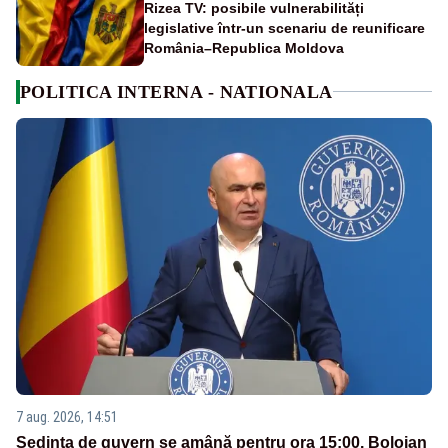
Rizea TV: posibile vulnerabilități
legislative într-un scenariu de reunificare
România–Republica Moldova
POLITICA INTERNA - NATIONALA
7 aug. 2026, 14:51
Ședința de guvern se amână pentru ora 15:00. Bolojan