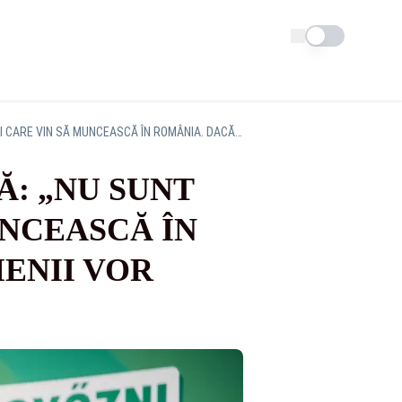
Schimba tema
KELEMEN HUNOR, ATAC LA DAN TĂNASĂ: „NU SUNT DUȘMANII NOȘTRI CEI CARE VIN SĂ MUNCEASCĂ ÎN ROMÂNIA. DACĂ EXPLICĂM CLAR, OAMENII VOR ÎNȚELEGE”
: „NU SUNT
UNCEASCĂ ÎN
ENII VOR