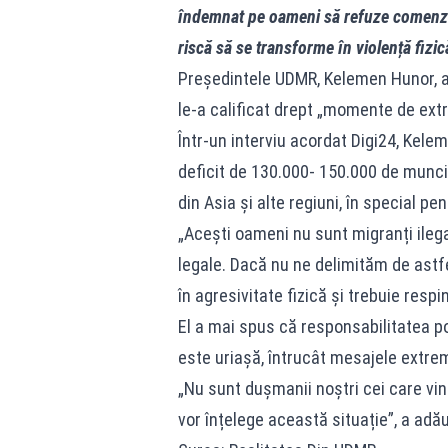
îndemnat pe oameni să refuze comenzi li
riscă să se transforme în violență fizic
Președintele UDMR, Kelemen Hunor, a 
le-a calificat drept „momente de ext
Într-un interviu acordat Digi24, Kel
deficit de 130.000- 150.000 de munci
din Asia și alte regiuni, în special pe
„Acești oameni nu sunt migranți ilega
legale. Dacă nu ne delimităm de astfe
în agresivitate fizică și trebuie resp
El a mai spus că responsabilitatea pol
este uriașă, întrucât mesajele extrem
„Nu sunt dușmanii noștri cei care vi
vor înțelege această situație”, a ad