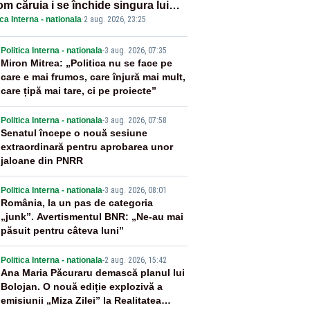
om căruia i se închide singura lui
ica Interna - nationala
·
2 aug. 2026, 23:25
tiță?”
2
Politica Interna - nationala
-
3 aug. 2026, 07:35
Miron Mitrea: „Politica nu se face pe
care e mai frumos, care înjură mai mult,
care țipă mai tare, ci pe proiecte”
3
Politica Interna - nationala
-
3 aug. 2026, 07:58
Senatul începe o nouă sesiune
extraordinară pentru aprobarea unor
jaloane din PNRR
4
Politica Interna - nationala
-
3 aug. 2026, 08:01
România, la un pas de categoria
„junk”. Avertismentul BNR: „Ne-au mai
păsuit pentru câteva luni”
5
Politica Interna - nationala
-
2 aug. 2026, 15:42
Ana Maria Păcuraru demască planul lui
Bolojan. O nouă ediție explozivă a
emisiunii „Miza Zilei” la Realitatea