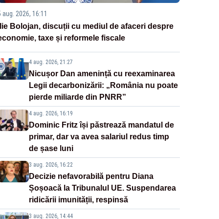
5 aug. 2026, 16:11
Ilie Bolojan, discuții cu mediul de afaceri despre
economie, taxe și reformele fiscale
4 aug. 2026, 21:27
Nicușor Dan amenință cu reexaminarea
Legii decarbonizării: „România nu poate
pierde miliarde din PNRR”
4 aug. 2026, 16:19
Dominic Fritz își păstrează mandatul de
primar, dar va avea salariul redus timp
de șase luni
3 aug. 2026, 16:22
Decizie nefavorabilă pentru Diana
Șoșoacă la Tribunalul UE. Suspendarea
ridicării imunității, respinsă
3 aug. 2026, 14:44