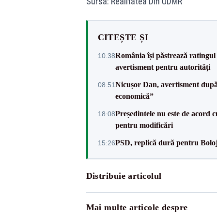
Sursa: Realitatea Din UDMR
CITEȘTE ȘI
România își păstrează ratingul 
10:38
avertisment pentru autorități
Nicușor Dan, avertisment după 
08:51
economică”
Președintele nu este de acord c
18:08
pentru modificări
PSD, replică dură pentru Boloj
15:26
Distribuie articolul
Mai multe articole despre