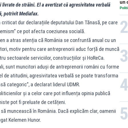
un 
vrate de străini. El a avertizat că agresivitatea verbală
Polit
por
ă, potrivit Mediafax.
criticat dur declarațiile deputatului Dan Tănasă, pe care
remism” ce pot afecta coeziunea socială.
emen a atras atenția că România se confruntă anual cu un
tori, motiv pentru care antreprenorii aduc forță de muncă
ntru sectoarele serviciilor, construcțiilor și HoReCa.
li, sunt muncitori aduși de antreprenorii români cu forme
l de atitudini, agresivitatea verbală se poate transforma
insă categoric”, a declarat liderul UDMR.
iticienilor și a celor care pot influența opinia publică
iste pot fi preluate de cetățeni.
n să muncească în România. Dacă explicăm clar, oamenii
ăugat Kelemen Hunor.