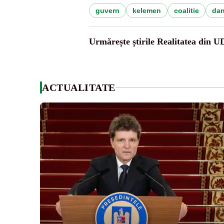
guvern
kelemen
coalitie
dan
Urmărește știrile Realitatea din 
ACTUALITATE