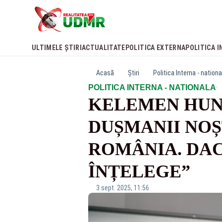
ULTIMELE ȘTIRI
ACTUALITATE
POLITICA EXTERNA
POLITICA I
Acasă
Știri
Politica Interna - nationa
·
POLITICA INTERNA - NATIONALA
KELEMEN HUNO
DUȘMANII NOȘ
ROMÂNIA. DAC
ÎNȚELEGE”
3 sept. 2025, 11:56