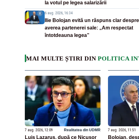
la votul pe legea salarizării
6 aug. 2026, 16:34
Ilie Bolojan evită un răspuns clar despre
averea partenerei sale: „Am respectat
întotdeauna legea”
MAI MULTE ȘTIRI DIN
POLITICA I
7 aug. 2026, 12:09
Realitatea din UDMR
7 aug. 2026, 11:51
Luis Lazarus, după ce Nicușor
Bolojan, des