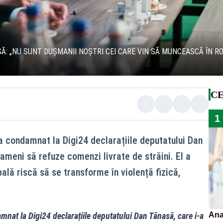
Ă: „NU SUNT DUȘMANII NOȘTRI CEI CARE VIN SĂ MUNCEASCĂ ÎN R
CE
1
 condamnat la Digi24 declarațiile deputatului Dan
ameni să refuze comenzi livrate de străini. El a
ală riscă să se transforme în violență fizică,
at la Digi24 declarațiile deputatului Dan Tănasă, care i-a
Ana