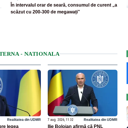
În intervalul orar de seară, consumul de curent „a
scăzut cu 200-300 de megawați”
NTERNA - NATIONALA
Realitatea din UDMR
7 aug. 2026, 11:32
Realitatea din UDMR
pre legea
Ilie Bolojan afirmă că PNL