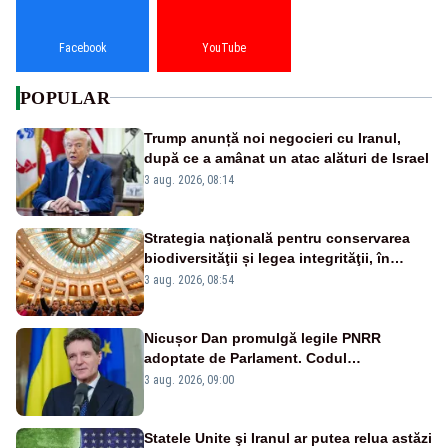
Facebook
YouTube
POPULAR
Trump anunță noi negocieri cu Iranul,
după ce a amânat un atac alături de Israel
3 aug. 2026, 08:14
Strategia naţională pentru conservarea
biodiversităţii și legea integrităţii, în
dezbatere
3 aug. 2026, 08:54
Nicușor Dan promulgă legile PNRR
adoptate de Parlament. Codul
urbanismului, printre actele normative
3 aug. 2026, 09:00
vizate
Statele Unite şi Iranul ar putea relua astăzi