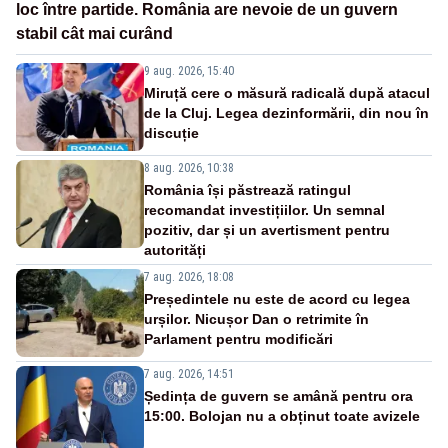
loc între partide. România are nevoie de un guvern
stabil cât mai curând
9 aug. 2026, 15:40
Miruță cere o măsură radicală după atacul
de la Cluj. Legea dezinformării, din nou în
discuție
8 aug. 2026, 10:38
România își păstrează ratingul
recomandat investițiilor. Un semnal
pozitiv, dar și un avertisment pentru
autorități
7 aug. 2026, 18:08
Președintele nu este de acord cu legea
urșilor. Nicușor Dan o retrimite în
Parlament pentru modificări
7 aug. 2026, 14:51
Ședința de guvern se amână pentru ora
15:00. Bolojan nu a obținut toate avizele