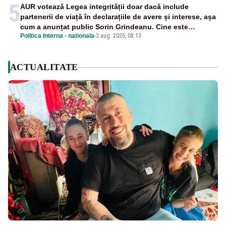
5
AUR votează Legea integrității doar dacă include
partenerii de viață în declarațiile de avere și interese, așa
cum a anunțat public Sorin Grindeanu. Cine este
Politica Interna - nationala
-
3 aug. 2026, 08:13
incompatibil sau în conflict de interese trebuie să plece
din funcție: fără excepții!
ACTUALITATE