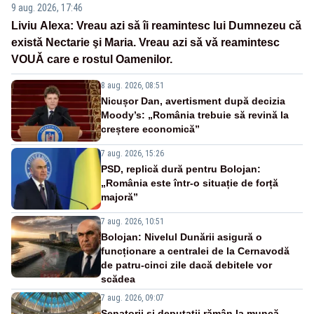
9 aug. 2026, 17:46
Liviu Alexa: Vreau azi sǎ îi reamintesc lui Dumnezeu cǎ
existǎ Nectarie şi Maria. Vreau azi sǎ vǎ reamintesc
VOUǍ care e rostul Oamenilor.
8 aug. 2026, 08:51
Nicușor Dan, avertisment după decizia
Moody’s: „România trebuie să revină la
creștere economică”
7 aug. 2026, 15:26
PSD, replică dură pentru Bolojan:
„România este într-o situație de forță
majoră”
7 aug. 2026, 10:51
Bolojan: Nivelul Dunării asigură o
funcționare a centralei de la Cernavodă
de patru-cinci zile dacă debitele vor
scădea
7 aug. 2026, 09:07
Senatorii și deputații rămân la muncă.