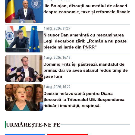
Ilie Bolojan, discuții cu mediul de afaceri
despre economie, taxe și reformele fiscale
4 aug. 2026, 21:27
Nicușor Dan amenință cu reexaminarea
Legii decarbonizării: „România nu poate
pierde miliarde din PNRR”
4 aug. 2026, 16:19
Dominic Fritz își păstrează mandatul de
primar, dar va avea salariul redus timp de
șase luni
3 aug. 2026, 16:22
Decizie nefavorabilă pentru Diana
Șoșoacă la Tribunalul UE. Suspendarea
ridicării imunității, respinsă
URMĂREȘTE-NE PE