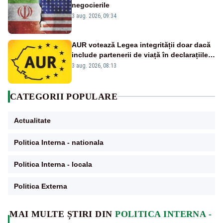
negocierile
3 aug. 2026, 09:34
AUR votează Legea integrității doar dacă
include partenerii de viață în declarațiile
de avere și interese, așa cum a anunțat
3 aug. 2026, 08:13
public Sorin Grindeanu. Cine este
incompatibil sau în conflict de interese
trebuie să plece din funcție: fără excepții!
CATEGORII POPULARE
Actualitate
Politica Interna - nationala
Politica Interna - locala
Politica Externa
MAI MULTE ȘTIRI DIN
POLITICA INTERNA -