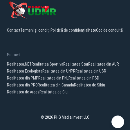
Contact
Termeni și condiții
Politică de confidențialitate
Cod de conduită
Parteneri:
Realitatea.NET
Realitatea Sportiva
Realitatea Star
Realitatea din AUR
Realitatea Ecologista
Realitatea din UNPR
Realitatea din USR
Realitatea din PMP
Realitatea din PNL
Realitatea din PSD
Realitatea din PRO
Realitatea din Canada
Realitatea de Sibiu
Realitatea de Arges
Realitatea de Cluj
© 2026 PHG Media Invest LLC
Facebook
YouTube