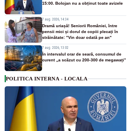
15:00. Bolojan nu a obținut toate avizele
7 aug. 2026, 14:34
Dramă uriașă! Seniorii României, între
pensii mici și dorul de copiii plecați în
străinătate: "Vin doar odată pe an"
7 aug. 2026, 13:02
În intervalul orar de seară, consumul de
curent „a scăzut cu 200-300 de megawați”
POLITICA INTERNA - LOCALA