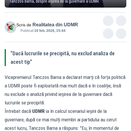
Tanczos Barna, despre ieșirea de la guvernare a UDMR
Realitatea din UDMR
Scris de
Publicat:
10 feb. 2026, 15:44
”Dacă lucrurile se precipită, nu exclud analiza de
acest tip”
Vicepremierul Tanczos Barna a declarat marți că forța politică
a UDMR poate fi exploatată mai mult dacă e în coaliție, însă
nu exclude o analiză privind ieșirea de la guvernare dacă
lucrurile se precipită.
Întrebat dacă
UDMR
ia în calcul scenariul ieșirii de la
guvernare, după ce mai mulți membri ai partidului au cerut
acest lucru, Tanczos Barna a răspuns: ”Eu, în momentul de