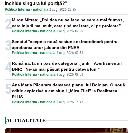
închide singura lui portiță?”
Politica Interna - nationala
·
2 aug. 2026, 23:25
2
Miron Mitrea: „Politica nu se face pe care e mai frumos,
care înjură mai mult, care țipă mai tare, ci pe proiecte”
Politica Interna - nationala
-
3 aug. 2026, 07:35
3
Senatul începe o nouă sesiune extraordinară pentru
aprobarea unor jaloane din PNRR
Politica Interna - nationala
-
3 aug. 2026, 07:58
4
România, la un pas de categoria „junk”. Avertismentul
BNR: „Ne-au mai păsuit pentru câteva luni”
Politica Interna - nationala
-
3 aug. 2026, 08:01
5
Ana Maria Păcuraru demască planul lui Bolojan. O nouă
ediție explozivă a emisiunii „Miza Zilei” la Realitatea
PLUS
Politica Interna - nationala
-
2 aug. 2026, 15:42
ACTUALITATE