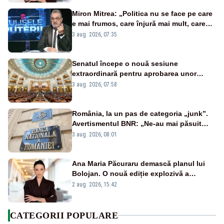
Miron Mitrea: „Politica nu se face pe care
e mai frumos, care înjură mai mult, care
țipă mai tare, ci pe proiecte”
3 aug. 2026, 07:35
Senatul începe o nouă sesiune
extraordinară pentru aprobarea unor
jaloane din PNRR
3 aug. 2026, 07:58
România, la un pas de categoria „junk”.
Avertismentul BNR: „Ne-au mai păsuit
pentru câteva luni”
3 aug. 2026, 08:01
Ana Maria Păcuraru demască planul lui
Bolojan. O nouă ediție explozivă a
emisiunii „Miza Zilei” la Realitatea PLUS
2 aug. 2026, 15:42
CATEGORII POPULARE