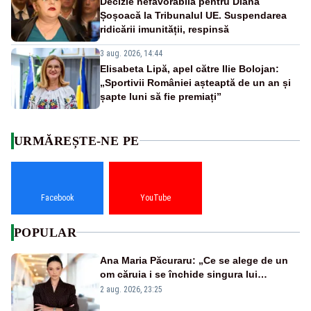
Decizie nefavorabilă pentru Diana
Șoșoacă la Tribunalul UE. Suspendarea
ridicării imunității, respinsă
3 aug. 2026, 14:44
Elisabeta Lipă, apel către Ilie Bolojan:
„Sportivii României așteaptă de un an și
șapte luni să fie premiați”
URMĂREȘTE-NE PE
Facebook
YouTube
POPULAR
Ana Maria Păcuraru: „Ce se alege de un
om căruia i se închide singura lui
portiță?”
2 aug. 2026, 23:25