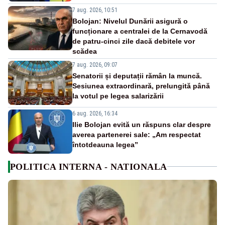
7 aug. 2026, 10:51
Bolojan: Nivelul Dunării asigură o
funcționare a centralei de la Cernavodă
de patru-cinci zile dacă debitele vor
scădea
7 aug. 2026, 09:07
Senatorii și deputații rămân la muncă.
Sesiunea extraordinară, prelungită până
la votul pe legea salarizării
6 aug. 2026, 16:34
Ilie Bolojan evită un răspuns clar despre
averea partenerei sale: „Am respectat
întotdeauna legea”
POLITICA INTERNA - NATIONALA