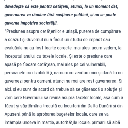
dovedeşte că este pentru cetăţeni, atunci, la un moment dat,
guvernarea va rămâne fără susţinere politică, şi nu se poate
guverna împotriva societăţii.
”Presiunea asupra cetăţenilor e uriaşă, puterea de cumpărare
a scăzut şi Guvernul nu a făcut un studiu de impact sau
evaluările nu au fost foarte corecte, mai ales, acum vedem, la
începutul anului, cu taxele locale. Şi este o presiune care
apasă pe fiecare cetăţean, mai ales pe cei vulnerabili,
persoanele cu dizabilităţi, oameni cu venituri mici şi dacă tu nu
guvernezi pentru oameni, atunci nu mai are rost guvernarea. Şi
aici, şi eu sunt de acord că trebuie să se găsească o soluţie şi
vom cere Guvernului să revină asupra taxelor locale, aşa cum a
făcut şi săptămâna trecută cu locuitorii din Delta Dunării şi din
Apuseni, până la aprobarea bugetelor locale, care se va
întâmpla undeva în martie, autorităţile locale, primarii să aibă