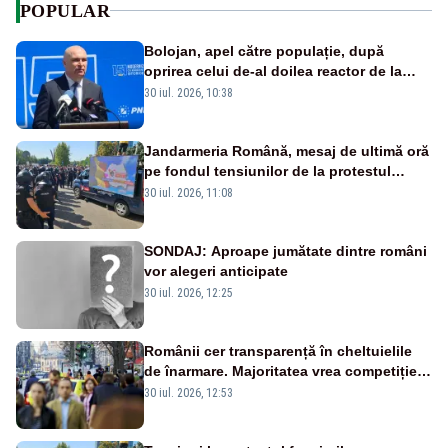
POPULAR
Bolojan, apel către populație, după
oprirea celui de-al doilea reactor de la
Cernavodă: „Să își reducă consumul în
30 iul. 2026, 10:38
orele de seară”
Jandarmeria Română, mesaj de ultimă oră
pe fondul tensiunilor de la protestul
masiv al fermierilor - VIDEO
30 iul. 2026, 11:08
SONDAJ: Aproape jumătate dintre români
vor alegeri anticipate
30 iul. 2026, 12:25
Românii cer transparență în cheltuielile
de înarmare. Majoritatea vrea competiție
reală și industrie locală – SONDAJ
30 iul. 2026, 12:53