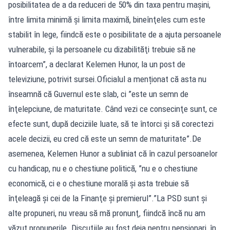
posibilitatea de a da reduceri de 50% din taxa pentru maşini,
între limita minimă şi limita maximă, bineînţeles cum este
stabilit în lege, fiindcă este o posibilitate de a ajuta persoanele
vulnerabile, şi la persoanele cu dizabilităţi trebuie să ne
întoarcem”, a declarat Kelemen Hunor, la un post de
televiziune, potrivit sursei.Oficialul a menționat că asta nu
înseamnă că Guvernul este slab, ci ”este un semn de
înţelepciune, de maturitate. Când vezi ce consecinţe sunt, ce
efecte sunt, după deciziile luate, să te întorci şi să corectezi
acele decizii, eu cred că este un semn de maturitate”.De
asemenea, Kelemen Hunor a subliniat că în cazul persoanelor
cu handicap, nu e o chestiune politică, ”nu e o chestiune
economică, ci e o chestiune morală şi asta trebuie să
înţeleagă şi cei de la Finanţe şi premierul”.”La PSD sunt şi
alte propuneri, nu vreau să mă pronunţ, fiindcă încă nu am
văzut propunerile. Discuţiile au fost deja pentru pensionari, în