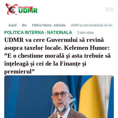
Acasă
Știri
Politica Interna - nationala
UDMR va cere Guvernului să revină asupra taxelor locale. Kelemen Hunor: ”E o chestiune morală şi asta trebuie să înţeleagă şi cei de la Finanţe şi premierul”
·
POLITICA INTERNA - NATIONALA
3 min citire
UDMR va cere Guvernului să revină
asupra taxelor locale. Kelemen Hunor:
”E o chestiune morală şi asta trebuie să
înţeleagă şi cei de la Finanţe şi
premierul”