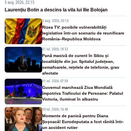
5 aug. 2026, 22:15
Laurențiu Botin a descins la vila lui Ilie Bolojan
3 aug. 2026, 20:14
Rizea TV: posibile vulnerabilități
legislative într-un scenariu de reunificare
România–Republica Moldova
31 iul. 2026, 18:33
Pană masivă de curent în Sibiu și
localitățile din jur. Spitalul județean,
semafoarele, rețelele de telefonie, grav
afectate
31 iul. 2026, 07:58
Guvernul marchează Ziua Mondială
împotriva Traficului de Persoane: Palatul
Victoria, iluminat în albastru
30 iul. 2026, 16:48
Momente de panică pentru Diana
Șoșoacă! Eurodeputata a fost rănită într-
un accident rutier