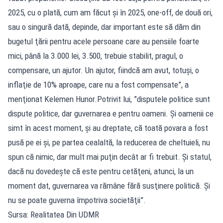
2025, cu o plată, cum am făcut şi în 2025, one-off, de două ori,
sau o singură dată, depinde, dar important este să dăm din
bugetul ţării pentru acele persoane care au pensiile foarte
mici, până la 3.000 lei, 3.500, trebuie stabilit, pragul, o
compensare, un ajutor. Un ajutor, fiindcă am avut, totuşi, o
inflaţie de 10% aproape, care nu a fost compensate”, a
menţionat Kelemen Hunor.Potrivit lui, ”disputele politice sunt
dispute politice, dar guvernarea e pentru oameni. Şi oamenii ce
simt în acest moment, şi au dreptate, că toată povara a fost
pusă pe ei şi, pe partea cealaltă, la reducerea de cheltuieli, nu
spun că nimic, dar mult mai puţin decât ar fi trebuit. Şi statul,
dacă nu dovedeşte că este pentru cetăţeni, atunci, la un
moment dat, guvernarea va rămâne fără susţinere politică. Şi
nu se poate guverna împotriva societăţii”.
Sursa: Realitatea Din UDMR