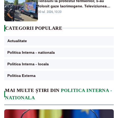
Tensiuni la protestul fermierilor, s-au
folosit gaze lacrimogene. Televiziunea
Poporului face apel la calm – LIVE TEXT
30 iul. 2026, 10:20
CATEGORII POPULARE
Actualitate
Politica Interna - nationala
Politica Interna - locala
Politica Externa
MAI MULTE ȘTIRI DIN
POLITICA INTERNA -
NATIONALA