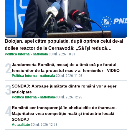
Bolojan, apel către populație, după oprirea celui de-al
doilea reactor de la Cernavodă: „Să își reducă
Politica Interna - nationala
·
30 iul. 2026, 10:38
consumul în orele de seară”
2
Jandarmeria Română, mesaj de ultimă oră pe fondul
tensiunilor de la protestul masiv al fermierilor - VIDEO
Politica Interna - nationala
-
30 iul. 2026, 11:08
3
SONDAJ: Aproape jumătate dintre români vor alegeri
anticipate
Politica Interna - nationala
-
30 iul. 2026, 12:25
4
Românii cer transparență în cheltuielile de înarmare.
Majoritatea vrea competiție reală și industrie locală –
SONDAJ
Actualitate
-
30 iul. 2026, 12:53