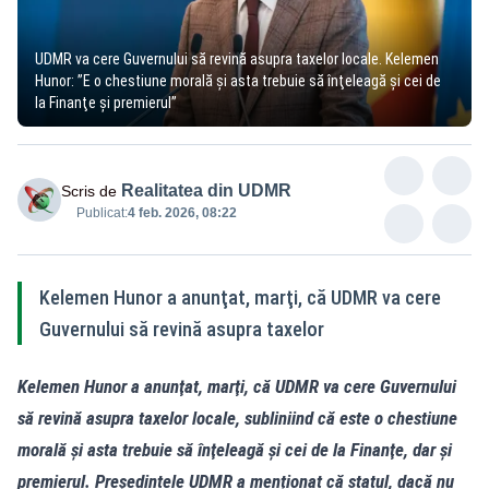
UDMR va cere Guvernului să revină asupra taxelor locale. Kelemen
Hunor: ”E o chestiune morală şi asta trebuie să înţeleagă şi cei de
la Finanţe şi premierul”
Realitatea din UDMR
Scris de
Publicat:
4 feb. 2026, 08:22
Kelemen Hunor a anunţat, marţi, că UDMR va cere
Guvernului să revină asupra taxelor
Kelemen Hunor a anunţat, marţi, că UDMR va cere Guvernului
să revină asupra taxelor locale, subliniind că este o chestiune
morală şi asta trebuie să înţeleagă şi cei de la Finanţe, dar şi
premierul. Președintele UDMR a menționat că statul, dacă nu